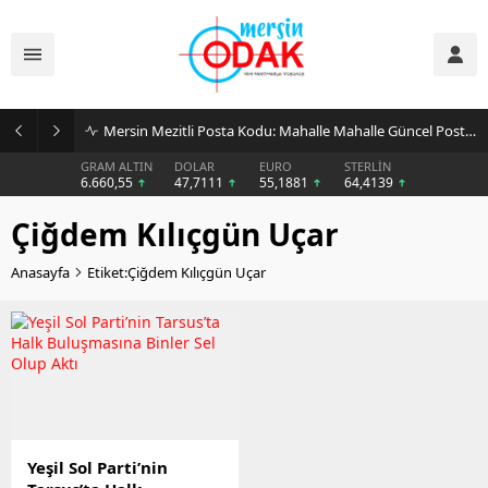
Mersin Mezitli Posta Kodu: Mahalle Mahalle Güncel Posta Kodu Rehberi
GRAM ALTIN
DOLAR
EURO
STERLİN
6.660,55
47,7111
55,1881
64,4139
Çiğdem Kılıçgün Uçar
Anasayfa
Etiket:Çiğdem Kılıçgün Uçar
Yeşil Sol Parti’nin