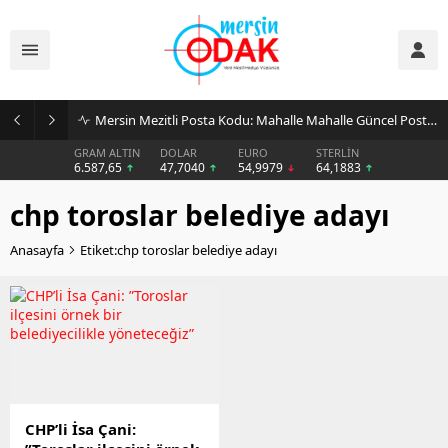
Mersin Mezitli Posta Kodu: Mahalle Mahalle Güncel Posta Kodu Rehberi
GRAM ALTIN
DOLAR
EURO
STERLİN
6.587,65
47,7040
54,9979
64,1883
chp toroslar belediye adayı
Anasayfa
Etiket:chp toroslar belediye adayı
CHP’li İsa Çani: