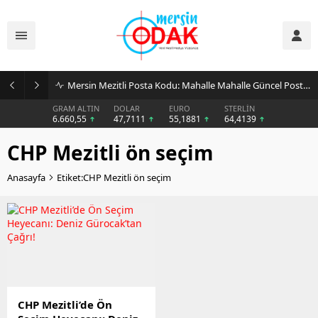
Mersin Mezitli Posta Kodu: Mahalle Mahalle Güncel Posta Kodu Rehberi
GRAM ALTIN
DOLAR
EURO
STERLİN
6.660,55
47,7111
55,1881
64,4139
CHP Mezitli ön seçim
Anasayfa
Etiket:CHP Mezitli ön seçim
CHP Mezitli’de Ön