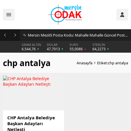
Mersin Mezitli Posta Kodu: Mahalle Mahalle Güncel Posta Kodu Rehberi
GRAM ALTIN
DOLAR
EURO
STERLİN
6.544,76
47,7013
55,0086
64,2273
chp antalya
Anasayfa
Etiket:chp antalya
CHP Antalya Belediye
Başkan Adayları
Netleşti