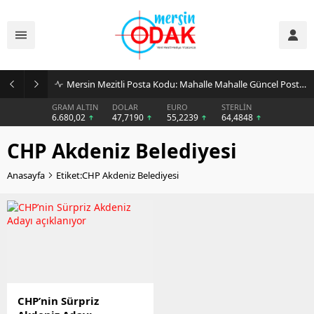
Mersin Mezitli Posta Kodu: Mahalle Mahalle Güncel Posta Kodu Rehberi
GRAM ALTIN
DOLAR
EURO
STERLİN
6.680,02
47,7190
55,2239
64,4848
CHP Akdeniz Belediyesi
Anasayfa
Etiket:CHP Akdeniz Belediyesi
CHP’nin Sürpriz