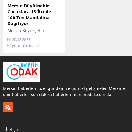
Mersin Büyükşehir
Çocuklara 13 İlçede
100 Ton Mandalina
Dağıtıyor
Mersin Büyükşehir
ekiplerinin narenciye
20.12.2023
dağıttığı ilk adres Toroslar
yorumlar kapalı
ilçesinde yer alan
Çağdaşkent Şehit Erol
Özkul İlkokulu oldu.
Mersin haberleri, özel gündem ve güncel gelişmeler, Mersine
dair haberler, son dakika haberleri mersinodak.com da!
İletişim