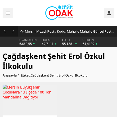
Mersin Mezitli Posta Kodu: Mahalle Mahalle Güncel Posta Kodu Rehberi
GRAM ALTIN
DOLAR
EURO
STERLİN
6.660,55
47,7111
55,1881
64,4139
Çağdaşkent Şehit Erol Özkul
İlkokulu
Anasayfa
Etiket:Çağdaşkent Şehit Erol Özkul İlkokulu