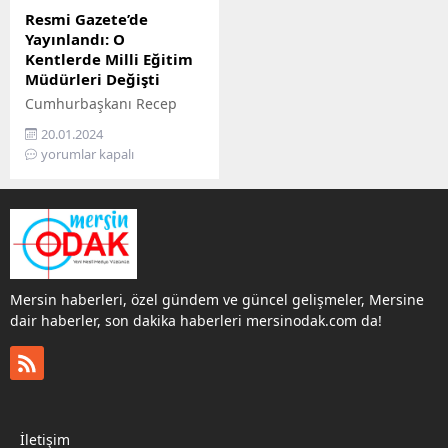
Resmi Gazete’de
Yayınlandı: O
Kentlerde Milli Eğitim
Müdürleri Değişti
Cumhurbaşkanı Recep
Tayyip Erdoğan'ın atama
20.01.2024
ve görevden alma
yorumlar kapalı
kararları Resmi Gazete'de
yayımlandı.
Mersin haberleri, özel gündem ve güncel gelişmeler, Mersine
dair haberler, son dakika haberleri mersinodak.com da!
İletişim