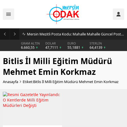
Mersin Mezitli Posta Kodu: Mahalle Mahalle Güncel Posta Kodu Rehberi
GRAM ALTIN
DOLAR
EURO
STERLİN
6.660,55
47,7111
55,1881
64,4139
Bitlis İl Milli Eğitim Müdürü
Mehmet Emin Korkmaz
Anasayfa
Etiket:Bitlis İl Milli Eğitim Müdürü Mehmet Emin Korkmaz