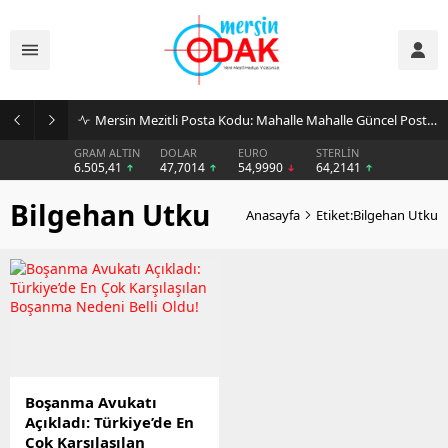
Mersin Mezitli Posta Kodu: Mahalle Mahalle Güncel Posta Kodu Rehberi
GRAM ALTIN
DOLAR
EURO
STERLİN
6.505,41
47,7014
54,9990
64,2141
Bilgehan Utku
Anasayfa
Etiket:Bilgehan Utku
Boşanma Avukatı
Açıkladı: Türkiye’de En
Çok Karşılaşılan