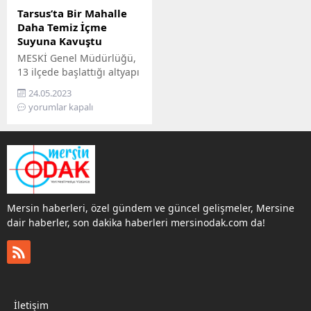
Tarsus’ta Bir Mahalle
Daha Temiz İçme
Suyuna Kavuştu
MESKİ Genel Müdürlüğü,
13 ilçede başlattığı altyapı
çalışmalarına durmaksızın
24.05.2023
devam ediyor. Tarsus
yorumlar kapalı
İlçesi Yüksek
Mahallesi’ndeki MESKİ
çalışmaları sayesinde,
uzun yıllar artezyen suyu
kullanan vatandaşlar artık
kaliteli ve temiz içme
suyuna kavuştu. Mersin
Mersin haberleri, özel gündem ve güncel gelişmeler, Mersine
Büyükşehir Belediyesi
dair haberler, son dakika haberleri mersinodak.com da!
Mersin Su ve Kanalizasyon
İdaresi (MESKİ) Genel
Müdürlüğü’nün, Tarsus
İlçesi’ne bağlı Yüksek
Mahallesi’nde
gerçekleştirdiği içme
İletişim
suyu...