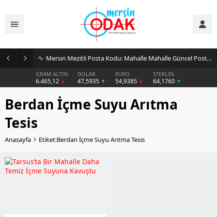
Mersin Mezitli Posta Kodu: Mahalle Mahalle Güncel Posta Kodu Rehberi
GRAM ALTIN
DOLAR
EURO
STERLİN
6.465,12
47,5935
54,9385
64,1760
Berdan İçme Suyu Arıtma
Tesis
Anasayfa
Etiket:Berdan İçme Suyu Arıtma Tesis