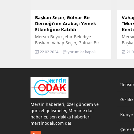
Başkan Seçer, Gülnar-Bir
Vahap
Derneği’nin Arabaşı Yemek
“Mer
Etkinliğine Katıldı
Kenti
Mersin Büyükşehir Belediye
Mersi
Başkanı Vahap Seçer, Gülnar-Bir
Başka
Derneği Silifke Temsilciliği
Mut K
22.02.2024
yorumlar kapalı
21.0
tarafından Gülnar Spor’a destek
Gören 
vermek amacıyla düzenlenen
Buluş
‘Arabaşı Yemek Etkinliğine katıldı.
İletişi
Gizlilik
Mersin haberleri, özel gündem ve
güncel gelişmeler, Mersine dair
Künye
haberler, son dakika haberleri
mersinodak.com da!
Çerez P