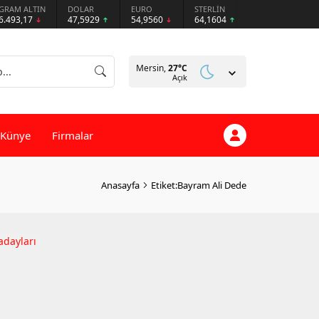
GRAM ALTIN
DOLAR
EURO
STERLİN
6.493,17
47,5929
54,9560
64,1604
Mersin,
27
°C
Açık
Künye
Firmalar
Anasayfa
Etiket:Bayram Ali Dede