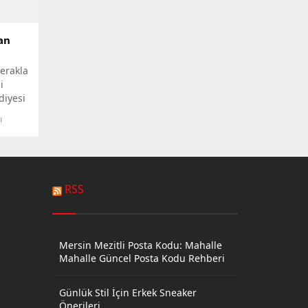
an
erakla
i
diyesi
am
ı
işime
llah
kan
eniz,
RSS
yazı
ülay
...
Mersin Mezitli Posta Kodu: Mahalle
Mahalle Güncel Posta Kodu Rehberi
Günlük Stil İçin Erkek Sneaker
Önerileri