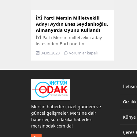
İYİ Parti Mersin Milletvekili
Adayı Aydın Enes Seydanlıoğlu,
Almanya’da Oyunu Kullandı
İYİ Parti Mersin milletvekili aday
listesinden Burhanettin
Kocamaz’dan sonra gelen Aydın
04.05.2023
yorumlar kapalı
Enes Seydanlıoğlu oyunu
Almanya’da Kullandı. Almanya
Stuttgart Başkonsolosluğu görev
bölgesinde Cumhurbaşkanı Seçimi
ve Milletvekili Genel Seçimleri için
vatandaşların oy kullanma işlemleri
İletişi
devam ediyor. İYİ Parti Mersin
2.sıradan aday olan Aydın Enes
Gizlilik
Seydanlıoğlu oyunu Stuttgart’ta
Mersin haberleri, özel gündem ve
kullandı. Cumhurbaşkanı Seçimi
güncel gelişmeler, Mersine dair
ve...
Künye
haberler, son dakika haberleri
mersinodak.com da!
Çerez P