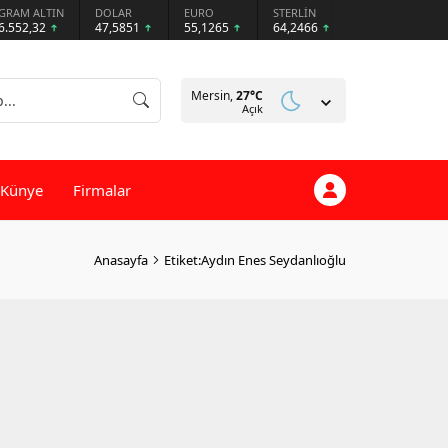
GRAM ALTIN
DOLAR
EURO
STERLİN
6.552,32
47,5851
55,1265
64,2466
Mersin,
27
°C
Açık
Künye
Firmalar
Anasayfa
Etiket:Aydın Enes Seydanlıoğlu