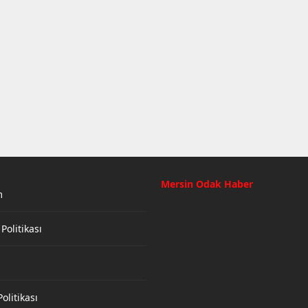
Mersin Odak Haber
m
 Politikası
olitikası