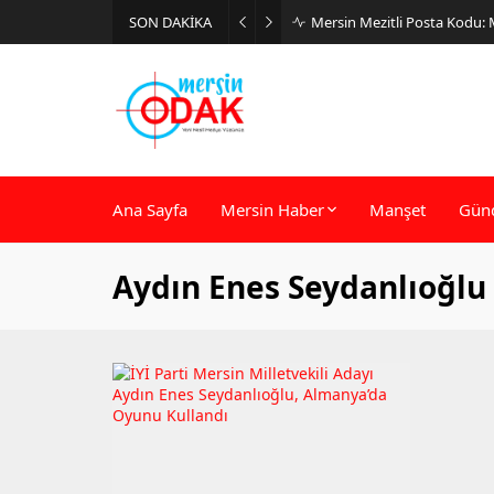
SON DAKİKA
Mersin Mezitli Posta Kodu:
Ana Sayfa
Mersin Haber
Manşet
Gün
Aydın Enes Seydanlıoğlu