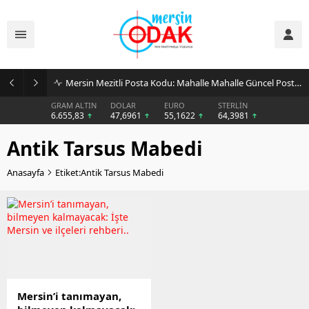
Mersin Mezitli Posta Kodu: Mahalle Mahalle Güncel Posta Kodu Rehberi
GRAM ALTIN
DOLAR
EURO
STERLİN
6.655,83
47,6961
55,1622
64,3981
Antik Tarsus Mabedi
Anasayfa
Etiket:Antik Tarsus Mabedi
Mersin’i tanımayan,