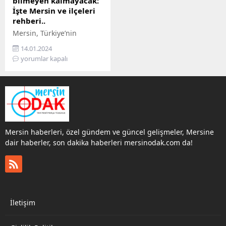
bilmeyen kalmayacak:
İşte Mersin ve ilçeleri
rehberi..
Mersin, Türkiye’nin
Akdeniz Bölgesi’nde
14.01.2024
bulunan popüler
yorumlar kapalı
şehirlerden biridir.
Mersin, tarihi ve kültürel
zenginlikleriyle ünlü
olmasının yanı sıra,
ilçeleri ve genel
özellikleriyle de dikkat
çeker. Mersin, bir liman
Mersin haberleri, özel gündem ve güncel gelişmeler, Mersine
kentidir. Mersin Limanı
dair haberler, son dakika haberleri mersinodak.com da!
Türkiye’nin en büyük
limanları arasındadır.
Şehirde turizm, sanayi,
tarım, denizcilik
gelişmiştir. Bu yazımızda,
Mersin’in ilçeleri ve bu
İletişim
ilçelerin genel özellikleri...