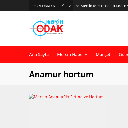
SON DAKİKA
Mersin Mezitli Posta Kodu:
Ana Sayfa
Mersin Haber
Manşet
Gün
Anamur hortum