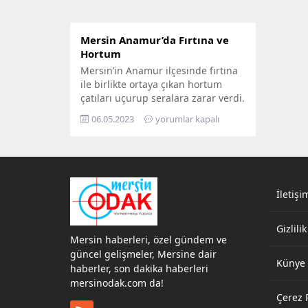
Mersin Anamur’da Fırtına ve
Hortum
Mersin’in Anamur ilçesinde fırtına
ile birlikte ortaya çıkan hortum
çatıları uçurup seralara zarar verdi.
Mersin’in Anamur ilçesinde bugün
06.05.2023
yorumlar kapalı
saat 10.30 civarında meydana
gelen hortumda çok sayıda sera
zarar gördü. Araçlar ters döndü.
Bir halı saha ve bazı işyerlerinin
çatısı uçtu. Meteoroloji Genel
Müdürlüğü’nün uyarısının
İletişi
ardından Mersin’in Anamur
ilçesinde kuvvetli rüzgar...
Gizlilik
Mersin haberleri, özel gündem ve
güncel gelişmeler, Mersine dair
Künye
haberler, son dakika haberleri
mersinodak.com da!
Çerez P