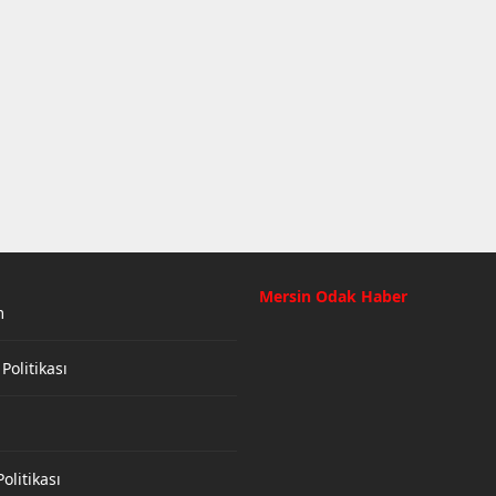
Mersin Odak Haber
m
 Politikası
olitikası