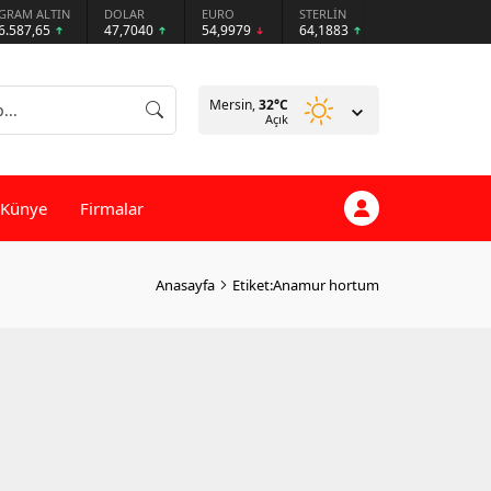
GRAM ALTIN
DOLAR
EURO
STERLİN
6.587,65
47,7040
54,9979
64,1883
Mersin,
32
°C
Açık
Künye
Firmalar
Anasayfa
Etiket:Anamur hortum