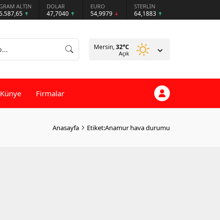
GRAM ALTIN
DOLAR
EURO
STERLİN
6.587,65
47,7040
54,9979
64,1883
Mersin,
32
°C
Açık
Künye
Firmalar
Anasayfa
Etiket:Anamur hava durumu