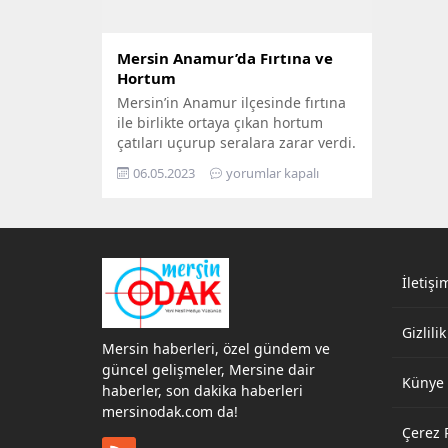
Mersin Anamur’da Fırtına ve
Hortum
Mersin’in Anamur ilçesinde fırtına
ile birlikte ortaya çıkan hortum
çatıları uçurup seralara zarar verdi.
Mersin’in Anamur ilçesinde bugün
06.05.2023
yorumlar kapalı
saat 10.30 civarında meydana
gelen hortumda çok sayıda sera
zarar gördü. Araçlar ters döndü.
Bir halı saha ve bazı işyerlerinin
çatısı uçtu. Meteoroloji Genel
Müdürlüğü’nün uyarısının
İletişi
ardından Mersin’in Anamur
ilçesinde kuvvetli rüzgar...
Gizlilik
Mersin haberleri, özel gündem ve
güncel gelişmeler, Mersine dair
Künye
haberler, son dakika haberleri
mersinodak.com da!
Çerez P