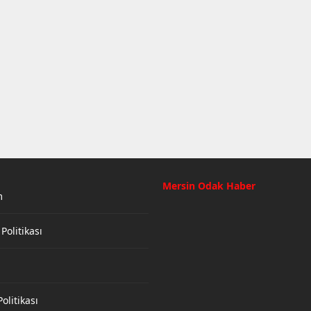
Mersin Odak Haber
m
 Politikası
olitikası