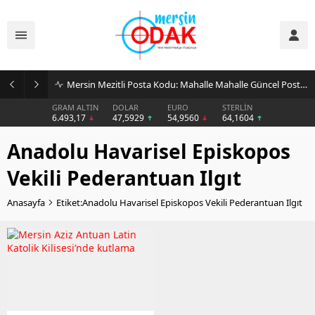
Mersin Mezitli Posta Kodu: Mahalle Mahalle Güncel Posta Kodu Rehberi
GRAM ALTIN
DOLAR
EURO
STERLİN
6.493,17
47,5929
54,9560
64,1604
Anadolu Havarisel Episkopos
Vekili Pederantuan Ilgıt
Anasayfa
Etiket:Anadolu Havarisel Episkopos Vekili Pederantuan Ilgıt