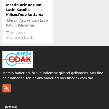
Mersin Aziz Antuan
Latin Katolik
Kilisesi’nde kutlama
Mersin Aziz Antuan Latin
Katolik Kilisesi’nin
kuruluşunun 170. ve Barış
25.12.2023
Günü’nün 3. yılı dolayısıyla
yorumlar kapalı
düzenlenen kutlama
programı düzenlendi.
Mersin haberleri, özel gündem ve güncel gelişmeler, Mersine
dair haberler, son dakika haberleri mersinodak.com da!
İletişim