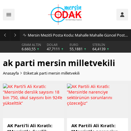
Mersin Mezitli Posta Kodu: Mahalle Mahalle Güncel Posta Kodu Rehberi
GRAM ALTIN
DOLAR
EURO
STERLİN
6.660,55
47,7111
55,1881
64,4139
ak parti mersin milletvekili
Anasayfa
Etiket:ak parti mersin milletvekili
AK Parti’li Ali Kıratlı:
AK Partili Ali Kıratlı: