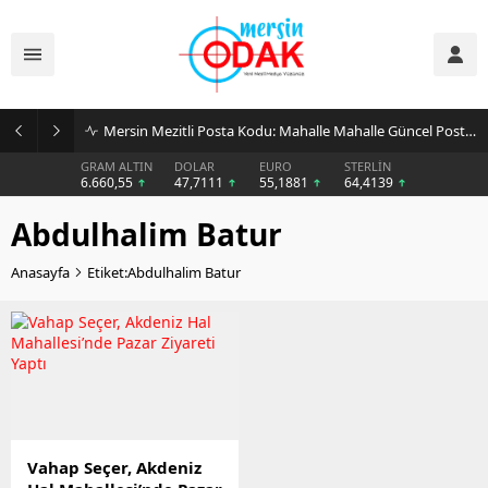
Mersin Mezitli Posta Kodu: Mahalle Mahalle Güncel Posta Kodu Rehberi
GRAM ALTIN
DOLAR
EURO
STERLİN
6.660,55
47,7111
55,1881
64,4139
Abdulhalim Batur
Anasayfa
Etiket:Abdulhalim Batur
Vahap Seçer, Akdeniz