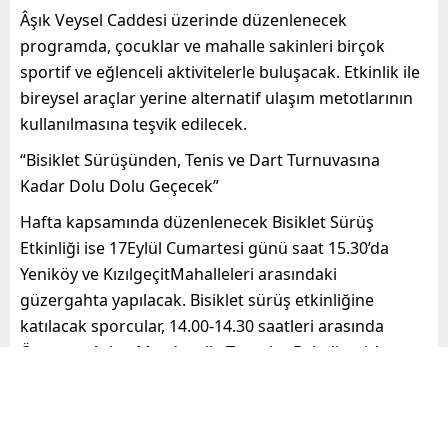
Âşık
Veysel Caddesi üzerinde düzenlenecek
programda, çocuklar ve mahalle sakinleri birçok
sportif ve eğlenceli aktivitelerle
buluşacak.
Etkinlik ile
bi
reysel araçlar yerine alternatif ulaşım metotlarının
kullanılmasına teşvik
edilecek.
“Bisiklet Sürüşünden, Tenis ve Dart Turnuvasına
Kadar Dolu
Dolu
Geçecek
”
Hafta kapsamında düzenlenecek Bisiklet Sürüş
Etkinliği
ise 17
Eylül Cumartesi günü
saat 15.30’da
Yeniköy ve
Kızılgeçit
Mahalle
leri arasındaki
güzergahta
yapılacak.
Bisiklet sürüş etkinliğine
katılacak sporcular, 14.00-14.30 saatleri arasında
Özgecan
Aslan Meydanı ile
Toroslar
Belediyesi Ana
Hizmet Binası önünde toplanacak.
Program; 18 Eylül Pazar günü saat 16.00’da
Çağdaşkent
Mahallesi’ndeki
3 Ocak Spor