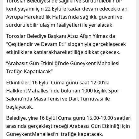
Toroslar
Belediyesi de
sağlıklı ve sürdürülebilir bir
kent yaşamı için 22 Eylül
’e
kadar devam edecek olan
Avrupa Hareketlilik Haftası’nda
sağlıklı, güvenli ve
sürdüru
̈lebilir
ulaşım faaliyetleri ile yer alacak.
Toroslar
Belediye Başkanı Atsız
Afşın
Yılmaz da
“Çeşitlendir ve Devam Et!” sloganıyla gerçekleşecek
etkinliklere
katılarak
hareketliliğe dikkat çekecek.
“Arabasız Gün Etkinliği
’nde
Güneykent
Mahallesi
Trafiğe Kapatılacak”
Etkinlikler; 16 Eylül Cuma
günü saat
12.00’da
Halkkent
Mahallesi’nde bulunan 1000 kişilik
Spor
Salonu’nda
Masa Tenisi ve Dart Turnuvası ile
başlayacak.
Belediye,
yine 16 Eylül
Cuma günü 15.00-19.00 saatleri
arasında gerçekleştireceği
Arabasız Gün
E
tkinliği için
Güneykent
Mahallesi’ni trafiğe kapatacak.