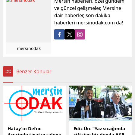
Mersin haberleri, özel gündem
ve güncel gelişmeler, Mersine
dair haberler, son dakika
haberleri mersinodak.com da!
mersinodak
Benzer Konular
Hatay’ın Defne
Ediz Ün: “Yaz sıcağında
ilçesinde tiyatro salonu
çiftçiye bir donda AKP