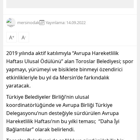
mersinodak
Yayınlama: 14.09.2022
A
+
A
-
2019 yılında
aktif katılımıyla
“Avrupa Hareketlilik
Haftası Ulusal Ödülünü” alan
Toroslar
Belediyesi;
spor
yapmayı, yürümeyi ve bisiklete binmeyi özendirici
etkinlikleriyle
bu yıl da Mersin’de
fark
ındalık
yaratacak.
Türkiye Belediyeler Birliği
’
nin ulusal
koordinatörlüğünde ve Avrupa Birliği Türkiye
Delegasyonu’nun desteğiyle sürdürülen Avrupa
Hareketlilik Haftası’nın bu yıl
ki teması; “
Daha İyi
Bağlantılar
”
olarak belirlendi.