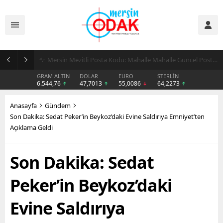
Günlük Stil İçin Erkek Sneaker Önerileri
GRAM ALTIN
DOLAR
EURO
STERLİN
6.544,76
47,7013
55,0086
64,2273
Anasayfa
Gündem
Son Dakika: Sedat Peker’in Beykoz’daki Evine Saldırıya Emniyet’ten
Açıklama Geldi
Son Dakika: Sedat
Peker’in Beykoz’daki
Evine Saldırıya