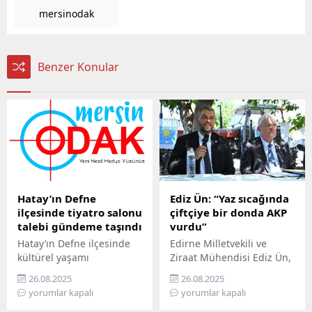
mersinodak
Benzer Konular
Hatay’ın Defne
Ediz Ün: “Yaz sıcağında
ilçesinde tiyatro salonu
çiftçiye bir donda AKP
talebi gündeme taşındı
vurdu”
Hatay’ın Defne ilçesinde
Edirne Milletvekili ve
kültürel yaşamı
Ziraat Mühendisi Ediz Ün,
canlandırmak isteyen
kabine toplantısı sonrası
26.08.2025
26.08.2025
sanatçılar, ilçeye bir
Cumhurbaşkanı
yorumlar kapalı
yorumlar kapalı
tiyatro salonu kurulması
Erdoğan’ın açıkladığı zirai