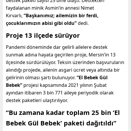
destek paketi sayısı 25 bine ulaştı. Destekten
faydalanan minik Asmin’in annesi Nimet
Kırvarlı,
“Başkanımız; ailemizin bir ferdi,
çocuklarımızın abisi gibi oldu”
dedi.
Proje 13 ilçede sürüyor
Pandemi döneminde dar gelirli ailelere destek
sunmak adına hayata geçirilen proje, Mersin’in 13
ilçesinde sürdürülüyor. Teksin üzerinden başvuruların
alındığı projede, ailenin asgari ücret veya altında bir
gelirinin olması şartı bulunuyor.
“El Bebek Gül
Bebek”
projesi kapsamında 2021 yılının Şubat
ayından itibaren 3 bin 771 aileye periyodik olarak
destek paketleri ulaştırılıyor.
“Bu zamana kadar toplam 25 bin ‘El
Bebek Gül Bebek’ paketi dağıtıldı”