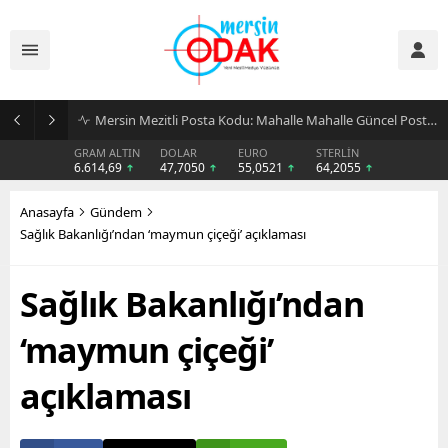
Günlük Stil İçin Erkek Sneaker Önerileri
GRAM ALTIN
DOLAR
EURO
STERLİN
6.614,69
47,7050
55,0521
64,2055
Anasayfa
Gündem
Sağlık Bakanlığı’ndan ‘maymun çiçeği’ açıklaması
Sağlık Bakanlığı’ndan
‘maymun çiçeği’
açıklaması