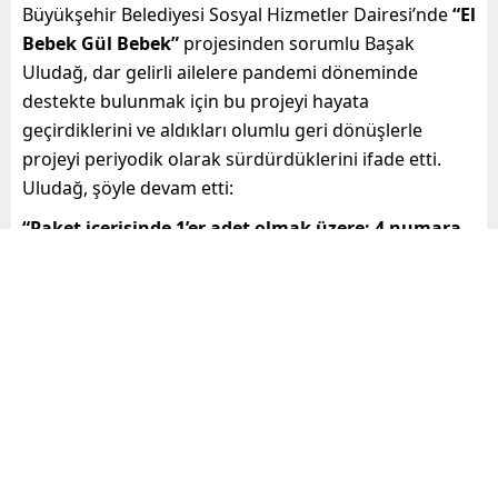
Büyükşehir Belediyesi Sosyal Hizmetler Dairesi’nde
“El
Bebek Gül Bebek”
projesinden sorumlu Başak
Uludağ, dar gelirli ailelere pandemi döneminde
destekte bulunmak için bu projeyi hayata
geçirdiklerini ve aldıkları olumlu geri dönüşlerle
projeyi periyodik olarak sürdürdüklerini ifade etti.
Uludağ, şöyle devam etti:
“Paket içerisinde 1’er adet olmak üzere; 4 numara
30’lu bebek bezi, pişik kremi, bebek şampuanı,
ıslak mendil ve bebek maması yer alıyor. Projeye
başvurular ALO 185 Teksin Mersin üzerinden
alınıyor. 6-12 aylık bebeği olan, asgari ücret ve altı
geliri olan aileler başvuruda bulunuyor. Şartlar
sağlanırsa aileler periyodik listeye alınıyor. Bebek 1
yaşına basıncaya kadar ailelerimiz her ay düzenli
olarak bu hizmetten faydalanabiliyor. Taleplerimiz
çok yoğun. Hizmetten Mersin’in 13 ilçesinde