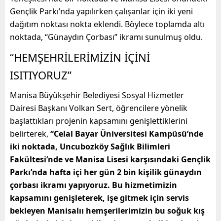
Gençlik Parkı’nda yapılırken çalışanlar için iki yeni
dağıtım noktası nokta eklendi. Böylece toplamda altı
noktada, “Günaydın Çorbası” ikramı sunulmuş oldu.
“HEMŞEHRİLERİMİZİN İÇİNİ
ISITIYORUZ”
Manisa Büyükşehir Belediyesi Sosyal Hizmetler
Dairesi Başkanı Volkan Sert, öğrencilere yönelik
başlattıkları projenin kapsamını genişlettiklerini
belirterek,
“Celal Bayar Üniversitesi Kampüsü’nde
iki noktada, Uncubozköy Sağlık Bilimleri
Fakültesi’nde ve Manisa Lisesi karşısındaki Gençlik
Parkı’nda hafta içi her gün 2 bin kişilik günaydın
çorbası ikramı yapıyoruz. Bu hizmetimizin
kapsamını genişleterek, işe gitmek için servis
bekleyen Manisalıı hemşerilerimizin bu soğuk kış