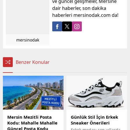
ve güncel gelişmeler, Mersine
dair haberler, son dakika
haberleri mersinodak.com da!
mersinodak
Benzer Konular
Mersin Mezitli Posta
Günlük Stil İçin Erkek
Kodu: Mahalle Mahalle
Sneaker Önerileri
Güncel Posta Kodu
Erkek modası son yıllarda