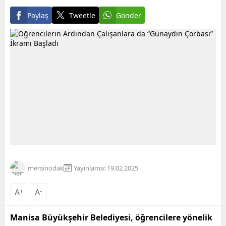
Paylaş
Tweetle
Gönder
mersinodak
Yayınlama: 19.02.2025
A
+
A
-
Manisa Büyükşehir Belediyesi, öğrencilere yönelik