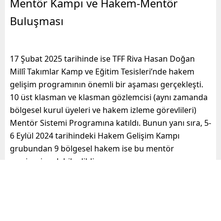
Mentör Kampı ve Hakem-Mentör
Buluşması
17 Şubat 2025 tarihinde ise TFF Riva Hasan Doğan
Millî Takımlar Kamp ve Eğitim Tesisleri’nde hakem
gelişim programının önemli bir aşaması gerçekleşti.
10 üst klasman ve klasman gözlemcisi (aynı zamanda
bölgesel kurul üyeleri ve hakem izleme görevlileri)
Mentör Sistemi Programına katıldı. Bunun yanı sıra, 5-
6 Eylül 2024 tarihindeki Hakem Gelişim Kampı
grubundan 9 bölgesel hakem ise bu mentör
seminerine dahil edildi.
Bu seminer, MHK’nin desteğiyle hakemlerin
mentörlerle ilk kez bir araya geldiği bir organizasyon