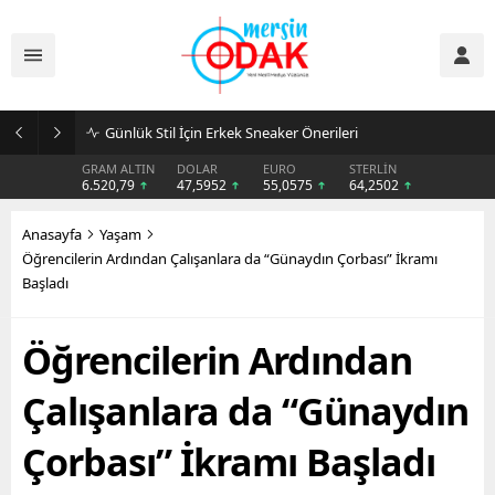
Günlük Stil İçin Erkek Sneaker Önerileri
GRAM ALTIN
DOLAR
EURO
STERLİN
6.520,79
47,5952
55,0575
64,2502
Anasayfa
Yaşam
Öğrencilerin Ardından Çalışanlara da “Günaydın Çorbası” İkramı
Başladı
Öğrencilerin Ardından
Çalışanlara da “Günaydın
Çorbası” İkramı Başladı