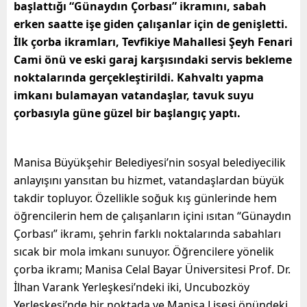
başlattığı “Günaydın Çorbası” ikramını, sabah
erken saatte işe giden çalışanlar için de genişletti.
İlk çorba ikramları, Tevfikiye Mahallesi Şeyh Fenari
Cami önü ve eski garaj karşısındaki servis bekleme
noktalarında gerçekleştirildi. Kahvaltı yapma
imkanı bulamayan vatandaşlar, tavuk suyu
çorbasıyla güne güzel bir başlangıç yaptı.
Manisa Büyükşehir Belediyesi’nin sosyal belediyecilik
anlayışını yansıtan bu hizmet, vatandaşlardan büyük
takdir topluyor. Özellikle soğuk kış günlerinde hem
öğrencilerin hem de çalışanların içini ısıtan “Günaydın
Çorbası” ikramı, şehrin farklı noktalarında sabahları
sıcak bir mola imkanı sunuyor. Öğrencilere yönelik
çorba ikramı; Manisa Celal Bayar Üniversitesi Prof. Dr.
İlhan Varank Yerleşkesi’ndeki iki, Uncubozköy
Yerleşkesi’nde bir noktada ve Manisa Lisesi önündeki