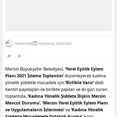
mersinodak
Yayınlama: 24.03.2022
A
+
A
-
Mersin Büyükşehir Belediyesi,
‘Yerel Eşitlik Eylem
Planı 2021 İzleme Toplantısı’
düzenleyerek kadına
yönelik şiddetle mücadele için
‘Birlikte Varız’
dedi.
Kentin paydaşları ile birlikte yapılan ve iki gün süren
toplantıda,
‘Kadına Yönelik Şiddete İlişkin Mersin
Mevcut Durumu’
,
‘Mersin Yerel Eşitlik Eylem Planı
ve Uygulamaların İzlenmesi’
ve
‘Kadına Yönelik
Şiddetle Mücadelede Ortaklık Kurma’
konu