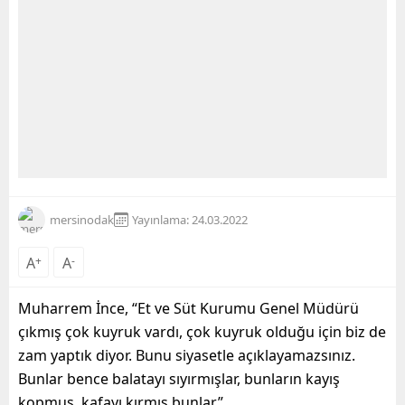
mersinodak
Yayınlama: 24.03.2022
A
+
A
-
Muharrem İnce, “Et ve Süt Kurumu Genel Müdürü
çıkmış çok kuyruk vardı, çok kuyruk olduğu için biz de
zam yaptık diyor. Bunu siyasetle açıklayamazsınız.
Bunlar bence balatayı sıyırmışlar, bunların kayış
kopmuş, kafayı kırmış bunlar.”