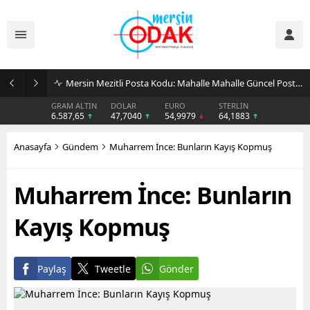
Günlük Stil İçin Erkek Sneaker Önerileri
GRAM ALTIN
DOLAR
EURO
STERLİN
6.587,65
47,7040
54,9979
64,1883
Anasayfa
Gündem
Muharrem İnce: Bunların Kayış Kopmuş
Muharrem İnce: Bunların
Kayış Kopmuş
Paylaş
Tweetle
Gönder