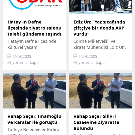
Hatay’ın Defne
Ediz Ün: “Yaz sıcağında
ilçesinde tiyatro salonu
çiftçiye bir donda AKP
talebi gündeme taşındı
vurdu”
Hatay’ın Defne ilçesinde
Edirne Milletvekili ve
kültürel yaşamı
Ziraat Mühendisi Ediz Ün,
canlandırmak isteyen
kabine toplantısı sonrası
26.08.2025
26.08.2025
sanatçılar, ilçeye bir
Cumhurbaşkanı
yorumlar kapalı
yorumlar kapalı
tiyatro salonu kurulması
Erdoğan’ın açıkladığı zirai
çağrısında bulundu. 2005
don ödemelerini sert
yılından bu yana
sözlerle eleştirdi. Ün, “Yaz
sahnelerde eserler
sıcağında çiftçiye bir
sergileyen Epik Sanat
donda AKP vurdu” dedi.
Tiyatrosu, 6 Şubat
Ün, 21 Nisan’da 65 ili
depreminde sahnesini
etkileyen ve son 30 yılın
kaybetmesine rağmen
en ağır zirai don olayı
kültürel üretimi
olarak kayıtlara geçen
Vahap Seçer, İmamoğlu
Vahap Seçer Silivri
sürdürmeye devam ediyor.
felaketin tarımda büyük
ve Karalar ile görüştü
Cezaevine Ziyarette
Ancak Defne’de tiyatro
yıkıma...
Bulundu
Türkiye Belediyeler Birliği
salonu eksikliği, sanatın