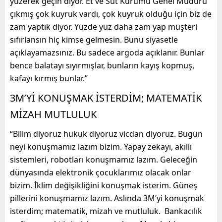
yüzerek geçin diyor. Et ve Süt Kurumu Genel Müdürü
çıkmış çok kuyruk vardı, çok kuyruk olduğu için biz de
zam yaptık diyor. Yüzde yüz daha zam yap müşteri
sıfırlansın hiç kimse gelmesin. Bunu siyasetle
açıklayamazsınız. Bu sadece argoda açıklanır. Bunlar
bence balatayı sıyırmışlar, bunların kayış kopmuş,
kafayı kırmış bunlar.”
3M’Yİ KONUŞMAK İSTERDİM; MATEMATİK
MİZAH MUTLULUK
“Bilim diyoruz hukuk diyoruz vicdan diyoruz. Bugün
neyi konuşmamız lazım bizim. Yapay zekayı, akıllı
sistemleri, robotları konuşmamız lazım. Geleceğin
dünyasında elektronik çocuklarımız olacak onlar
bizim. İklim değişikliğini konuşmak isterim. Güneş
pillerini konuşmamız lazım. Aslında 3M’yi konuşmak
isterdim; matematik, mizah ve mutluluk. Bankacılık