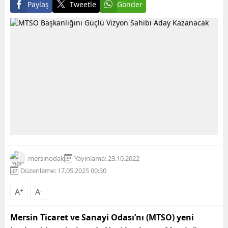
Paylaş
Tweetle
Gönder
mersinodak
Yayınlama: 23.10.2022
Düzenleme: 17.05.2025 00:30
A
+
A
-
Mersin Ticaret ve Sanayi Odası’nı (MTSO) yeni