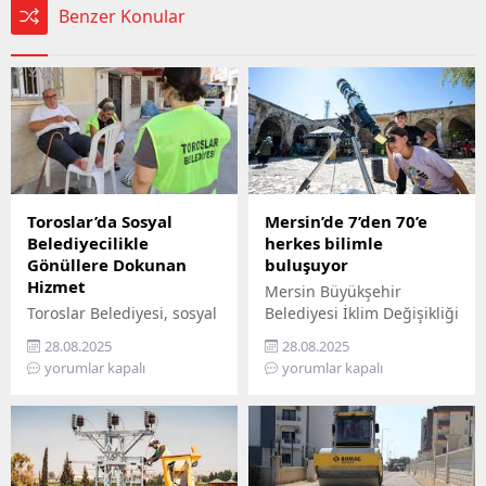
Benzer Konular
Toroslar’da Sosyal
Mersin’de 7’den 70’e
Belediyecilikle
herkes bilimle
Gönüllere Dokunan
buluşuyor
Hizmet
Mersin Büyükşehir
Toroslar Belediyesi, sosyal
Belediyesi İklim Değişikliği
belediyecilik anlayışıyla
ve Sıfır Atık Dairesi
28.08.2025
28.08.2025
vatandaşların gönüllerine
Başkanlığı, Mercan 100.
yorumlar kapalı
yorumlar kapalı
dokunmaya devam ediyor.
Yıl İklim ve Çevre Bilim
İlçede yaşayan yaş almış
Merkezi’ni ziyaret
vatandaşlar, özel
edemeyenler için bilimi
gereksinimli bireyler ile
yurttaşın ayağına
gazi ve şehit aileleri,
götürüyor. ‘Gökyüzü