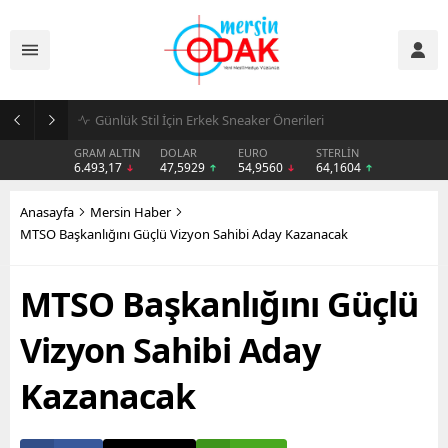
Günlük Stil İçin Erkek Sneaker Önerileri
GRAM ALTIN
DOLAR
EURO
STERLİN
6.493,17
47,5929
54,9560
64,1604
Anasayfa
Mersin Haber
MTSO Başkanlığını Güçlü Vizyon Sahibi Aday Kazanacak
MTSO Başkanlığını Güçlü
Vizyon Sahibi Aday
Kazanacak