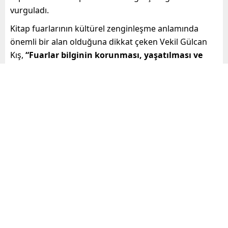
vurguladı.
Kitap fuarlarının kültürel zenginleşme anlamında
önemli bir alan olduğuna dikkat çeken Vekil Gülcan
Kış,
“Fuarlar bilginin korunması, yaşatılması ve
yayılması demektir. Bu nedenle kitap fuarlarımızın
sürekliliğinin sağlanması, etkinliğinin artırılması
kentimiz için çok önemlidir. Mersin’in her anlamda
gelişmesi biraz da buna bağlıdır”
diye belirtti.
“Aydınlığın yolunun, eğitim ve bilimden
geçtiğini bilen yöneticileriz”
Büyükşehir Belediyesi’nin, vatandaşların okuma
alışkanlığını artıracak projelere ağırlık verdiğine
değinen Başkan Vekili Gülcan Kış,
“Büyükşehir
Belediyesi olarak kentimizin 6 farklı bölgesinde
okuma salonlarını hizmete sunduk. Kültür Park