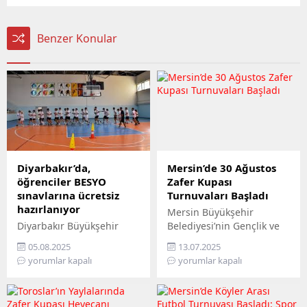
Benzer Konular
Diyarbakır’da,
Mersin’de 30 Ağustos
öğrenciler BESYO
Zafer Kupası
sınavlarına ücretsiz
Turnuvaları Başladı
hazırlanıyor
Mersin Büyükşehir
Diyarbakır Büyükşehir
Belediyesi’nin Gençlik ve
Belediyesi, Beden Eğitimi
Spor Hizmetleri Dairesi
05.08.2025
13.07.2025
Spor Yüksek Okulu
Başkanlığı koordinesinde
yorumlar kapalı
yorumlar kapalı
sınavlarına girmek isteyen
her yıl geleneksel olarak
öğrencileri sınava ücretsiz
30 Ağustos Zafer
hazırlıyor. Gençlik ve Spor
Bayramı’na ithafen