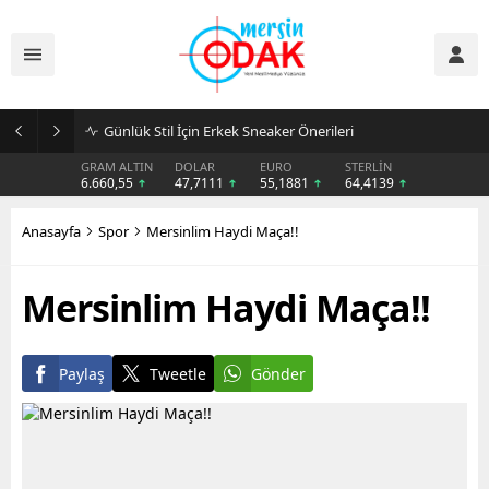
Günlük Stil İçin Erkek Sneaker Önerileri
GRAM ALTIN
DOLAR
EURO
STERLİN
6.660,55
47,7111
55,1881
64,4139
Anasayfa
Spor
Mersinlim Haydi Maça!!
Mersinlim Haydi Maça!!
Paylaş
Tweetle
Gönder