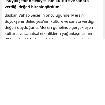
“Büyükşehir Belediyesi’nin kültüre ve sanata
verdiği değeri birebir gördüm”
Başkan Vahap Seçer’in öncülüğünde, Mersin
Büyükşehir Belediyesi’nin kültüre ve sanata verdiği
değeri duyduğunu, Mersin genelinde gerçekleşen
kültürel ve sanatsal etkinliklerin yoğunlaşmasının
dikkatini çektiğini, ancak içine girince bire bir görme
şansına eriştiğini de dile getiren Çiğdem Akdoğan
yeni hedefleri için ise, “Burası benim için gerçekten bir
okul gibi. Türkülerimin üstüne daha ne katabilirim
diye düşünüyorum. Repertuarımı genişletip, daha çok
yerlere ulaşmak istiyorum” ifadelerini kullandı.
“Burası benim için tam bir aile ortamı”
Çevresindeki yakınlarının da bu durumdan oldukça
mutlu olduğunu dile getiren Akdoğan, “Zaten ailem ve
çevrem müzikle uğraştığımı biliyordu, ama böyle bir