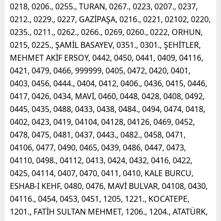
0218, 0206., 0255., TURAN, 0267., 0223, 0207., 0237,
0212., 0229., 0227, GAZİPAŞA, 0216., 0221, 02102, 0220,
0235., 0211., 0262., 0266., 0269, 0260., 0222, ORHUN,
0215, 0225., ŞAMİL BASAYEV, 0351., 0301., ŞEHİTLER,
MEHMET AKİF ERSOY, 0442, 0450, 0441, 0409, 04116,
0421, 0479, 0466, 999999, 0405, 0472, 0420, 0401,
0403, 0456, 0444., 0404, 0412, 0406., 0436, 0415, 0446,
0417, 0426, 0434, MAVİ, 0460, 0448, 0428, 0408, 0492,
0445, 0435, 0488, 0433, 0438, 0484., 0494, 0474, 0418,
0402, 0423, 0419, 04104, 04128, 04126, 0469, 0452,
0478, 0475, 0481, 0437, 0443., 0482., 0458, 0471,
04106, 0477, 0490, 0465, 0439, 0486, 0447, 0473,
04110, 0498., 04112, 0413, 0424, 0432, 0416, 0422,
0425, 04114, 0407, 0470, 0411, 0410, KALE BURCU,
ESHAB-I KEHF, 0480, 0476, MAVİ BULVAR, 04108, 0430,
04116., 0454, 0453, 0451, 1205, 1221., KOCATEPE,
1201., FATİH SULTAN MEHMET, 1206., 1204., ATATÜRK,