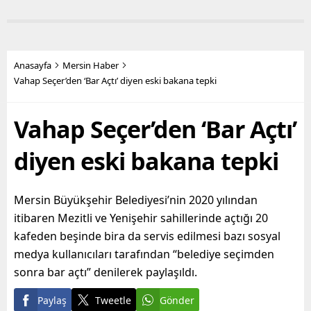
Mersin, öğrencilerin de
açan terk edilmiş yapılarla
gözde kentlerinin başında
mücadelesini aralıksız
yer alıyor. Mersin
sürdürüyor. Bugüne dek
Büyükşehir Belediye
yüzlerce metruk yapının
Başkanı Vahap Seçer’in
yıkımını yapan fen işleri
Anasayfa
Mersin Haber
öncülüğünde hayata
ekipleri, son olarak Bahçe
Vahap Seçer’den ‘Bar Açtı’ diyen eski bakana tepki
geçirilen hizmetler ile
Mahallesi’nde,
yurttaşların maddi ve
sahiplerince terk edilmiş 2
Vahap Seçer’den ‘Bar Açtı’
manevi olarak nefes
katlı iki ayrı metruk
alabilmesine destek
yapının...
olmayı hedefleyen
diyen eski bakana tepki
Büyükşehir...
Mersin Büyükşehir Belediyesi’nin 2020 yılından
itibaren Mezitli ve Yenişehir sahillerinde açtığı 20
kafeden beşinde bira da servis edilmesi bazı sosyal
medya kullanıcıları tarafından “belediye seçimden
sonra bar açtı” denilerek paylaşıldı.
Paylaş
Tweetle
Gönder