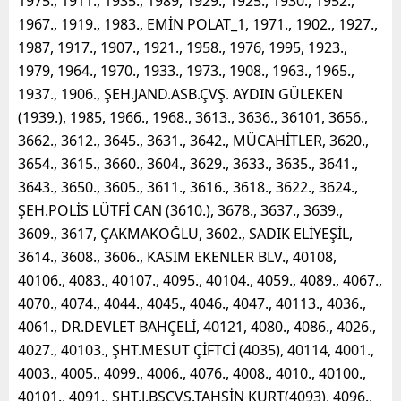
1975., 1911., 1935., 1989, 1929., 1925., 1930., 1952.,
1967., 1919., 1983., EMİN POLAT_1, 1971., 1902., 1927.,
1987, 1917., 1907., 1921., 1958., 1976, 1995, 1923.,
1979, 1964., 1970., 1933., 1973., 1908., 1963., 1965.,
1937., 1906., ŞEH.JAND.ASB.ÇVŞ. AYDIN GÜLEKEN
(1939.), 1985, 1966., 1968., 3613., 3636., 36101, 3656.,
3662., 3612., 3645., 3631., 3642., MÜCAHİTLER, 3620.,
3654., 3615., 3660., 3604., 3629., 3633., 3635., 3641.,
3643., 3650., 3605., 3611., 3616., 3618., 3622., 3624.,
ŞEH.POLİS LÜTFİ CAN (3610.), 3678., 3637., 3639.,
3609., 3617, ÇAKMAKOĞLU, 3602., SADIK ELİYEŞİL,
3614., 3608., 3606., KASIM EKENLER BLV., 40108,
40106., 4083., 40107., 4095., 40104., 4059., 4089., 4067.,
4070., 4074., 4044., 4045., 4046., 4047., 40113., 4036.,
4061., DR.DEVLET BAHÇELİ, 40121, 4080., 4086., 4026.,
4027., 40103., ŞHT.MESUT ÇİFTCİ (4035), 40114, 4001.,
4003., 4005., 4099., 4006., 4076., 4008., 4010., 40100.,
40101., 4091., ŞHT.J.BŞÇVŞ.TAHSİN KURT(4093), 4096.,