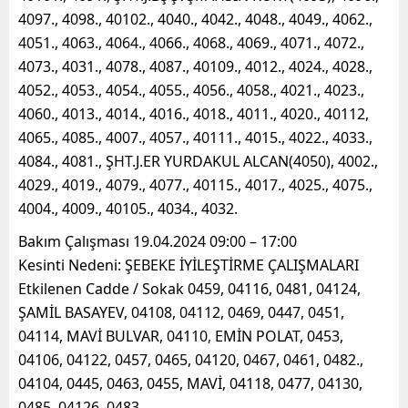
4097., 4098., 40102., 4040., 4042., 4048., 4049., 4062.,
4051., 4063., 4064., 4066., 4068., 4069., 4071., 4072.,
4073., 4031., 4078., 4087., 40109., 4012., 4024., 4028.,
4052., 4053., 4054., 4055., 4056., 4058., 4021., 4023.,
4060., 4013., 4014., 4016., 4018., 4011., 4020., 40112,
4065., 4085., 4007., 4057., 40111., 4015., 4022., 4033.,
4084., 4081., ŞHT.J.ER YURDAKUL ALCAN(4050), 4002.,
4029., 4019., 4079., 4077., 40115., 4017., 4025., 4075.,
4004., 4009., 40105., 4034., 4032.
Bakım Çalışması 19.04.2024 09:00 – 17:00
Kesinti Nedeni: ŞEBEKE İYİLEŞTİRME ÇALIŞMALARI
Etkilenen Cadde / Sokak 0459, 04116, 0481, 04124,
ŞAMİL BASAYEV, 04108, 04112, 0469, 0447, 0451,
04114, MAVİ BULVAR, 04110, EMİN POLAT, 0453,
04106, 04122, 0457, 0465, 04120, 0467, 0461, 0482.,
04104, 0445, 0463, 0455, MAVİ, 04118, 0477, 04130,
0485, 04126, 0483