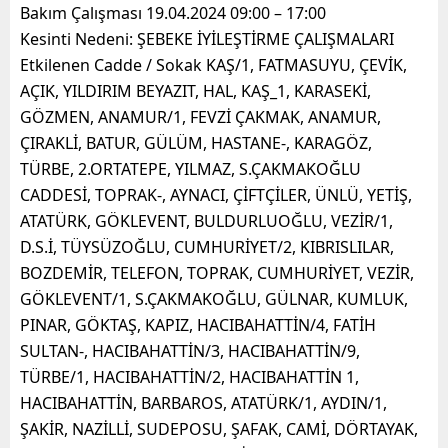
Bakım Çalışması 19.04.2024 09:00 – 17:00
Kesinti Nedeni: ŞEBEKE İYİLEŞTİRME ÇALIŞMALARI
Etkilenen Cadde / Sokak KAŞ/1, FATMASUYU, ÇEVİK,
AÇIK, YILDIRIM BEYAZIT, HAL, KAŞ_1, KARASEKİ,
GÖZMEN, ANAMUR/1, FEVZİ ÇAKMAK, ANAMUR,
ÇIRAKLİ, BATUR, GÜLÜM, HASTANE-, KARAGÖZ,
TÜRBE, 2.ORTATEPE, YILMAZ, S.ÇAKMAKOĞLU
CADDESİ, TOPRAK-, AYNACI, ÇİFTÇİLER, ÜNLÜ, YETİŞ,
ATATÜRK, GÖKLEVENT, BULDURLUOĞLU, VEZİR/1,
D.S.İ, TÜYSÜZOĞLU, CUMHURİYET/2, KIBRISLILAR,
BOZDEMİR, TELEFON, TOPRAK, CUMHURİYET, VEZİR,
GÖKLEVENT/1, S.ÇAKMAKOĞLU, GÜLNAR, KUMLUK,
PINAR, GÖKTAŞ, KAPIZ, HACIBAHATTİN/4, FATİH
SULTAN-, HACIBAHATTİN/3, HACIBAHATTİN/9,
TÜRBE/1, HACIBAHATTİN/2, HACIBAHATTİN 1,
HACIBAHATTİN, BARBAROS, ATATÜRK/1, AYDIN/1,
ŞAKİR, NAZİLLİ, SUDEPOSU, ŞAFAK, CAMİ, DÖRTAYAK,