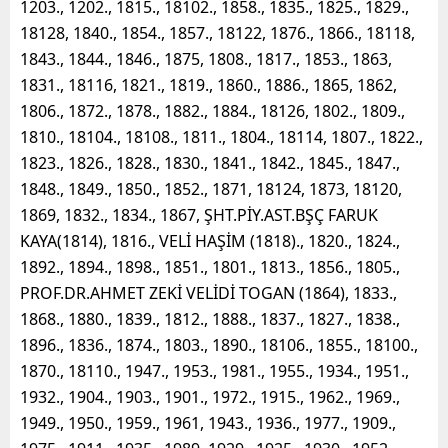
1203., 1202., 1815., 18102., 1858., 1835., 1825., 1829.,
18128, 1840., 1854., 1857., 18122, 1876., 1866., 18118,
1843., 1844., 1846., 1875, 1808., 1817., 1853., 1863,
1831., 18116, 1821., 1819., 1860., 1886., 1865, 1862,
1806., 1872., 1878., 1882., 1884., 18126, 1802., 1809.,
1810., 18104., 18108., 1811., 1804., 18114, 1807., 1822.,
1823., 1826., 1828., 1830., 1841., 1842., 1845., 1847.,
1848., 1849., 1850., 1852., 1871, 18124, 1873, 18120,
1869, 1832., 1834., 1867, ŞHT.PİY.AST.BŞÇ FARUK
KAYA(1814), 1816., VELİ HAŞİM (1818)., 1820., 1824.,
1892., 1894., 1898., 1851., 1801., 1813., 1856., 1805.,
PROF.DR.AHMET ZEKİ VELİDİ TOGAN (1864), 1833.,
1868., 1880., 1839., 1812., 1888., 1837., 1827., 1838.,
1896., 1836., 1874., 1803., 1890., 18106., 1855., 18100.,
1870., 18110., 1947., 1953., 1981., 1955., 1934., 1951.,
1932., 1904., 1903., 1901., 1972., 1915., 1962., 1969.,
1949., 1950., 1959., 1961, 1943., 1936., 1977., 1909.,