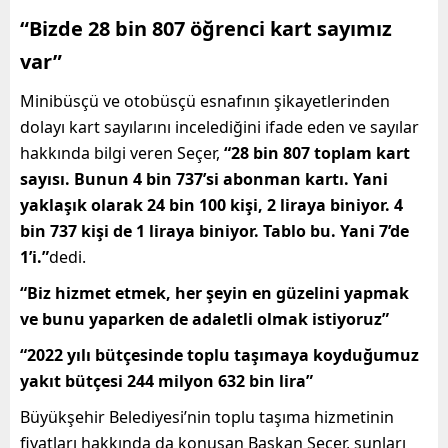
“Bizde 28 bin 807 öğrenci kart sayımız
var”
Minibüsçü ve otobüsçü esnafının şikayetlerinden
dolayı kart sayılarını incelediğini ifade eden ve sayılar
hakkında bilgi veren Seçer,
“28 bin 807 toplam kart
sayısı. Bunun 4 bin 737’si abonman kartı. Yani
yaklaşık olarak 24 bin 100 kişi, 2 liraya biniyor. 4
bin 737 kişi de 1 liraya biniyor. Tablo bu. Yani 7’de
1’i.”
dedi.
“Biz hizmet etmek, her şeyin en güzelini yapmak
ve bunu yaparken de adaletli olmak istiyoruz”
“
2022 yılı bütçesinde toplu taşımaya koyduğumuz
yakıt bütçesi 244 milyon 632 bin lira”
Büyükşehir Belediyesi’nin toplu taşıma hizmetinin
fiyatları hakkında da konuşan Başkan Seçer, şunları