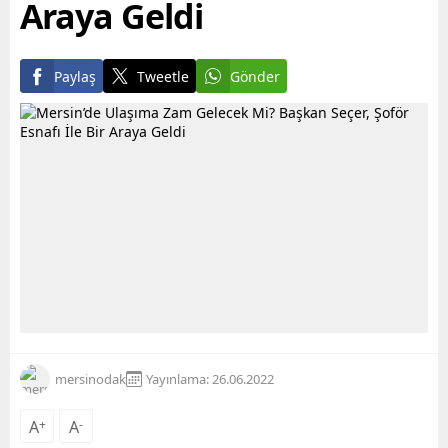
Araya Geldi
Paylaş
Tweetle
Gönder
mersinodak
Yayınlama: 26.06.2022
A
+
A
-