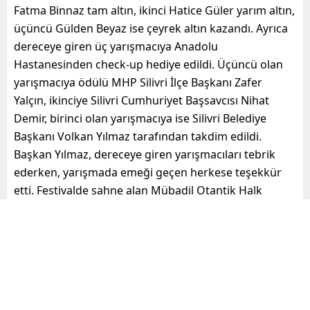
Fatma Binnaz tam altın, ikinci Hatice Güler yarım altın,
üçüncü Gülden Beyaz ise çeyrek altın kazandı. Ayrıca
dereceye giren üç yarışmacıya Anadolu
Hastanesinden check-up hediye edildi. Üçüncü olan
yarışmacıya ödülü MHP Silivri İlçe Başkanı Zafer
Yalçın, ikinciye Silivri Cumhuriyet Başsavcısı Nihat
Demir, birinci olan yarışmacıya ise Silivri Belediye
Başkanı Volkan Yılmaz tarafından takdim edildi.
Başkan Yılmaz, dereceye giren yarışmacıları tebrik
ederken, yarışmada emeği geçen herkese teşekkür
etti. Festivalde sahne alan Mübadil Otantik Halk
Dansları Grubu ve Silivri Halk Dansları Grubu’nun
gösterileri izleyicilerin büyük beğenisini topladı.
“FESTİVALİMİZİN KONSER KISMINI İLERİ
BİR TARİHTE YAPACAĞIZ”
Festivalin açılış konuşmasını yapan Silivri Belediye