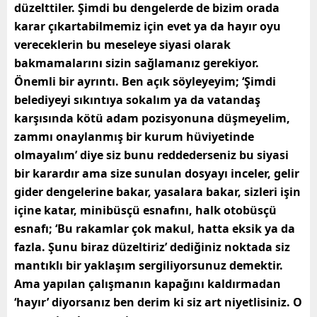
düzelttiler. Şimdi bu dengelerde de bizim orada
karar çıkartabilmemiz için evet ya da hayır oyu
vereceklerin bu meseleye siyasi olarak
bakmamalarını sizin sağlamanız gerekiyor.
Önemli bir ayrıntı. Ben açık söyleyeyim; ‘Şimdi
belediyeyi sıkıntıya sokalım ya da vatandaş
karşısında kötü adam pozisyonuna düşmeyelim,
zammı onaylanmış bir kurum hüviyetinde
olmayalım’ diye siz bunu reddederseniz bu siyasi
bir karardır ama size sunulan dosyayı inceler, gelir
gider dengelerine bakar, yasalara bakar, sizleri işin
içine katar, minibüsçü esnafını, halk otobüsçü
esnafı; ‘Bu rakamlar çok makul, hatta eksik ya da
fazla. Şunu biraz düzeltiriz’ dediğiniz noktada siz
mantıklı bir yaklaşım sergiliyorsunuz demektir.
Ama yapılan çalışmanın kapağını kaldırmadan
‘hayır’ diyorsanız ben derim ki siz art niyetlisiniz. O