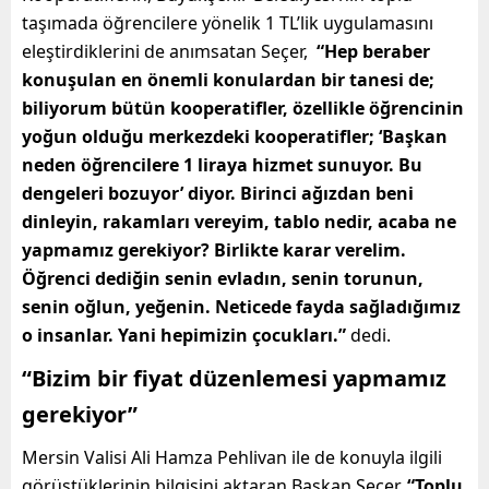
taşımada öğrencilere yönelik 1 TL’lik uygulamasını
eleştirdiklerini de anımsatan Seçer,
“Hep beraber
konuşulan en önemli konulardan bir tanesi de;
biliyorum bütün kooperatifler, özellikle öğrencinin
yoğun olduğu merkezdeki kooperatifler; ‘Başkan
neden öğrencilere 1 liraya hizmet sunuyor. Bu
dengeleri bozuyor’ diyor. Birinci ağızdan beni
dinleyin, rakamları vereyim, tablo nedir, acaba ne
yapmamız gerekiyor? Birlikte karar verelim.
Öğrenci dediğin senin evladın, senin torunun,
senin oğlun, yeğenin. Neticede fayda sağladığımız
o insanlar. Yani hepimizin çocukları.”
dedi.
“Bizim bir fiyat düzenlemesi yapmamız
gerekiyor”
Mersin Valisi Ali Hamza Pehlivan ile de konuyla ilgili
görüştüklerinin bilgisini aktaran Başkan Seçer,
“Toplu