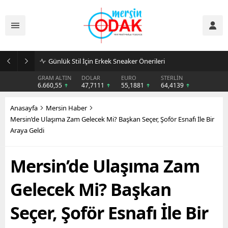
Günlük Stil İçin Erkek Sneaker Önerileri
GRAM ALTIN
DOLAR
EURO
STERLİN
6.660,55
47,7111
55,1881
64,4139
Anasayfa
Mersin Haber
Mersin’de Ulaşıma Zam Gelecek Mi? Başkan Seçer, Şoför Esnafı İle Bir
Araya Geldi
Mersin’de Ulaşıma Zam
Gelecek Mi? Başkan
Seçer, Şoför Esnafı İle Bir