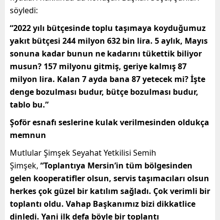
söyledi:
“
2022 yılı bütçesinde toplu taşımaya koyduğumuz
yakıt bütçesi 244 milyon 632 bin lira. 5 aylık, Mayıs
sonuna kadar bunun ne kadarını tükettik biliyor
musun? 157 milyonu gitmiş, geriye kalmış 87
milyon lira. Kalan 7 ayda bana 87 yetecek mi? İşte
denge bozulması budur, bütçe bozulması budur,
tablo bu.”
Şoför esnafı seslerine kulak verilmesinden oldukça
memnun
Mutlular Şimşek Seyahat Yetkilisi Semih
Şimşek,
“Toplantıya Mersin’in tüm bölgesinden
gelen kooperatifler olsun, servis taşımacıları olsun
herkes çok güzel bir katılım sağladı. Çok verimli bir
toplantı oldu. Vahap Başkanımız bizi dikkatlice
dinledi. Yani ilk defa böyle bir toplantı