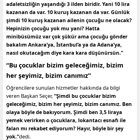
adaletsizliğin yaşandığı 3 ilden biridir. Yani 10 lira
kazanan da var. 10 kuruş kazanan da var. Günlük
şimdi 10 kuruş kazanan ailenin çocuğu ne olacak?
Hepinizin çocuğu yok mu yani? Hatta
minibüsümüz var çok şükür ama çocuğu gönder
bakalım Ankara’ya, İstanbul’a ya da Adana’ya,
nasıl okutacağım diye kara kara düşünürsün.”
“
Bu çocuklar bizim geleceğimiz, bizim
her şeyimiz, bizim canımız”
Öğrencilere sunulan hizmetler hakkında da bilgi
veren Başkan Seçer,
“Şimdi bu çocuklar bizim
geleceğimiz, bizim her şeyimiz, bizim canımız. Ben
olaya böyle de bakıyorum. Şimdi ben 3,5 liraya
yemek verirken o çocuklara, lokantacı esnafı ile
falan mı rekabet ediyorum? Hayır, böyle bir şey
yok.”
dedi.