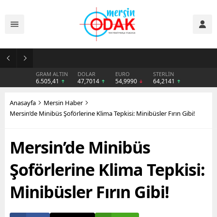
Günlük Stil İçin Erkek Sneaker Önerileri
GRAM ALTIN
DOLAR
EURO
STERLİN
6.505,41
47,7014
54,9990
64,2141
Anasayfa
Mersin Haber
Mersin’de Minibüs Şoförlerine Klima Tepkisi: Minibüsler Fırın Gibi!
Mersin’de Minibüs
Şoförlerine Klima Tepkisi:
Minibüsler Fırın Gibi!