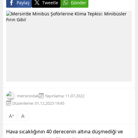
Paylaş
Tweetle
Gönder
mersinodak
Yayınlama: 11.07.2022
Düzenleme: 01.12.2023 19:45
A
+
A
-
Hava sıcaklığının 40 derecenin altına düşmediği ve