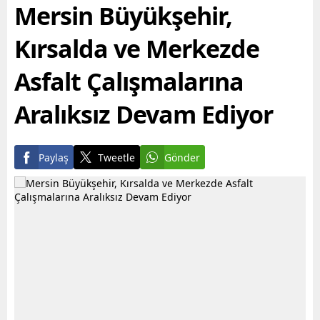
alabilmesine destek
yapının...
Mersin Büyükşehir,
olmayı hedefleyen
Büyükşehir...
Kırsalda ve Merkezde
Asfalt Çalışmalarına
Aralıksız Devam Ediyor
Paylaş
Tweetle
Gönder