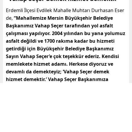
Erdemli İlçesi Evdilek Mahalle Muhtarı Durhasan Eser
de,
“Mahallemize Mersin Büyükşehir Belediye
Başkanımız Vahap Seçer tarafından yol asfalt
çalışması yapılıyor. 2004 yılından bu yana yolumuz
asfalt değildi ve 1700 rakıma kadar bu hizmeti
getirdiği için Büyükşehir Belediye Başkanımız
Sayın Vahap Seçer’e çok teşekkür ederiz. Kendisi
memlekete hizmet adamı. Herkese diyoruz ve
devamlı da demekteyiz; ‘Vahap Seçer demek
hizmet demektir.’ Vahap Seçer Başkanımıza
getirdiği hizmetlerden dolayı çok teşekkür
ederiz”
dedi.
,
,
büyükşehir belediyesi
Mersin
,
Mersin Büyükşehir Belediye Başkanı Vahap Seçer
,
,
,
Mersin Büyükşehir Belediyesi
mersin haber
mersin odak haber
mersin son dakika