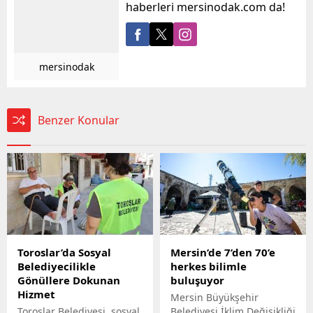
haberleri mersinodak.com da!
mersinodak
Benzer Konular
Toroslar’da Sosyal
Mersin’de 7’den 70’e
Belediyecilikle
herkes bilimle
Gönüllere Dokunan
buluşuyor
Hizmet
Mersin Büyükşehir
Toroslar Belediyesi, sosyal
Belediyesi İklim Değişikliği