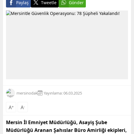
Paylaş
Tweetle
Gönder
mersinodak
Yayınlama: 06.03.2025
A
+
A
-
Mersin İl Emniyet Müdürlüğü, Asayiş Şube
Müdürlüğü Aranan Şahıslar Büro Amirliği ekipleri,