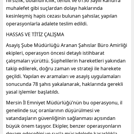
hırsızlık, dolandırıcılık, tehdit ve 6136 Sayılı Kanun’a
muhalefet gibi suçlardan dolayı haklarında
kesinleşmiş hapis cezası bulunan şahıslar, yapılan
operasyonlarla adalete teslim edildi.
HASSAS VE TİTİZ ÇALIŞMA
Asayiş Şube Müdürlüğü Aranan Şahıslar Büro Amirliği
ekipleri, operasyon öncesi detaylı istihbarat
çalışmaları yürüttü. Şüphelilerin hareketleri yakından
takip edilerek, doğru zaman ve strateji ile harekete
geçildi. Yapılan ev aramaları ve asayiş uygulamaları
sonucunda 78 şahıs yakalanarak, haklarında gerekli
yasal işlemler başlatıldı.
Mersin İl Emniyet Müdürlüğü’nün bu operasyonu, il
genelinde suç oranlarının düşürülmesi ve
vatandaşların güvenliğinin sağlanması açısından
büyük önem taşıyor. Ekipler, benzer operasyonların
devam edeceğini ve suçla mücadelede kararlılıkla