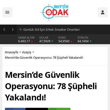
Günlük Stil İçin Erkek Sneaker Önerileri
GRAM ALTIN
DOLAR
EURO
STERLİN
6.493,17
47,5929
54,9560
64,1604
Anasayfa
Asayiş
Mersin’de Güvenlik Operasyonu: 78 Şüpheli Yakalandı!
Mersin’de Güvenlik
Operasyonu: 78 Şüpheli
Yakalandı!