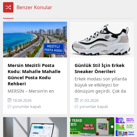
Benzer Konular
Mersin Mezitli Posta
Günlük Stil İçin Erkek
Kodu: Mahalle Mahalle
Sneaker Önerileri
Güncel Posta Kodu
Erkek modası son yıllarda
Rehberi
büyük ve etkileyici bir
MERSİN – Mersin’in en
dönüşüm geçirdi. Çok da
hızlı gelişen ilçelerinden
uzak olmayan bir
18.06.2026
31.03.2026
biri olan Mezitli, artan
geçmişte sadece spor
yorumlar kapalı
yorumlar kapalı
nüfusu ve büyüyen
salonlarında,
yerleşim alanlarıyla dikkat
antrenmanlarda veya
çekiyor. Resmi işlemlerden
yoğun fiziksel aktivitelerde
kargo gönderilerine, e-
tercih edilen ayakkabılar,
ticaretten adres
günümüzde günlük