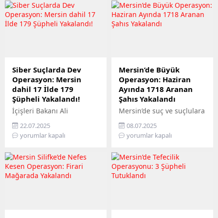
Siber Suçlarda Dev
Mersin’de Büyük
Operasyon: Mersin
Operasyon: Haziran
dahil 17 İlde 179
Ayında 1718 Aranan
Şüpheli Yakalandı!
Şahıs Yakalandı
İçişleri Bakanı Ali
Mersin’de suç ve suçlulara
Yerlikaya, Türkiye
geçit yok! Mersin İl
22.07.2025
08.07.2025
genelinde siber suçlara
Emniyet Müdürlüğü
yorumlar kapalı
yorumlar kapalı
karşı yürütülen
Asayiş Şube Müdürlüğü
operasyonlarda önemli bir
ekipleri, Haziran 2025
başarıya imza atıldığını
boyunca yürüttükleri
duyurdu. Bakan
kararlı çalışmalarla toplam
Yerlikaya’nın sosyal medya
1718 aranan şahsı
üzerinden yaptığı
yakalayarak adalete teslim
açıklamaya göre, son 5
etti. Aralarında çok sayıda
günde 17 il merkezli
ağır suçtan kesinleşmiş
gerçekleştirilen
hapis cezası bulunan