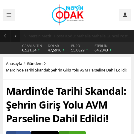
Günlük Stil İçin Erkek Sneaker Önerileri
GRAM ALTIN
DOLAR
EURO
STERLİN
6.521,34
47,5916
55,0829
64,2043
Anasayfa
Gündem
Mardin’de Tarihi Skandal: Şehrin Giriş Yolu AVM Parseline Dahil Edildi!
Mardin’de Tarihi Skandal:
Şehrin Giriş Yolu AVM
Parseline Dahil Edildi!