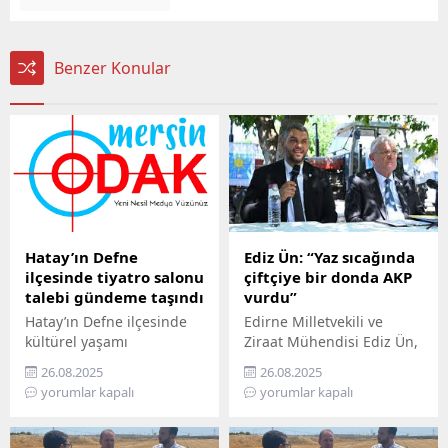
Benzer Konular
Hatay’ın Defne
Ediz Ün: “Yaz sıcağında
ilçesinde tiyatro salonu
çiftçiye bir donda AKP
talebi gündeme taşındı
vurdu”
Hatay’ın Defne ilçesinde
Edirne Milletvekili ve
kültürel yaşamı
Ziraat Mühendisi Ediz Ün,
canlandırmak isteyen
kabine toplantısı sonrası
26.08.2025
26.08.2025
sanatçılar, ilçeye bir
Cumhurbaşkanı
yorumlar kapalı
yorumlar kapalı
tiyatro salonu kurulması
Erdoğan’ın açıkladığı zirai
çağrısında bulundu. 2005
don ödemelerini sert
yılından bu yana
sözlerle eleştirdi. Ün, “Yaz