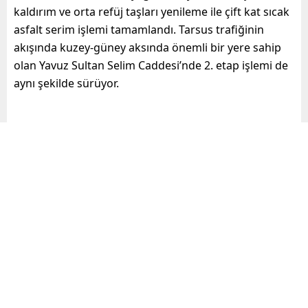
kaldırım ve orta refüj taşları yenileme ile çift kat sıcak
asfalt serim işlemi tamamlandı. Tarsus trafiğinin
akışında kuzey-güney aksında önemli bir yere sahip
olan Yavuz Sultan Selim Caddesi’nde 2. etap işlemi de
aynı şekilde sürüyor.
Büyükşehir Belediyesi ekipleri, yine Akşemsettin
Mahallesi sınırlarında bulunan Piri Reis Caddesi’ni de
tamamen yeniledi. 500 metrelik Piri Reis Caddesi’nin
yanı sıra, 200 metrelik yan yollarda gerçekleştirilen
faaliyet kapsamında; yağmur suyu hattı revizesi,
bordür ve kaldırım döşeme ile çift kat sıcak asfalt
serim işlemi uygulandı. Her iki caddede, yaya ve sürüş
güvenliği açısından önemli olan çizgileme işlemleri de
yerine getirildi.