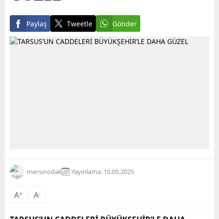
Paylaş
Tweetle
Gönder
mersinodak
Yayınlama: 10.05.2025
A
+
A
-