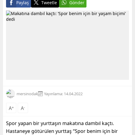
Paylaş
Tweetle
Gönder
mersinodak
Yayınlama: 14.04.2022
A
+
A
-
Spor yapan bir yurttaşın makatına dambıl kaçtı.
Hastaneye götürülen yurttaş “Spor benim için bir