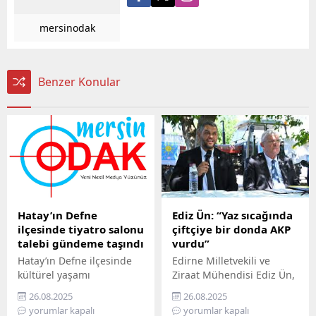
mersinodak
Benzer Konular
Hatay’ın Defne
Ediz Ün: “Yaz sıcağında
ilçesinde tiyatro salonu
çiftçiye bir donda AKP
talebi gündeme taşındı
vurdu”
Hatay’ın Defne ilçesinde
Edirne Milletvekili ve
kültürel yaşamı
Ziraat Mühendisi Ediz Ün,
canlandırmak isteyen
kabine toplantısı sonrası
26.08.2025
26.08.2025
sanatçılar, ilçeye bir
Cumhurbaşkanı
yorumlar kapalı
yorumlar kapalı