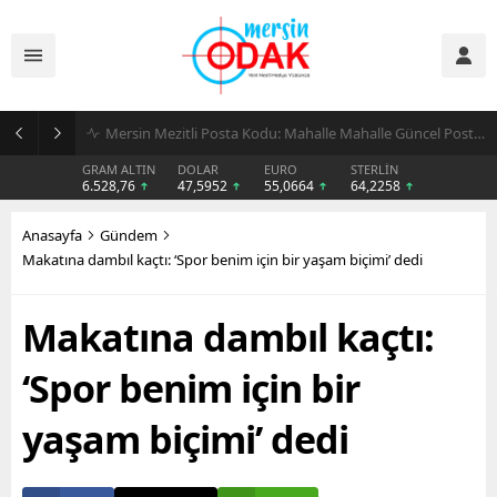
Günlük Stil İçin Erkek Sneaker Önerileri
GRAM ALTIN
DOLAR
EURO
STERLİN
6.528,76
47,5952
55,0664
64,2258
Anasayfa
Gündem
Makatına dambıl kaçtı: ‘Spor benim için bir yaşam biçimi’ dedi
Makatına dambıl kaçtı:
‘Spor benim için bir
yaşam biçimi’ dedi