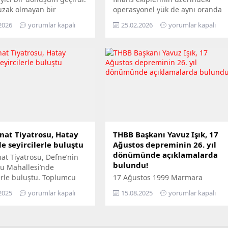
uzak olmayan bir
operasyonel yük de aynı oranda
e sadece spor
artar. Özellikle masraf süreçleri;
2026
yorumlar kapalı
25.02.2026
yorumlar kapalı
rında, antrenmanlarda
fiş toplama, belge kontrolü, onay
un fiziksel aktivitelerde
takibi, muhasebeleştirme ve
dilen ayakkabılar,
raporlama gibi birçok adımı
de günlük giyimin ve
içerdiği için zaman kaybına en
tarzın tam merkezine
açık alanlardan biridir.
. Bu evrim, konfor ve
Geleneksel yöntemlerle
in mükemmel birleşimini
yürütülen masraf yönetimi,
erkeklerin değişen
finans ekiplerini stratejik işlerden
ri doğrultusunda
uzaklaştırabilir ve ekiplerin
i. Artık...
büyük bölümünü manuel...
nat Tiyatrosu, Hatay
THBB Başkanı Yavuz Işık, 17
e seyircilerle buluştu
Ağustos depreminin 26. yıl
dönümünde açıklamalarda
at Tiyatrosu, Defne’nin
bulundu!
u Mahallesi’nde
erle buluştu. Toplumcu
17 Ağustos 1999 Marmara
zım Hikmet’in
Depremi’nin 26. yıl dönümünde
2025
yorumlar kapalı
15.08.2025
yorumlar kapalı
nden yola çıkarak
açıklamada bulunan Türkiye
nan “Nazım” adlı oyun,
Hazır Beton Birliği Başkanı Yavuz
u Defne Evi’nde
Işık, deprem kuşağında yer alan