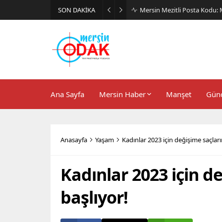
SON DAKİKA
Günlük Stil İçin Erkek Sneak
Ana Sayfa
Mersin Haber
Manşet
Gün
Anasayfa
Yaşam
Kadınlar 2023 için değişime saçlar
Kadınlar 2023 için d
başlıyor!