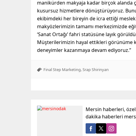
manikürden makyaja kadar birçok alanda ça
kusursuz hizmetlere dönüştürüyoruz. Bunun
ekibimdeki her bireyin de icra ettiği mesle
makyözlerimizin tamamı merkezimizde eğiti
‘Sanat Ortağı’ fahri statüsüne layık görüld
Müşterilerimizin hayal ettikleri görünüme
deneyimler kazanmaya devam ediyoruz.”
,
Final Step Marketing
Srap Shirinyan
Mersin haberleri, öze
dakika haberleri mer