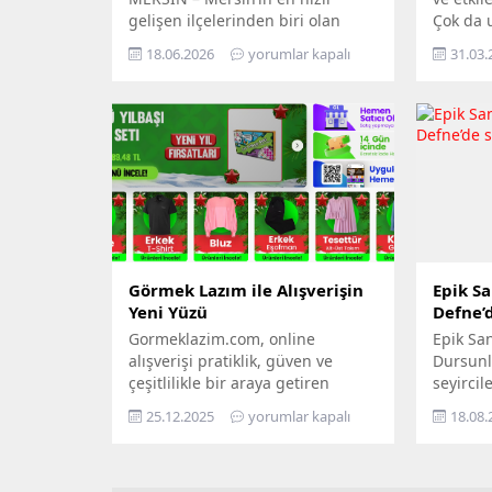
gelişen ilçelerinden biri olan
Çok da 
Mezitli, artan nüfusu ve büyüyen
geçmişt
18.06.2026
yorumlar kapalı
31.03.
yerleşim alanlarıyla dikkat
salonla
çekiyor. Resmi işlemlerden kargo
veya yoğ
gönderilerine, e-ticaretten adres
tercih e
kayıtlarına kadar birçok alanda
günümüz
doğru posta kodunun
modern 
kullanılması büyük önem taşıyor.
yerleşti
Vatandaşlar tarafından sıkça
estetiğ
araştırılan “Mersin Mezitli posta
arayan 
kodu” konusu için güncel bilgileri
taleple
derledik. Akdeniz kıyısında...
şekillend
Görmek Lazım ile Alışverişin
Epik Sa
Yeni Yüzü
Defne’d
Gormeklazim.com, online
Epik San
alışverişi pratiklik, güven ve
Dursunl
çeşitlilikle bir araya getiren
seyircil
modern bir e-ticaret
şair Na
25.12.2025
yorumlar kapalı
18.08.
platformudur. Görmek Lazım
dizeleri
markası altında hizmet veren
hazırla
site; moda, ev & yaşam, kişisel
Dursunl