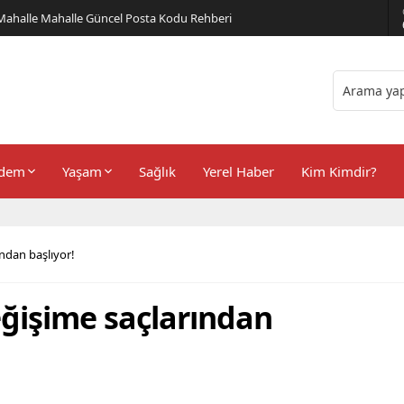
er Önerileri
dem
Yaşam
Sağlık
Yerel Haber
Kim Kimdir?
ından başlıyor!
eğişime saçlarından