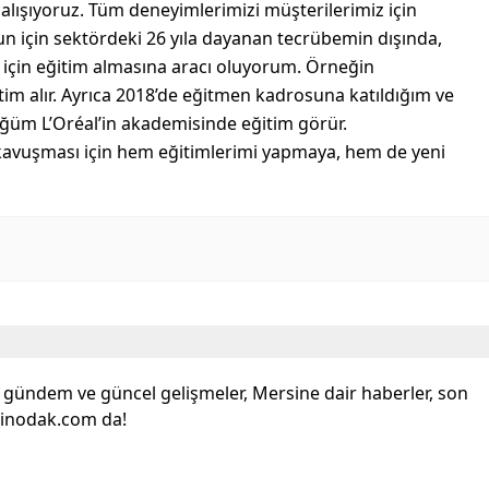
lışıyoruz. Tüm deneyimlerimizi müşterilerimiz için
 için sektördeki 26 yıla dayanan tecrübemin dışında,
k için eğitim almasına aracı oluyorum. Örneğin
m alır. Ayrıca 2018’de eğitmen kadrosuna katıldığım ve
üğüm L’Oréal’in akademisinde eğitim görür.
 kavuşması için hem eğitimlerimi yapmaya, hem de yeni
l gündem ve güncel gelişmeler, Mersine dair haberler, son
sinodak.com da!