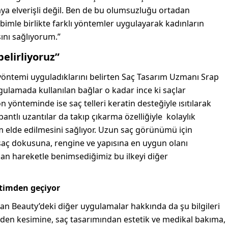
ya elverişli değil. Ben de bu olumsuzluğu ortadan
imle birlikte farklı yöntemler uygulayarak kadınların
nı sağlıyorum.”
elirliyoruz”
yöntemi uyguladıklarını belirten Saç Tasarım Uzmanı Srap
gulamada kullanılan bağlar o kadar ince ki saçlar
 yönteminde ise saç telleri keratin desteğiyle ısıtılarak
ntlı uzantılar da takıp çıkarma özelliğiyle kolaylık
elde edilmesini sağlıyor. Uzun saç görünümü için
 saç dokusuna, rengine ve yapısına en uygun olanı
ndan hareketle benimsediğimiz bu ilkeyi diğer
itimden geçiyor
an Beauty’deki diğer uygulamalar hakkında da şu bilgileri
nden kesimine, saç tasarımından estetik ve medikal bakıma,