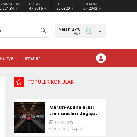
GRAM ALTIN
DOLAR
EURO
STERLİN
6.521,34
47,5916
55,0829
64,2043
Mersin,
27
°C
Açık
Künye
Firmalar
POPÜLER KONULAR
Mersin-Adana arası
tren saatleri değişti:
İşte yeni ulaşım listesi
15.03.2025
yorumlar kapalı