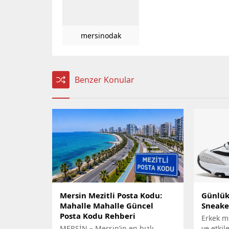
mersinodak
Benzer Konular
Mersin Mezitli Posta Kodu:
Günlük 
Mahalle Mahalle Güncel
Sneake
Posta Kodu Rehberi
Erkek m
MERSİN – Mersin’in en hızlı
ve etkil