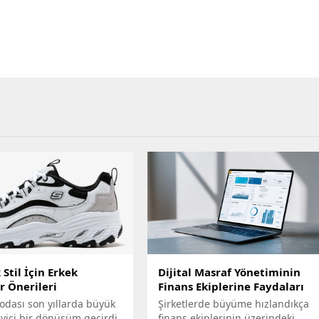
Stil İçin Erkek
Dijital Masraf Yönetiminin
r Önerileri
Finans Ekiplerine Faydaları
odası son yıllarda büyük
Şirketlerde büyüme hızlandıkça
eyici bir dönüşüm geçirdi.
finans ekiplerinin üzerindeki