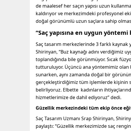
de maalesef her saçın yapısı uzun kullanma
kaldırıyor ve merkezimdeki profesyonel ekib
doğal görünümlü uzun saçlara sahip olması
“Saç yapısına en uygun yöntemi b
Saç tasarım merkezlerinde 3 farklı kaynak 
Shirinyan, “Buz kaynağı adını verdiğimiz uy
toplandığında bile görünmüyor. Sıcak füzyon
tutturuluyor. Üçüncü ana yöntemimiz olan ba
sunarken, aynı zamanda doğal bir görünüm 
gerçekleştirdiğimiz tüm işlemlerde kişinin
belirliyoruz. Elbette kadınların ihtiyaçları
hizmetlerimize de dahil ediyoruz” dedi.
Güzellik merkezindeki tüm ekip önce eğ
Saç Tasarım Uzmanı Srap Shirinyan, Shiriny
paylaştı: “Güzellik merkezimizde saç rengi