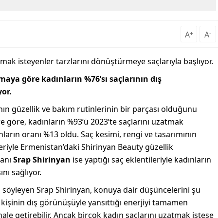
A
+
A
-
pmak isteyenler tarzlarını dönüştürmeye saçlarıyla başlıyor.
rmaya göre kadınların %76’sı saçlarının dış
or.
nın güzellik ve bakım rutinlerinin bir parçası olduğunu
lere göre, kadınların %93’ü 2023’te saçlarını uzatmak
nların oranı %13 oldu. Saç kesimi, rengi ve tasarımının
eriyle Ermenistan’daki Shirinyan Beauty güzellik
manı
Srap Shirinyan
ise yaptığı saç eklentileriyle kadınların
ı sağlıyor.
söyleyen Srap Shirinyan, konuya dair düşüncelerini şu
r kişinin dış görünüşüyle yansıttığı enerjiyi tamamen
 hale getirebilir. Ancak birçok kadın saçlarını uzatmak istese