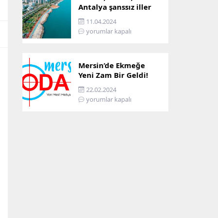
Antalya şanssız iller
arasına girdi: İşte
11.04.2024
sebebi…
yorumlar kapalı
Mersin’de Ekmeğe
Yeni Zam Bir Geldi!
İşte Mersin’in Zamlı
22.02.2024
Ekmek Fiyatı!
yorumlar kapalı