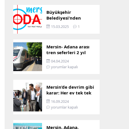
Büyükşehir
Belediyesi’nden
Mersin ve Adana arası
15.03.2025
1
ulaşım başladı
Mersin- Adana arası
tren seferleri 2 yıl
boyunca
04.04.2024
çalışmayacak
yorumlar kapalı
Mersin’de devrim gibi
karar: Her ev tek tek
incelenecek!
16.09.2024
yorumlar kapalı
Mersin, Adana,