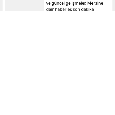
ve güncel gelişmeler, Mersine
dair haberler, son dakika
haberleri mersinodak.com da!
mersinodak
Benzer Konular
Toroslar’da Sosyal
Mersin’de 7’den 70’e
Belediyecilikle
herkes bilimle