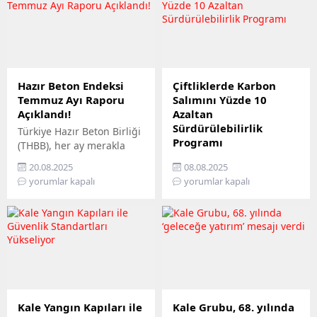
Hazır Beton Endeksi
Çiftliklerde Karbon
Temmuz Ayı Raporu
Salımını Yüzde 10
Açıklandı!
Azaltan
Sürdürülebilirlik
Türkiye Hazır Beton Birliği
Programı
(THBB), her ay merakla
beklenen inşaat ile
Hayvancılık sektöründe
20.08.2025
08.08.2025
bağlantılı imalat ve hizmet
çevresel etkileri azaltmaya
yorumlar kapalı
yorumlar kapalı
sektörlerindeki mevcut
yönelik birçok çalışmaya
durum ile beklenen
imza atan Trouw
gelişmeleri gösteren
Nutrition, Karbon Ayak İzi
“Hazır Beton Endeksi”
Azaltım Programı – Süt
2025 Temmuz Ayı
Ürünleri (CRPD) ile
Raporu’nu açıkladı. Son
buzağıdan beşinci
bir yılda üç kez eşik
laktasyona kadar tüm
değerin üzerine çıkabilen
yaşam döngüsünü
Faaliyet Endeksi, temmuz
kapsayan bütüncül bir
Kale Yangın Kapıları ile
Kale Grubu, 68. yılında
ayında güçlü bir sıçrama
sürdürülebilirlik modelini