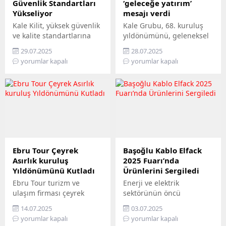
Güvenlik Standartları
‘geleceğe yatırım’
kaydetmiştir. Faaliyet
hayata geçirdi. Şirketin
Yükseliyor
mesajı verdi
Endeksi hem...
hizmete sunduğu bu yeni
Kale Kilit, yüksek güvenlik
Kale Grubu, 68. kuruluş
program, çiftlik bazlı
ve kalite standartlarına
yıldönümünü, geleneksel
verilerin analizine
uygun olarak ürettiği Kale
Seramik Bayramı
dayanarak yem
29.07.2025
28.07.2025
Yangın Kapıları ile
kapsamında Çan’daki
rasyonlarının
yorumlar kapalı
yorumlar kapalı
konutlara, iş yerlerine ve
Kaleseramik tesislerinde
optimizasyonu,...
kamu binalarına yangına
kutladı. TBMM Başkanı
karşı dayanıklı çözümler
Numan Kurtulmuş’un da
sunuyor. Son yıllarda
katılımıyla gerçekleşen
Türkiye’de artış gösteren
etkinlikte, Grubun 2024
orman yangınları, iklim
yılı performansı ve
değişikliğinin etkileriyle
gelecek vizyonu
birleşerek sadece doğayı
kamuoyuyla paylaşılırken;
değil, yerleşim alanlarını
tamamlanan yatırımların
Ebru Tour Çeyrek
Başoğlu Kablo Elfack
ve işletmeleri de tehdit
açılışları yapıldı, yeni
Asırlık kuruluş
2025 Fuarı’nda
ediyor. Bu tehditler
üretim hatlarının temeli
Yıldönümünü Kutladı
Ürünlerini Sergiledi
karşısında yapı...
atıldı. Kale Grubu, 68.
Ebru Tour turizm ve
Enerji ve elektrik
kuruluş yıldönümü ve her
ulaşım firması çeyrek
sektörünün öncü
yıl 27 Temmuz’da...
asırlık kuruluş yıl dönümü
firmalarından Başoğlu
14.07.2025
03.07.2025
dolaysıyla bir kutlama
Kablo İsveç’in Göteborg
yorumlar kapalı
yorumlar kapalı
yaptı. Ebru Tour
şehrinde düzenlenen ve