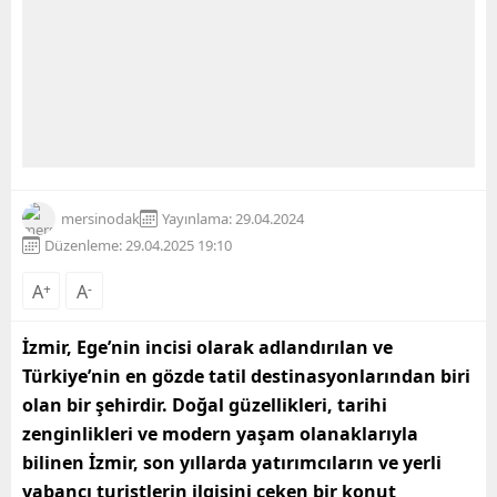
mersinodak
Yayınlama: 29.04.2024
Düzenleme: 29.04.2025 19:10
A
+
A
-
İzmir, Ege’nin incisi olarak adlandırılan ve
Türkiye’nin en gözde tatil destinasyonlarından biri
olan bir şehirdir. Doğal güzellikleri, tarihi
zenginlikleri ve modern yaşam olanaklarıyla
bilinen İzmir, son yıllarda yatırımcıların ve yerli
yabancı turistlerin ilgisini çeken bir konut