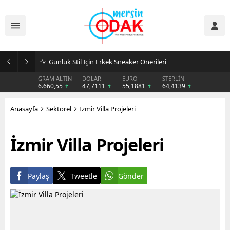
Günlük Stil İçin Erkek Sneaker Önerileri
GRAM ALTIN
DOLAR
EURO
STERLİN
6.660,55
47,7111
55,1881
64,4139
Anasayfa
Sektörel
İzmir Villa Projeleri
İzmir Villa Projeleri
Paylaş
Tweetle
Gönder