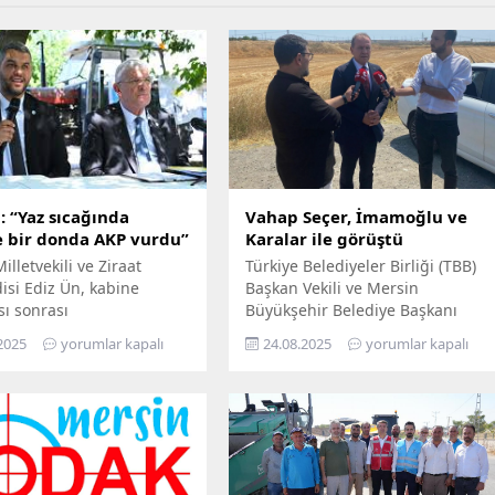
: “Yaz sıcağında
Vahap Seçer, İmamoğlu ve
e bir donda AKP vurdu”
Karalar ile görüştü
illetvekili ve Ziraat
Türkiye Belediyeler Birliği (TBB)
si Ediz Ün, kabine
Başkan Vekili ve Mersin
sı sonrası
Büyükşehir Belediye Başkanı
aşkanı Erdoğan’ın
Vahap Seçer, Silivri Cezaevi’ndeki
2025
yorumlar kapalı
24.08.2025
yorumlar kapalı
ğı zirai don ödemelerini
tutuklu belediye başkanlarını
lerle eleştirdi. Ün, “Yaz
ziyaret etti. Başkan Seçer
a çiftçiye bir donda AKP
Silivri’de; Cumhuriyet Halk
dedi. Ün, 21 Nisan’da 65
Partisi’nin (CHP) Cumhurbaşkanı
leyen ve son 30 yılın en
Adayı ve İstanbul Büyükşehir
ai don olayı olarak
Belediye Başkanı Ekrem
a geçen felaketin tarımda
İmamoğlu, Adana Büyükşehir