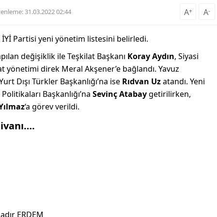
A
+
A
-
enleme: 31.03.2022 02:44
Yİ Partisi yeni yönetim listesini belirledi.
apılan değişiklik ile Teşkilat Başkanı
Koray Aydın
, Siyasi
kilat yönetimi direk Meral Akşener’e bağlandı. Yavuz
urt Dışı Türkler Başkanlığı’na ise
Rıdvan Uz
atandı. Yeni
Politikaları Başkanlığı’na
Sevinç Atabay
getirilirken,
 Yılmaz
‘a görev verildi.
divanı….
adır ERDEM