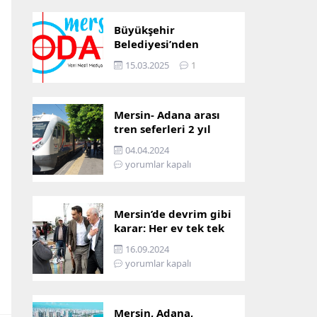
Büyükşehir
Belediyesi’nden
Mersin ve Adana arası
15.03.2025
1
ulaşım başladı
Mersin- Adana arası
tren seferleri 2 yıl
boyunca
04.04.2024
çalışmayacak
yorumlar kapalı
Mersin’de devrim gibi
karar: Her ev tek tek
incelenecek!
16.09.2024
yorumlar kapalı
Mersin, Adana,