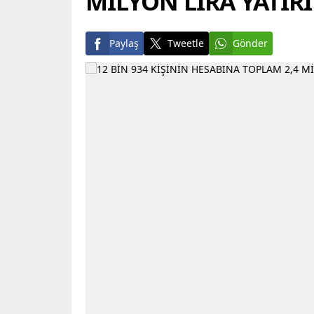
MİLYON LİRA YATIRI
Paylaş
Tweetle
Gönder