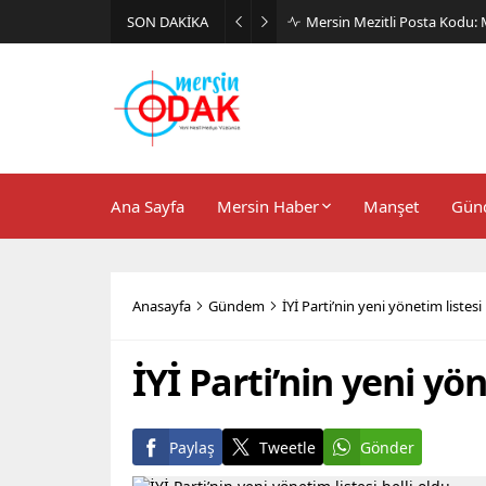
SON DAKİKA
Günlük Stil İçin Erkek Sneak
Ana Sayfa
Mersin Haber
Manşet
Gün
Anasayfa
Gündem
İYİ Parti’nin yeni yönetim listesi 
İYİ Parti’nin yeni yön
Paylaş
Tweetle
Gönder