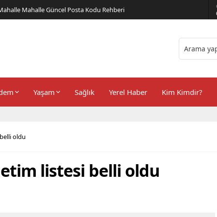
er Önerileri
dem
Yaşam
Sağlık
Yerel Haber
Kim Kimdir?
belli oldu
etim listesi belli oldu