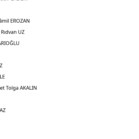
âmil EROZAN
Rıdvan UZ
ARIOĞLU
Z
LE
t Tolga AKALIN
MAZ