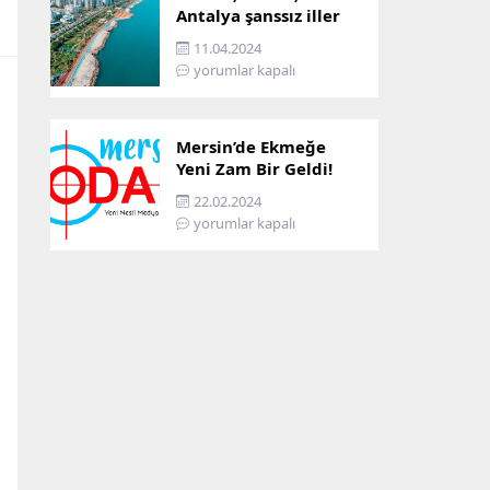
Antalya şanssız iller
arasına girdi: İşte
11.04.2024
sebebi…
yorumlar kapalı
Mersin’de Ekmeğe
Yeni Zam Bir Geldi!
İşte Mersin’in Zamlı
22.02.2024
Ekmek Fiyatı!
yorumlar kapalı