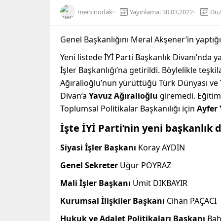
mersinodak
Yayınlama: 30.03.2022
Düz
Genel Başkanlığını Meral Akşener’in yaptığı İ
Yeni listede İYİ Parti Başkanlık Divanı’nda y
İşler Başkanlığı’na getirildi. Böylelikle teş
Ağıralioğlu’nun yürüttüğü Türk Dünyası ve Y
Divan’a
Yavuz Ağıralioğlu
giremedi. Eğitim 
Toplumsal Politikalar Başkanılığı için
Ayfer
İşte İYİ Parti’nin yeni başkanlık 
Siyasi İşler Başkanı
Koray AYDIN
Genel Sekreter
Uğur POYRAZ
Mali İşler Başkanı
Ümit DIKBAYIR
Kurumsal İlişkiler Başkanı
Cihan PAÇACI
Hukuk ve Adalet Politikaları Başkanı
Bah