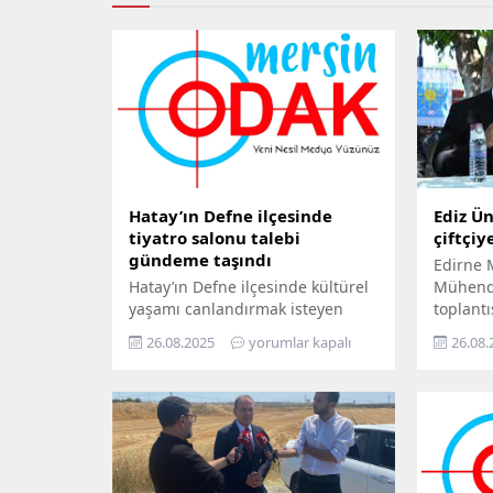
Hatay’ın Defne ilçesinde
Ediz Ün
tiyatro salonu talebi
çiftçiy
gündeme taşındı
Edirne M
Hatay’ın Defne ilçesinde kültürel
Mühendi
yaşamı canlandırmak isteyen
toplantı
sanatçılar, ilçeye bir tiyatro
Cumhurb
26.08.2025
yorumlar kapalı
26.08.
salonu kurulması çağrısında
açıkladı
bulundu. 2005 yılından bu yana
sert söz
sahnelerde eserler sergileyen
sıcağınd
Epik Sanat Tiyatrosu, 6 Şubat
vurdu” 
depreminde sahnesini
ili etki
kaybetmesine rağmen kültürel
ağır zir
üretimi sürdürmeye devam
kayıtlar