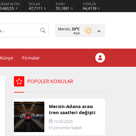
GRAM ALTIN
DOLAR
EURO
STERLİN
6.660,55
47,7111
55,1881
64,4139
Mersin,
33
°C
Açık
Künye
Firmalar
POPÜLER KONULAR
Mersin-Adana arası
tren saatleri değişti:
İşte yeni ulaşım listesi
15.03.2025
yorumlar kapalı