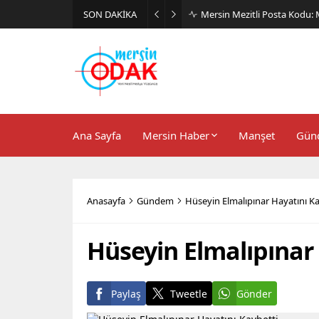
SON DAKİKA
Günlük Stil İçin Erkek Sneak
Ana Sayfa
Mersin Haber
Manşet
Gün
Anasayfa
Gündem
Hüseyin Elmalıpınar Hayatını Ka
Hüseyin Elmalıpınar
Paylaş
Tweetle
Gönder