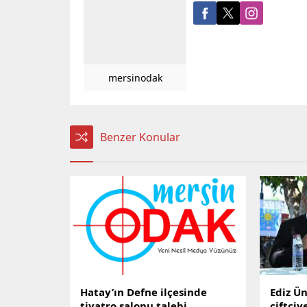
mersinodak
Benzer Konular
Hatay’ın Defne ilçesinde
Ediz Ün
tiyatro salonu talebi
çiftçiy