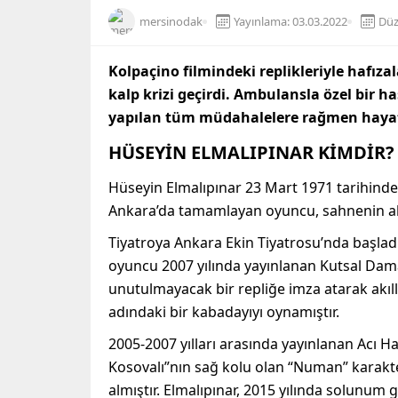
mersinodak
Yayınlama: 03.03.2022
Düz
Kolpaçino filmindeki replikleriyle hafıza
kalp krizi geçirdi. Ambulansla özel bir h
yapılan tüm müdahalelere rağmen hayat
HÜSEYİN ELMALIPINAR KİMDİR?
Hüseyin Elmalıpınar 23 Mart 1971 tarihinde 
Ankara’da tamamlayan oyuncu, sahnenin ala
Tiyatroya Ankara Ekin Tiyatrosu’nda başladı. 
oyuncu 2007 yılında yayınlanan Kutsal Dam
unutulmayacak bir repliğe imza atarak akıll
adındaki bir kabadayıyı oynamıştır.
2005-2007 yılları arasında yayınlanan Acı H
Kosovalı”nın sağ kolu olan “Numan” karakter
almıştır. Elmalıpınar, 2015 yılında solunum