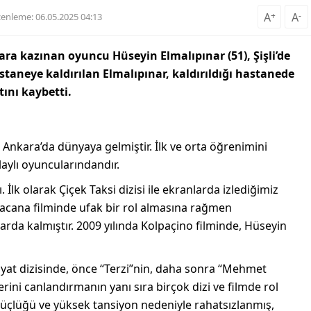
A
+
A
-
enleme: 06.05.2025 04:13
lara kazınan oyuncu Hüseyin Elmalıpınar (51), Şişli’de
astaneye kaldırılan Elmalıpınar, kaldırıldığı hastanede
ını kaybetti.
Ankara’da dünyaya gelmiştir. İlk ve orta öğrenimini
ylı oyuncularındandır.
İlk olarak Çiçek Taksi dizisi ile ekranlarda izlediğimiz
acana filminde ufak bir rol almasına rağmen
arda kalmıştır. 2009 yılında Kolpaçino filminde, Hüseyin
ayat dizisinde, önce “Terzi”nin, daha sonra “Mehmet
ini canlandırmanın yanı sıra birçok dizi ve filmde rol
 güçlüğü ve yüksek tansiyon nedeniyle rahatsızlanmış,