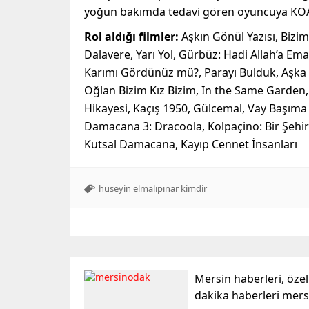
yoğun bakımda tedavi gören oyuncuya KOA
Rol aldığı filmler:
Aşkın Gönül Yazısı, Biz
Dalavere, Yarı Yol, Gürbüz: Hadi Allah’a Ema
Karımı Gördünüz mü?, Parayı Bulduk, Aşka Gel
Oğlan Bizim Kız Bizim, In the Same Garden,
Hikayesi, Kaçış 1950, Gülcemal, Vay Başıma 
Damacana 3: Dracoola, Kolpaçino: Bir Şehir
Kutsal Damacana, Kayıp Cennet İnsanları
hüseyin elmalıpınar kimdir
Mersin haberleri, öze
dakika haberleri mer