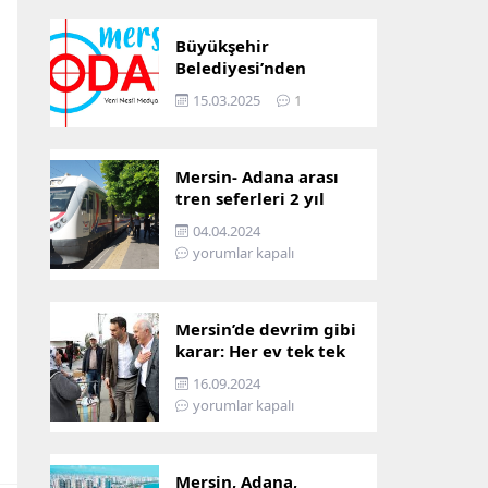
Büyükşehir
Belediyesi’nden
Mersin ve Adana arası
15.03.2025
1
ulaşım başladı
Mersin- Adana arası
tren seferleri 2 yıl
boyunca
04.04.2024
çalışmayacak
yorumlar kapalı
Mersin’de devrim gibi
karar: Her ev tek tek
incelenecek!
16.09.2024
yorumlar kapalı
Mersin, Adana,