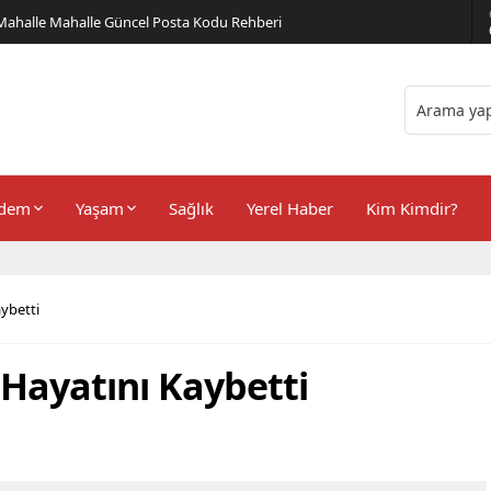
er Önerileri
dem
Yaşam
Sağlık
Yerel Haber
Kim Kimdir?
ybetti
 Hayatını Kaybetti