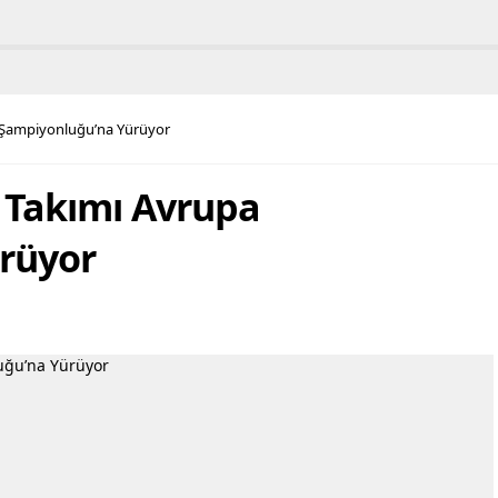
a yapmamasıyla
trafiğe açıldı. Belediye Başkanı
nda eleştirilen Bilgi
Abdurrahman Tutdere, görevine
ileri ve İletişim Kurumu
iade edilmesinin ardından ilk
essizliğini bozdu. Bilgi
mesai gününde, kentin ulaşım
ileri ve İletişim Kurumu
altyapısını rahatlatması beklenen
sahte diploma skandalına
Mersin Caddesi’ndeki çalışmaları
 Şampiyonluğu’na Yürüyor
olarak açıklama yaptı. BTK
yerinde inceledi. İlgili başkan
dan yapılan açıklamada şu
yardımcıları ve birim
...
müdürleriyle birlikte bölgede
 Takımı Avrupa
teknik...
rüyor