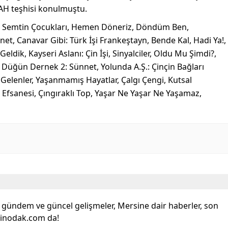
H teşhisi konulmuştu.
im Semtin Çocukları, Hemen Döneriz, Döndüm Ben,
net, Canavar Gibi: Türk İşi Frankeştayn, Bende Kal, Hadi Ya!,
dik, Kayseri Aslanı: Çin İşi, Sinyalciler, Oldu Mu Şimdi?,
 Düğün Dernek 2: Sünnet, Yolunda A.Ş.: Çinçin Bağları
Gelenler, Yaşanmamış Hayatlar, Çalgı Çengi, Kutsal
 Efsanesi, Çıngıraklı Top, Yaşar Ne Yaşar Ne Yaşamaz,
l gündem ve güncel gelişmeler, Mersine dair haberler, son
sinodak.com da!