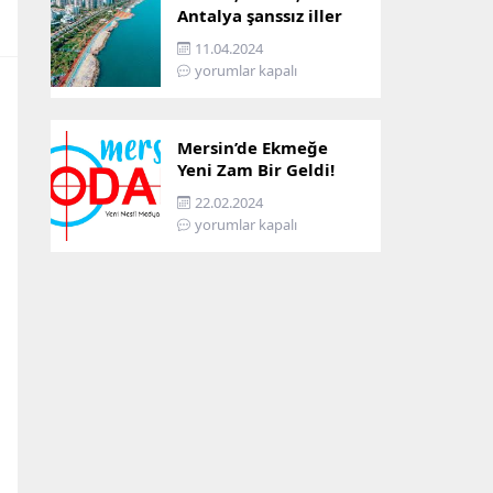
Antalya şanssız iller
arasına girdi: İşte
11.04.2024
sebebi…
yorumlar kapalı
Mersin’de Ekmeğe
Yeni Zam Bir Geldi!
İşte Mersin’in Zamlı
22.02.2024
Ekmek Fiyatı!
yorumlar kapalı