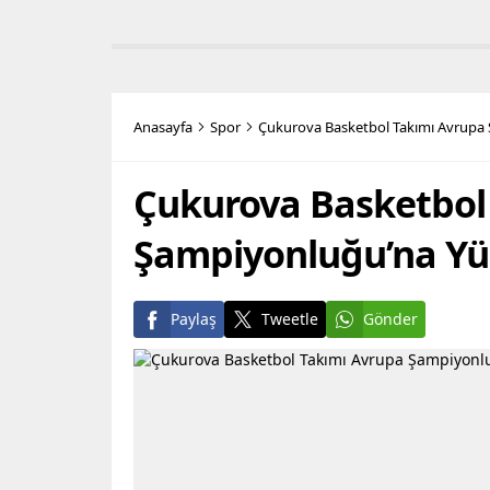
başkanlarını ziyaret etti.
açıklam
Ziyarette, Başkan Seçer’e
kamuoyu
Cumhuriyet Halk Partisi (CHP) PM
Teknoloj
Üyesi Engin Özkoç da eşlik etti.
(BTK), s
Başkan Seçer: “Halk iradesinin
Teknoloj
gasp edildiği günlerden
(BTK), 
Anasayfa
Spor
Çukurova Basketbol Takımı Avrupa
geçiyoruz” Ziyaretin ardından
ilişkin 
açıklamalarda bulunan Başkan
tarafın
Seçer,...
ifadelere
Çukurova Basketbol
Şampiyonluğu’na Yü
Paylaş
Tweetle
Gönder