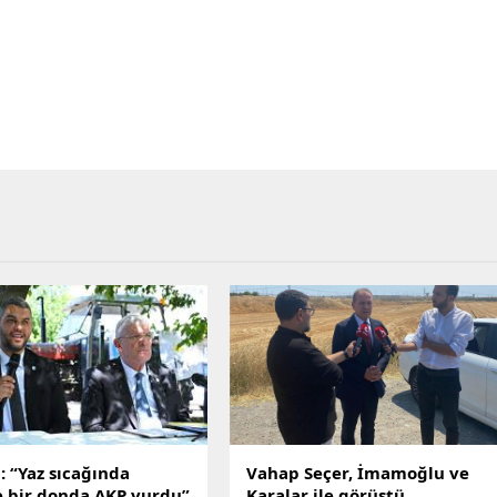
: “Yaz sıcağında
Vahap Seçer, İmamoğlu ve
e bir donda AKP vurdu”
Karalar ile görüştü