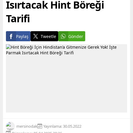
Isırtacak Hint Böreği
Tarifi
Paylaş
Tweetle
Gönder
mersinodak
Yayınlama: 30.05.2022