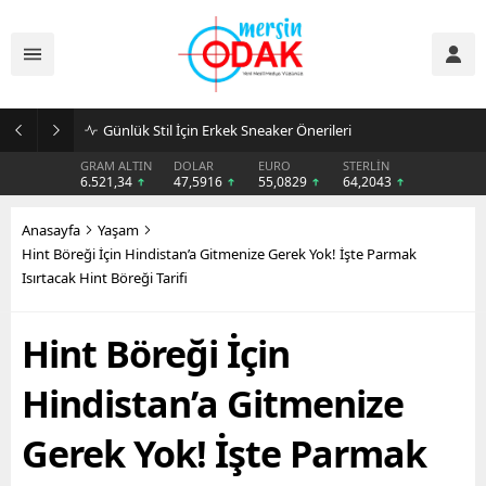
Günlük Stil İçin Erkek Sneaker Önerileri
GRAM ALTIN
DOLAR
EURO
STERLİN
6.521,34
47,5916
55,0829
64,2043
Anasayfa
Yaşam
Hint Böreği İçin Hindistan’a Gitmenize Gerek Yok! İşte Parmak
Isırtacak Hint Böreği Tarifi
Hint Böreği İçin
Hindistan’a Gitmenize
Gerek Yok! İşte Parmak