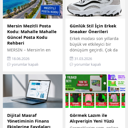
Mersin Mezitli Posta
Günlük Stil İçin Erkek
Kodu: Mahalle Mahalle
Sneaker Önerileri
Güncel Posta Kodu
Erkek modası son yıllarda
Rehberi
büyük ve etkileyici bir
MERSİN – Mersin’in en
dönüşüm geçirdi. Çok da
hızlı gelişen ilçelerinden
uzak olmayan bir
18.06.2026
31.03.2026
biri olan Mezitli, artan
geçmişte sadece spor
yorumlar kapalı
yorumlar kapalı
nüfusu ve büyüyen
salonlarında,
yerleşim alanlarıyla dikkat
antrenmanlarda veya
çekiyor. Resmi işlemlerden
yoğun fiziksel aktivitelerde
kargo gönderilerine, e-
tercih edilen ayakkabılar,
ticaretten adres
günümüzde günlük
kayıtlarına kadar birçok
giyimin ve modern tarzın
alanda doğru posta
tam merkezine yerleşti. Bu
kodunun kullanılması
evrim, konfor ve estetiğin
büyük önem taşıyor.
mükemmel birleşimini
Dijital Masraf
Görmek Lazım ile
Vatandaşlar tarafından
arayan erkeklerin değişen
Yönetiminin Finans
Alışverişin Yeni Yüzü
sıkça araştırılan “Mersin
talepleri doğrultusunda
Ekiplerine Faydaları
Gormeklazim.com, online