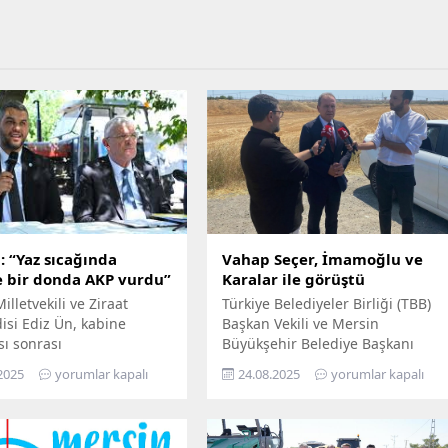
: “Yaz sıcağında
Vahap Seçer, İmamoğlu ve
e bir donda AKP vurdu”
Karalar ile görüştü
illetvekili ve Ziraat
Türkiye Belediyeler Birliği (TBB)
si Ediz Ün, kabine
Başkan Vekili ve Mersin
sı sonrası
Büyükşehir Belediye Başkanı
aşkanı Erdoğan’ın
Vahap Seçer, Silivri Cezaevi’ndeki
2025
yorumlar kapalı
24.08.2025
yorumlar kapalı
ğı zirai don ödemelerini
tutuklu belediye başkanlarını
lerle eleştirdi. Ün, “Yaz
ziyaret etti. Başkan Seçer
a çiftçiye bir donda AKP
Silivri’de; Cumhuriyet Halk
dedi. Ün, 21 Nisan’da 65
Partisi’nin (CHP) Cumhurbaşkanı