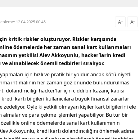
A
+
A
-
enleme: 12.04.2025 00:45
için kritik riskler oluşturuyor. Riskler karşısında
e online ödemelerde her zaman sanal kart kullanmaları
rmasının yetkilisi Alev Akkoyunlu, hacker’larin kredi
u ve alınabilecek önemli tedbirleri sıralıyor.
 yapmaları için hızlı ve pratik bir yoldur ancak kötü niyetli
 çalınma ihtimalinin her zaman göz önünde bulundurulması
ı dolandırıcılığı hacker’lar için ciddi bir kazanç kapısı
kredi kartı bilgileri kullanıcılara büyük finansal zararlar
de zedeliyor. Öyle ki yetkili olmayan kişiler kart bilgilerini ele
n almalar ve para çekme işlemleri yapabiliyor. Bu tür bir
e özellikle online ödemelerde sanal kart kullanımının
v Akkoyunlu, kredi kartı dolandırıcılığını önlemek adına