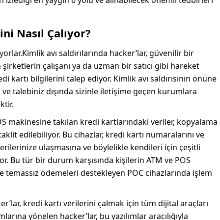
in izlediği en yaygın 6 yolu ve alınabilecek önemli tedbirleri
ini Nasıl Çalıyor?
orlar.Kimlik avı saldırılarında hacker’lar, güvenilir bir
 şirketlerin çalışanı ya da uzman bir satıcı gibi hareket
di kartı bilgilerini talep ediyor. Kimlik avı saldırısının önüne
e talebiniz dışında sizinle iletişime geçen kurumlara
ktir.
 POS makinesine takılan kredi kartlarındaki veriler, kopyalama
aklit edilebiliyor. Bu cihazlar, kredi kartı numaralarını ve
rilerinize ulaşmasına ve böylelikle kendileri için çeşitli
or. Bu tür bir durum karşısında kişilerin ATM ve POS
kle temassız ödemeleri destekleyen POC cihazlarında işlem
r’lar, kredi kartı verilerini çalmak için tüm dijital araçları
ımlarına yönelen hacker’lar, bu yazılımlar aracılığıyla