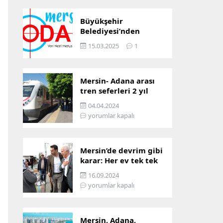
Büyükşehir
Belediyesi’nden
Mersin ve Adana arası
15.03.2025
1
ulaşım başladı
Mersin- Adana arası
tren seferleri 2 yıl
boyunca
04.04.2024
çalışmayacak
yorumlar kapalı
Mersin’de devrim gibi
karar: Her ev tek tek
incelenecek!
16.09.2024
yorumlar kapalı
Mersin, Adana,