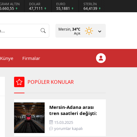
GRAM ALTIN
DOLAR
EURO
STERLİN
6.660,55
47,7111
55,1881
64,4139
Mersin,
34
°C
Açık
Künye
Firmalar
POPÜLER KONULAR
Mersin-Adana arası
tren saatleri değişti:
İşte yeni ulaşım listesi
15.03.2025
yorumlar kapalı