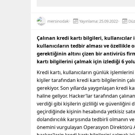
mersinodak
Yayınlama: 25.09.2022
Düz
Çalınan kredi kartı bilgileri, kullanıcılar 
kullanıcıların tedbir alması ve özellikl
gerektiğinin altını çizen bir antivirüs fi
kartı bilgilerini çalmak için izlediği 6 yol
Kredi kartı, kullanıcıların günlük işlemlerini
kişiler tarafından kredi kartı bilgilerinin
gerekiyor. Son yıllarda yaygınlaşan kredi kart
haline geliyor. Hacker’lar tarafından çalınan 
verdiği gibi kişilerin gizliliği ve güvenliğini 
geçirdiğinde kişinin hesabında yetkisiz satı
dolandırıcılık karşısında tedbirli olmanın v
önemini vurgulayan Operasyon Direktörü Ale