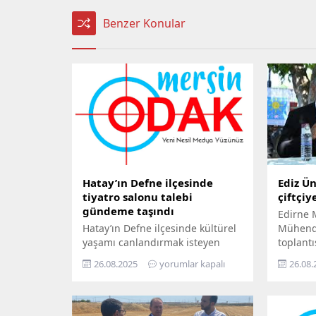
Benzer Konular
Hatay’ın Defne ilçesinde
Ediz Ün
tiyatro salonu talebi
çiftçiy
gündeme taşındı
Edirne M
Hatay’ın Defne ilçesinde kültürel
Mühendi
yaşamı canlandırmak isteyen
toplantı
sanatçılar, ilçeye bir tiyatro
Cumhurb
26.08.2025
yorumlar kapalı
26.08.
salonu kurulması çağrısında
açıkladı
bulundu. 2005 yılından bu yana
sert söz
sahnelerde eserler sergileyen
sıcağınd
Epik Sanat Tiyatrosu, 6 Şubat
vurdu” 