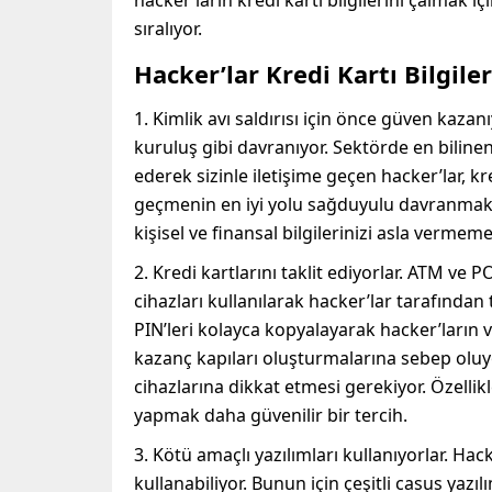
hacker’larin kredi kartı bilgilerini çalmak iç
sıralıyor.
Hacker’lar Kredi Kartı Bilgiler
1. Kimlik avı saldırısı için önce güven kazanıy
kuruluş gibi davranıyor. Sektörde en bilinen
ederek sizinle iletişime geçen hacker’lar, kre
geçmenin en iyi yolu sağduyulu davranmak v
kişisel ve finansal bilgilerinizi asla vermeme
2. Kredi kartlarını taklit ediyorlar. ATM ve
cihazları kullanılarak hacker’lar tarafından t
PIN’leri kolayca kopyalayarak hacker’ların ve
kazanç kapıları oluşturmalarına sebep oluy
cihazlarına dikkat etmesi gerekiyor. Özelli
yapmak daha güvenilir bir tercih.
3. Kötü amaçlı yazılımları kullanıyorlar. Hacke
kullanabiliyor. Bunun için çeşitli casus yazıl