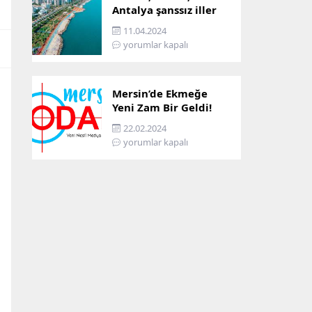
Antalya şanssız iller
arasına girdi: İşte
11.04.2024
sebebi…
yorumlar kapalı
Mersin’de Ekmeğe
Yeni Zam Bir Geldi!
İşte Mersin’in Zamlı
22.02.2024
Ekmek Fiyatı!
yorumlar kapalı