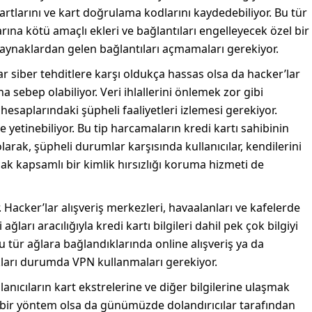
 kartlarını ve kart doğrulama kodlarını kaydedebiliyor. Bu tür
arına kötü amaçlı ekleri ve bağlantıları engelleyecek özel bir
aynaklardan gelen bağlantıları açmamaları gerekiyor.
r siber tehditlere karşı oldukça hassas olsa da hacker’lar
ına sebep olabiliyor. Veri ihlallerini önlemek zor gibi
esaplarındaki şüpheli faaliyetleri izlemesi gerekiyor.
 yetinebiliyor. Bu tip harcamaların kredi kartı sahibinin
larak, şüpheli durumlar karşısında kullanıcılar, kendilerini
ak kapsamlı bir kimlik hırsızlığı koruma hizmeti de
r. Hacker’lar alışveriş merkezleri, havaalanları ve kafelerde
ları aracılığıyla kredi kartı bilgileri dahil pek çok bilgiyi
bu tür ağlara bağlandıklarında online alışveriş ya da
kları durumda VPN kullanmaları gerekiyor.
ullanıcıların kart ekstrelerine ve diğer bilgilerine ulaşmak
ski bir yöntem olsa da günümüzde dolandırıcılar tarafından