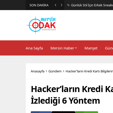
SON DAKİKA
Günlük Stil İçin Erkek Sneak
Ana Sayfa
Mersin Haber
Manşet
Gün
Anasayfa
Gündem
Hacker’ların Kredi Kartı Bilgiler
Hacker’ların Kredi Ka
İzlediği 6 Yöntem