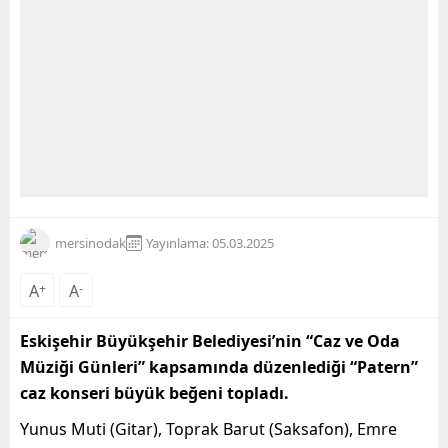
mersinodak
Yayınlama: 05.03.2025
A
+
A
-
Eskişehir Büyükşehir Belediyesi’nin “Caz ve Oda
Müziği Günleri” kapsamında düzenlediği “Patern”
caz konseri büyük beğeni topladı.
Yunus Muti (Gitar), Toprak Barut (Saksafon), Emre