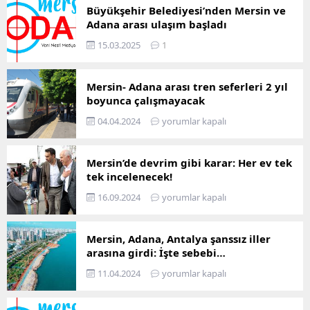
alabilmesine destek
yapının...
Büyükşehir Belediyesi’nden Mersin ve
olmayı hedefleyen
Adana arası ulaşım başladı
Büyükşehir...
15.03.2025
1
Mersin- Adana arası tren seferleri 2 yıl
boyunca çalışmayacak
04.04.2024
yorumlar kapalı
Mersin’de devrim gibi karar: Her ev tek
tek incelenecek!
16.09.2024
yorumlar kapalı
Mersin, Adana, Antalya şanssız iller
arasına girdi: İşte sebebi…
11.04.2024
yorumlar kapalı