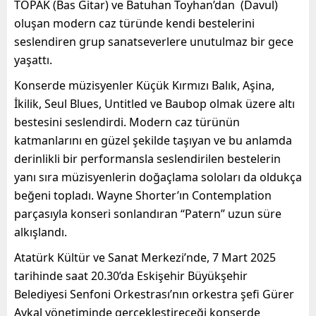
TOPAK (Bas Gitar) ve Batuhan Toyhan’dan (Davul)
oluşan modern caz türünde kendi bestelerini
seslendiren grup sanatseverlere unutulmaz bir gece
yaşattı.
Konserde müzisyenler Küçük Kırmızı Balık, Aşina,
İkilik, Seul Blues, Untitled ve Baubop olmak üzere altı
bestesini seslendirdi. Modern caz türünün
katmanlarını en güzel şekilde taşıyan ve bu anlamda
derinlikli bir performansla seslendirilen bestelerin
yanı sıra müzisyenlerin doğaçlama soloları da oldukça
beğeni topladı. Wayne Shorter’ın Contemplation
parçasıyla konseri sonlandıran “Patern” uzun süre
alkışlandı.
Atatürk Kültür ve Sanat Merkezi’nde, 7 Mart 2025
tarihinde saat 20.30’da Eskişehir Büyükşehir
Belediyesi Senfoni Orkestrası’nın orkestra şefi Gürer
Aykal yönetiminde gerçekleştireceği konserde