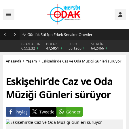
Günlük Stil İçin Erkek Sneaker Önerileri
GRAM ALTIN
DOLAR
EURO
STERLİN
6.552,32
47,5851
55,1265
64,2466
Anasayfa
Yaşam
Eskişehir’de Caz ve Oda Müziği Günleri sürüyor
Eskişehir’de Caz ve Oda
Müziği Günleri sürüyor
Paylaş
Tweetle
Gönder