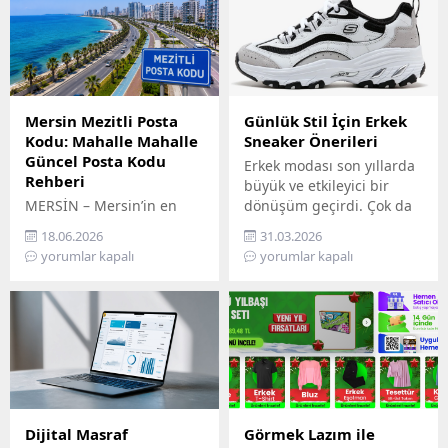
Mersin Mezitli Posta
Günlük Stil İçin Erkek
Kodu: Mahalle Mahalle
Sneaker Önerileri
Güncel Posta Kodu
Erkek modası son yıllarda
Rehberi
büyük ve etkileyici bir
MERSİN – Mersin’in en
dönüşüm geçirdi. Çok da
hızlı gelişen ilçelerinden
uzak olmayan bir
18.06.2026
31.03.2026
biri olan Mezitli, artan
geçmişte sadece spor
yorumlar kapalı
yorumlar kapalı
nüfusu ve büyüyen
salonlarında,
yerleşim alanlarıyla dikkat
antrenmanlarda veya
çekiyor. Resmi işlemlerden
yoğun fiziksel aktivitelerde
kargo gönderilerine, e-
tercih edilen ayakkabılar,
ticaretten adres
günümüzde günlük
kayıtlarına kadar birçok
giyimin ve modern tarzın
alanda doğru posta
tam merkezine yerleşti. Bu
kodunun kullanılması
evrim, konfor ve estetiğin
büyük önem taşıyor.
mükemmel birleşimini
Dijital Masraf
Görmek Lazım ile
Vatandaşlar tarafından
arayan erkeklerin değişen