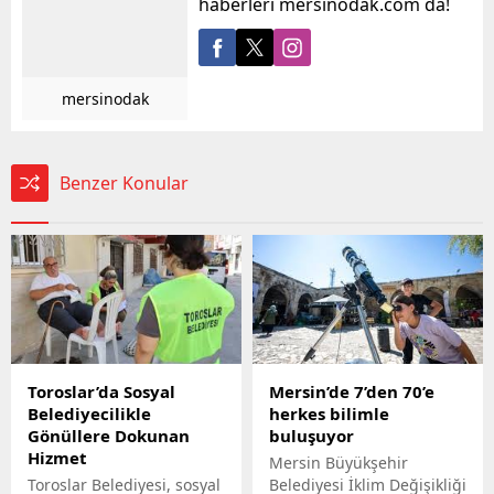
haberleri mersinodak.com da!
mersinodak
Benzer Konular
Toroslar’da Sosyal
Mersin’de 7’den 70’e
Belediyecilikle
herkes bilimle
Gönüllere Dokunan
buluşuyor
Hizmet
Mersin Büyükşehir
Toroslar Belediyesi, sosyal
Belediyesi İklim Değişikliği