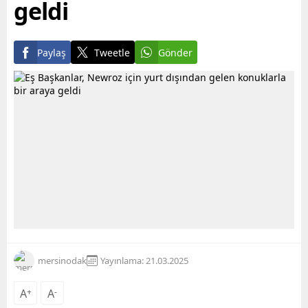
geldi
Paylaş
Tweetle
Gönder
mersinodak
Yayınlama: 21.03.2025
A
+
A
-