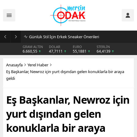
Günlük Stil İçin Erkek Sneaker Önerileri
GRAM ALTIN
DOLAR
EURO
STERLİN
6.660,55
47,7111
55,1881
64,4139
Anasayfa
Yerel Haber
Eş Başkanlar, Newroz için yurt dışından gelen konuklarla bir araya
geldi
Eş Başkanlar, Newroz için
yurt dışından gelen
konuklarla bir araya