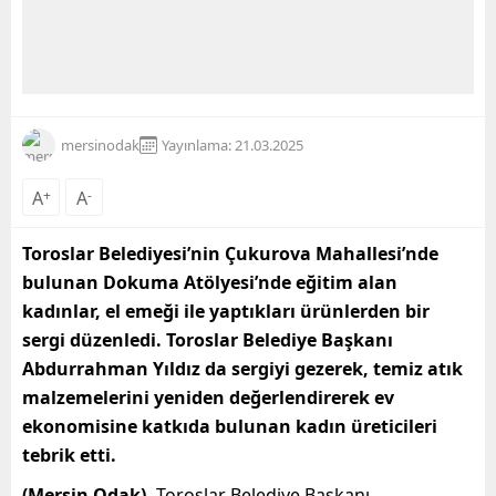
mersinodak
Yayınlama: 21.03.2025
A
+
A
-
Toroslar Belediyesi’nin Çukurova Mahallesi’nde
bulunan Dokuma Atölyesi’nde eğitim alan
kadınlar, el emeği ile yaptıkları ürünlerden bir
sergi düzenledi. Toroslar Belediye Başkanı
Abdurrahman Yıldız da sergiyi gezerek, temiz atık
malzemelerini yeniden değerlendirerek ev
ekonomisine katkıda bulunan kadın üreticileri
tebrik etti.
(Mersin Odak)-
Toroslar Belediye Başkanı