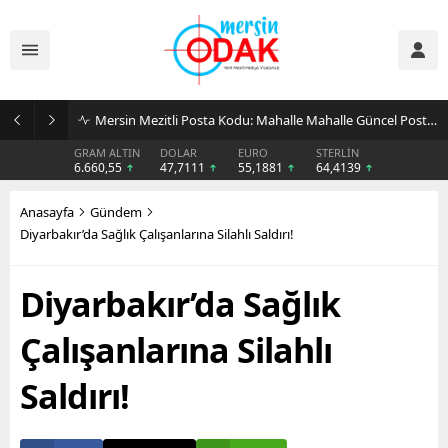
Günlük Stil İçin Erkek Sneaker Önerileri
GRAM ALTIN
DOLAR
EURO
STERLİN
6.660,55
47,7111
55,1881
64,4139
Anasayfa
Gündem
Diyarbakır’da Sağlık Çalışanlarına Silahlı Saldırı!
Diyarbakır’da Sağlık
Çalışanlarına Silahlı
Saldırı!