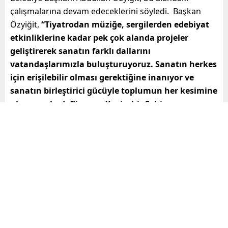
çalışmalarına devam edeceklerini söyledi. Başkan
Özyiğit,
“Tiyatrodan müziğe, sergilerden edebiyat
etkinliklerine kadar pek çok alanda projeler
geliştirerek sanatın farklı dallarını
vatandaşlarımızla buluşturuyoruz. Sanatın herkes
için erişilebilir olması gerektiğine inanıyor ve
sanatın birleştirici gücüyle toplumun her kesimine
ulaşmayı hedefliyoruz. Yenişehir Şehir
Tiyatromuzu başarılı performanslarından dolayı
tebrik ediyorum.”
ifadelerini kullandı.
Mersin haberleri, özel gündem
ve güncel gelişmeler, Mersine
dair haberler, son dakika
haberleri mersinodak.com da!