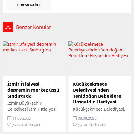
mersinodak
Benzer Konular
İzmir İtfaiyesi
Küçükçekmece
depremin merkez üssü
Belediyesi’nden
Sındırgı’da
Yenidoğan Bebeklere
Hoşgeldin Hediyesi
İzmir Büyükşehir
Belediyesi İzmir İtfaiyesi,
Küçükçekmece Belediyesi,
merkez üssü Balıkesir’in
‘Yenidoğan Bebek Seti’ ile
11.08.2025
08.08.2025
Sındırgı ilçesinde olan 6.1
bebek sahibi olan ailelerin
yorumlar kapalı
yorumlar kapalı
büyüklüğündeki depremin
yüzünü güldürüyor. Bu
ardından destek amacıyla
kapsamda şubat ayından