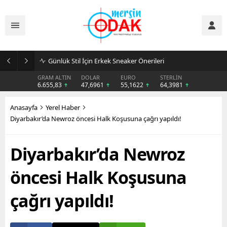
Günlük Stil İçin Erkek Sneaker Önerileri
GRAM ALTIN
DOLAR
EURO
STERLİN
6.655,83
47,6961
55,1622
64,3981
Anasayfa
Yerel Haber
Diyarbakır’da Newroz öncesi Halk Koşusuna çağrı yapıldı!
Diyarbakır’da Newroz
öncesi Halk Koşusuna
çağrı yapıldı!