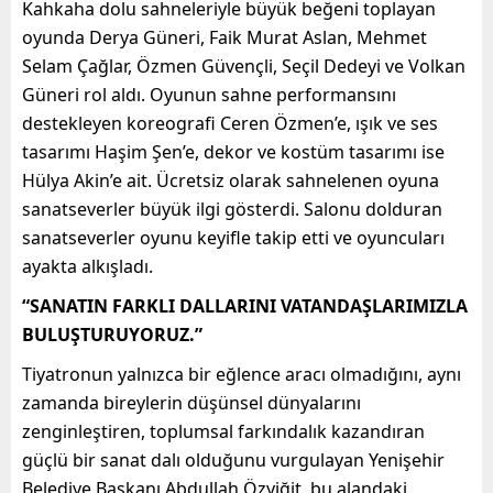
Kahkaha dolu sahneleriyle büyük beğeni toplayan
oyunda Derya Güneri, Faik Murat Aslan, Mehmet
Selam Çağlar, Özmen Güvençli, Seçil Dedeyi ve Volkan
Güneri rol aldı. Oyunun sahne performansını
destekleyen koreografi Ceren Özmen’e, ışık ve ses
tasarımı Haşim Şen’e, dekor ve kostüm tasarımı ise
Hülya Akin’e ait. Ücretsiz olarak sahnelenen oyuna
sanatseverler büyük ilgi gösterdi. Salonu dolduran
sanatseverler oyunu keyifle takip etti ve oyuncuları
ayakta alkışladı.
“SANATIN FARKLI DALLARINI VATANDAŞLARIMIZLA
BULUŞTURUYORUZ.”
Tiyatronun yalnızca bir eğlence aracı olmadığını, aynı
zamanda bireylerin düşünsel dünyalarını
zenginleştiren, toplumsal farkındalık kazandıran
güçlü bir sanat dalı olduğunu vurgulayan Yenişehir
Belediye Başkanı Abdullah Özyiğit, bu alandaki