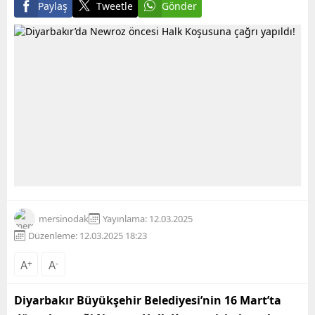
Paylaş
Tweetle
Gönder
mersinodak
Yayınlama: 12.03.2025
Düzenleme: 12.03.2025 18:23
A
+
A
-
Diyarbakır Büyükşehir Belediyesi’nin 16 Mart’ta