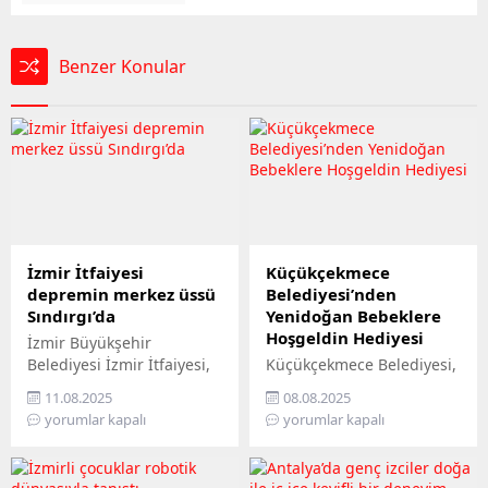
Benzer Konular
İzmir İtfaiyesi
Küçükçekmece
depremin merkez üssü
Belediyesi’nden
Sındırgı’da
Yenidoğan Bebeklere
Hoşgeldin Hediyesi
İzmir Büyükşehir
Belediyesi İzmir İtfaiyesi,
Küçükçekmece Belediyesi,
merkez üssü Balıkesir’in
‘Yenidoğan Bebek Seti’ ile
11.08.2025
08.08.2025
Sındırgı ilçesinde olan 6.1
bebek sahibi olan ailelerin
yorumlar kapalı
yorumlar kapalı
büyüklüğündeki depremin
yüzünü güldürüyor. Bu
ardından destek amacıyla
kapsamda şubat ayından
bölgeye kurtarma aracı ve
bu yana başvuruda