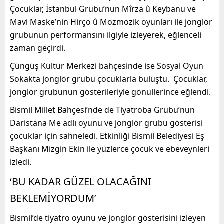
Çocuklar, İstanbul Grubu’nun Mîrza û Keybanu ve
Mavi Maske’nin Hirço û Mozmozik oyunları ile jonglör
grubunun performansını ilgiyle izleyerek, eğlenceli
zaman geçirdi.
Çüngüş Kültür Merkezi bahçesinde ise Sosyal Oyun
Sokakta jonglör grubu çocuklarla buluştu. Çocuklar,
jonglör grubunun gösterileriyle gönüllerince eğlendi.
Bismil Millet Bahçesi’nde de Tiyatroba Grubu’nun
Daristana Me adlı oyunu ve jonglör grubu gösterisi
çocuklar için sahneledi. Etkinliği Bismil Belediyesi Eş
Başkanı Mizgin Ekin ile yüzlerce çocuk ve ebeveynleri
izledi.
‘BU KADAR GÜZEL OLACAĞINI
BEKLEMİYORDUM’
Bismil’de tiyatro oyunu ve jonglör gösterisini izleyen