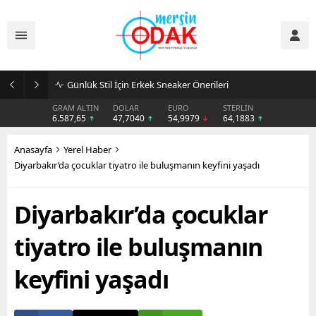
Günlük Stil İçin Erkek Sneaker Önerileri
GRAM ALTIN
DOLAR
EURO
STERLİN
6.587,65
47,7040
54,9979
64,1883
Anasayfa
Yerel Haber
Diyarbakır’da çocuklar tiyatro ile buluşmanın keyfini yaşadı
Diyarbakır’da çocuklar
tiyatro ile buluşmanın
keyfini yaşadı