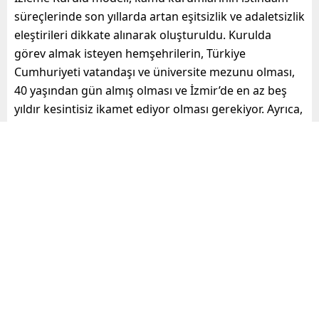
süreçlerinde son yıllarda artan eşitsizlik ve adaletsizlik
eleştirileri dikkate alınarak oluşturuldu. Kurulda
görev almak isteyen hemşehrilerin, Türkiye
Cumhuriyeti vatandaşı ve üniversite mezunu olması,
40 yaşından gün almış olması ve İzmir’de en az beş
yıldır kesintisiz ikamet ediyor olması gerekiyor. Ayrıca,
yüz kızartıcı suçlardan hüküm giymemiş olmaları (affa
uğramış olsa bile) şart koşuluyor. Adaylarda aranan
öncelikli nitelikler arasında; kamuda en az 10 yıl görev
yapmış olmak, kamu kurumlarından emekli olmak ya
da en az beş yıl yöneticilik deneyimine sahip olmak
bulunuyor. Ayrıca özel sektörde ve meslek
gruplarında veya insan kaynakları yönetimi
konusunda belgeye dayalı şekilde en az 10 yıl
deneyime sahip olmak ya da tıp, hukuk, eğitim,
mühendislik gibi temel alanlarda eğitim almış ve
görev yapmış olmak da tercih nedeni olarak öne