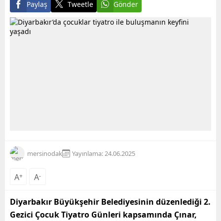
Paylaş
Tweetle
Gönder
mersinodak
Yayınlama: 24.06.2025
A
+
A
-
Diyarbakır Büyükşehir Belediyesinin düzenlediği 2.
Gezici Çocuk Tiyatro Günleri kapsamında Çınar,