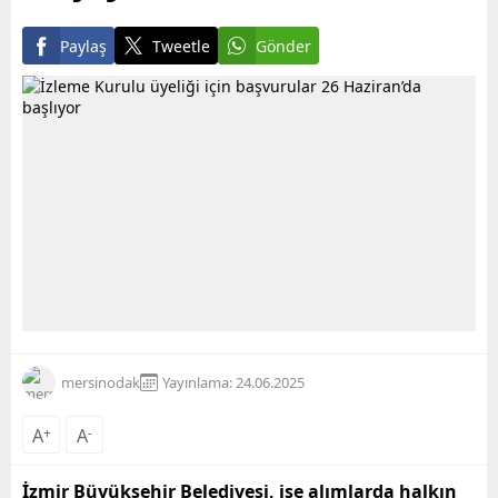
Paylaş
Tweetle
Gönder
mersinodak
Yayınlama: 24.06.2025
A
+
A
-
İzmir Büyükşehir Belediyesi, işe alımlarda halkın