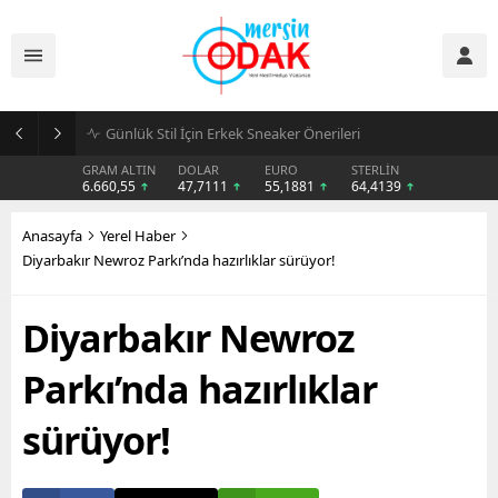
Günlük Stil İçin Erkek Sneaker Önerileri
GRAM ALTIN
DOLAR
EURO
STERLİN
6.660,55
47,7111
55,1881
64,4139
Anasayfa
Yerel Haber
Diyarbakır Newroz Parkı’nda hazırlıklar sürüyor!
Diyarbakır Newroz
Parkı’nda hazırlıklar
sürüyor!