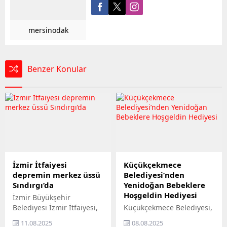
mersinodak
Benzer Konular
İzmir İtfaiyesi
Küçükçekmece
depremin merkez üssü
Belediyesi’nden
Sındırgı’da
Yenidoğan Bebeklere
Hoşgeldin Hediyesi
İzmir Büyükşehir
Belediyesi İzmir İtfaiyesi,
Küçükçekmece Belediyesi,
merkez üssü Balıkesir’in
‘Yenidoğan Bebek Seti’ ile
11.08.2025
08.08.2025