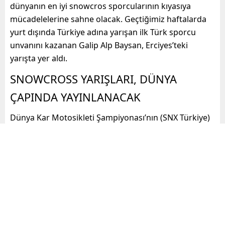
dünyanın en iyi snowcros sporcularının kıyasıya
mücadelelerine sahne olacak. Geçtiğimiz haftalarda
yurt dışında Türkiye adına yarışan ilk Türk sporcu
unvanını kazanan Galip Alp Baysan, Erciyes’teki
yarışta yer aldı.
SNOWCROSS YARIŞLARI, DÜNYA
ÇAPINDA YAYINLANACAK
Dünya Kar Motosikleti Şampiyonası’nın (SNX Türkiye)
bu yıl TV yayınlarıyla 86 ülkeye ulaşması amaçlanıyor.
Organizasyon ülkemizde ise TRT Spor, D-Smart Spor
ve Sportstv’den canlı yayınlanacak.
SNX TÜRKİYE PROGRAMI
15 Mart 2025 Cumartesi (bugün):