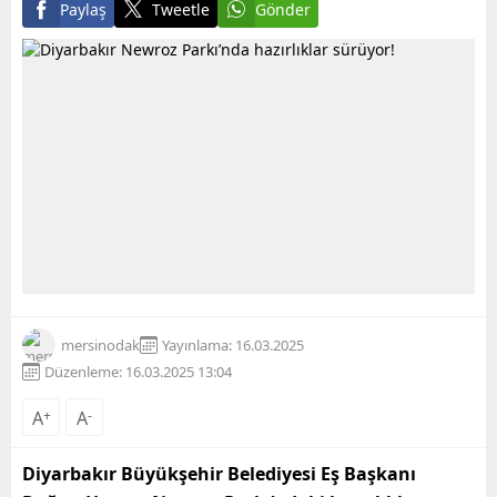
Paylaş
Tweetle
Gönder
mersinodak
Yayınlama: 16.03.2025
Düzenleme: 16.03.2025 13:04
A
+
A
-
Diyarbakır Büyükşehir Belediyesi Eş Başkanı