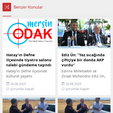
Benzer Konular
Hatay’ın Defne
Ediz Ün: “Yaz sıcağında
ilçesinde tiyatro salonu
çiftçiye bir donda AKP
talebi gündeme taşındı
vurdu”
Hatay’ın Defne ilçesinde
Edirne Milletvekili ve
kültürel yaşamı
Ziraat Mühendisi Ediz Ün,
canlandırmak isteyen
kabine toplantısı sonrası
26.08.2025
26.08.2025
sanatçılar, ilçeye bir
Cumhurbaşkanı
yorumlar kapalı
yorumlar kapalı
tiyatro salonu kurulması
Erdoğan’ın açıkladığı zirai
çağrısında bulundu. 2005
don ödemelerini sert
yılından bu yana
sözlerle eleştirdi. Ün, “Yaz
sahnelerde eserler
sıcağında çiftçiye bir
sergileyen Epik Sanat
donda AKP vurdu” dedi.