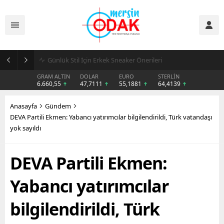
Günlük Stil İçin Erkek Sneaker Önerileri
GRAM ALTIN
DOLAR
EURO
STERLİN
6.660,55
47,7111
55,1881
64,4139
Anasayfa
Gündem
DEVA Partili Ekmen: Yabancı yatırımcılar bilgilendirildi, Türk vatandaşı
yok sayıldı
DEVA Partili Ekmen:
Yabancı yatırımcılar
bilgilendirildi, Türk