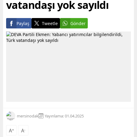
vatandaşı yok sayıldı
Paylaş
Tweetle
Gönder
mersinodak
Yayınlama: 01.04.2025
A
+
A
-