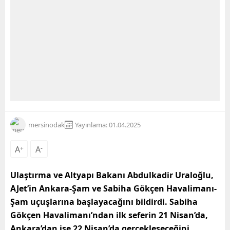
mersinodak
Yayınlama: 01.04.2025
A
+
A
-
Ulaştırma ve Altyapı Bakanı Abdulkadir Uraloğlu,
AJet’in Ankara-Şam ve Sabiha Gökçen Havalimanı-
Şam uçuşlarına başlayacağını bildirdi. Sabiha
Gökçen Havalimanı’ndan ilk seferin 21 Nisan’da,
Ankara’dan ise 22 Nisan’da gerçekleşeceğini