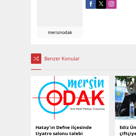
mersinodak
Benzer Konular
Hatay’ın Defne ilçesinde
Ediz Ün
tiyatro salonu talebi
çiftçiy