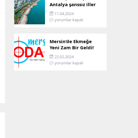
Antalya şanssız iller
arasına girdi: İşte
11.04.2024
sebebi…
yorumlar kapalı
Mersin’de Ekmeğe
Yeni Zam Bir Geldi!
İşte Mersin’in Zamlı
22.02.2024
Ekmek Fiyatı!
yorumlar kapalı