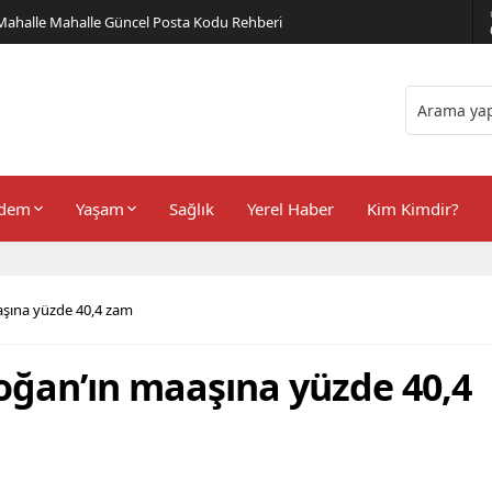
er Önerileri
dem
Yaşam
Sağlık
Yerel Haber
Kim Kimdir?
şına yüzde 40,4 zam
ğan’ın maaşına yüzde 40,4