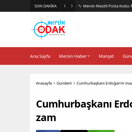
SON DAKİKA
Günlük Stil İçin Erkek Sneak
Ana Sayfa
Mersin Haber
Manşet
Gün
Anasayfa
Gündem
Cumhurbaşkanı Erdoğan’ın maa
Cumhurbaşkanı Erdo
zam