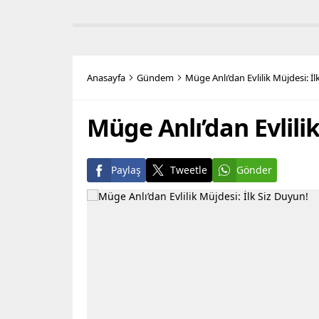
Ziyarette, Başkan Seçer’e
kamuoyu
Cumhuriyet Halk Partisi (CHP) PM
Teknoloj
Üyesi Engin Özkoç da eşlik etti.
(BTK), s
Başkan Seçer: “Halk iradesinin
Teknoloj
gasp edildiği günlerden
(BTK), 
Anasayfa
Gündem
Müge Anlı’dan Evlilik Müjdesi: İl
geçiyoruz” Ziyaretin ardından
ilişkin 
açıklamalarda bulunan Başkan
tarafın
Seçer,...
ifadelere
Müge Anlı’dan Evlilik
Paylaş
Tweetle
Gönder