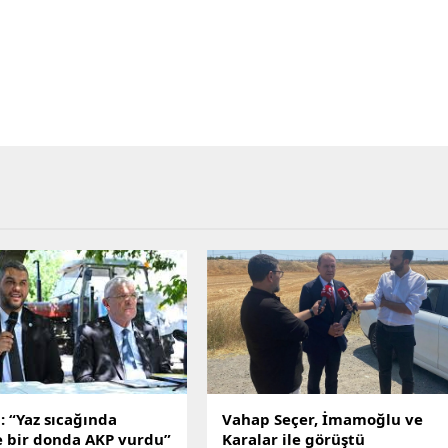
: “Yaz sıcağında
Vahap Seçer, İmamoğlu ve
e bir donda AKP vurdu”
Karalar ile görüştü