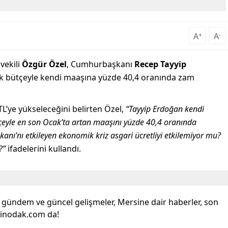
A
+
A
-
vekili
Özgür Özel
, Cumhurbaşkanı
Recep Tayyip
ek bütçeyle kendi maaşına yüzde 40,4 oranında zam
L’ye yükseleceğini belirten Özel,
“Tayyip Erdoğan kendi
çeyle en son Ocak’ta artan maaşını yüzde 40,4 oranında
anı’nı etkileyen ekonomik kriz asgari ücretliyi etkilemiyor mu?
?”
ifadelerini kullandı.
l gündem ve güncel gelişmeler, Mersine dair haberler, son
sinodak.com da!