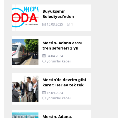
Büyükşehir
Belediyesi’nden
Mersin ve Adana arası
15.03.2025
1
ulaşım başladı
Mersin- Adana arası
tren seferleri 2 yıl
boyunca
04.04.2024
çalışmayacak
yorumlar kapalı
Mersin’de devrim gibi
karar: Her ev tek tek
incelenecek!
16.09.2024
yorumlar kapalı
Mersin, Adana,