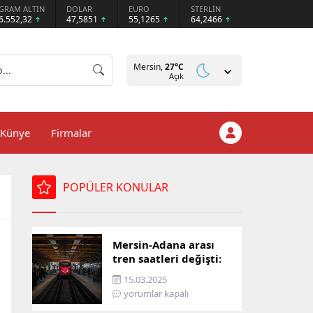
GRAM ALTIN
DOLAR
EURO
STERLİN
6.552,32
47,5851
55,1265
64,2466
Mersin,
27
°C
Açık
Künye
Firmalar
POPÜLER KONULAR
Mersin-Adana arası
tren saatleri değişti:
İşte yeni ulaşım listesi
15.03.2025
yorumlar kapalı