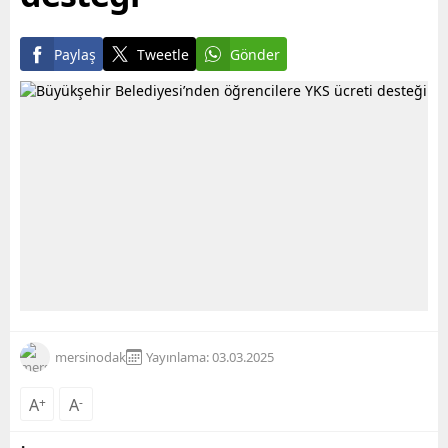
Paylaş
Tweetle
Gönder
mersinodak
Yayınlama: 03.03.2025
A
+
A
-