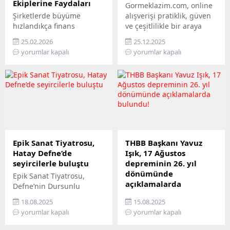
Ekiplerine Faydaları
Gormeklazim.com, online
Mezitli posta kodu”
şekillendi. Artık...
Şirketlerde büyüme
alışverişi pratiklik, güven
konusu için güncel
hızlandıkça finans
ve çeşitlilikle bir araya
bilgileri derledik. Akdeniz
ekiplerinin üzerindeki
getiren modern bir e-
kıyısında...
25.02.2026
25.12.2025
operasyonel yük de aynı
ticaret platformudur.
yorumlar kapalı
yorumlar kapalı
oranda artar. Özellikle
Görmek Lazım markası
masraf süreçleri; fiş
altında hizmet veren site;
toplama, belge kontrolü,
moda, ev & yaşam, kişisel
onay takibi,
bakım ve farklı ihtiyaçlara
muhasebeleştirme ve
yönelik ürün gruplarını
raporlama gibi birçok
tek merkezde buluşturur.
adımı içerdiği için zaman
Kullanıcı dostu altyapısı
kaybına en açık
sayesinde aranan ürüne
alanlardan biridir.
hızlı erişim sunan
Epik Sanat Tiyatrosu,
THBB Başkanı Yavuz
Geleneksel yöntemlerle
Gormeklazim.com, güvenli
Hatay Defne’de
Işık, 17 Ağustos
yürütülen masraf
ödeme seçenekleri,
seyircilerle buluştu
depreminin 26. yıl
yönetimi, finans ekiplerini
ücretsiz...
dönümünde
Epik Sanat Tiyatrosu,
stratejik işlerden
açıklamalarda
Defne’nin Dursunlu
uzaklaştırabilir ve
bulundu!
Mahallesi’nde seyircilerle
ekiplerin büyük bölümünü
18.08.2025
15.08.2025
buluştu. Toplumcu şair
17 Ağustos 1999 Marmara
manuel...
yorumlar kapalı
yorumlar kapalı
Nazım Hikmet’in
Depremi’nin 26. yıl
dizelerinden yola çıkarak
dönümünde açıklamada