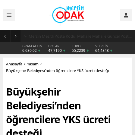
Günlük Stil İçin Erkek Sneaker Önerileri
GRAM ALTIN
DOLAR
EURO
STERLİN
6.680,02
47,7190
55,2239
64,4848
Anasayfa
Yaşam
Büyükşehir Belediyesi’nden öğrencilere YKS ücreti desteği
Büyükşehir
Belediyesi’nden
öğrencilere YKS ücreti
desteği