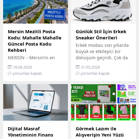
Mersin Mezitli Posta
Günlük Stil İçin Erkek
Kodu: Mahalle Mahalle
Sneaker Önerileri
Güncel Posta Kodu
Erkek modası son yıllarda
Rehberi
büyük ve etkileyici bir
MERSİN – Mersin’in en
dönüşüm geçirdi. Çok da
hızlı gelişen ilçelerinden
uzak olmayan bir
18.06.2026
31.03.2026
biri olan Mezitli, artan
geçmişte sadece spor
yorumlar kapalı
yorumlar kapalı
nüfusu ve büyüyen
salonlarında,
yerleşim alanlarıyla dikkat
antrenmanlarda veya
çekiyor. Resmi işlemlerden
yoğun fiziksel aktivitelerde
kargo gönderilerine, e-
tercih edilen ayakkabılar,
ticaretten adres
günümüzde günlük
kayıtlarına kadar birçok
giyimin ve modern tarzın
alanda doğru posta
tam merkezine yerleşti. Bu
kodunun kullanılması
evrim, konfor ve estetiğin
büyük önem taşıyor.
mükemmel birleşimini
Dijital Masraf
Görmek Lazım ile
Vatandaşlar tarafından
arayan erkeklerin değişen
Yönetiminin Finans
Alışverişin Yeni Yüzü
sıkça araştırılan “Mersin
talepleri doğrultusunda