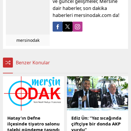
ve güncel gelişmeler, Mersine
dair haberler, son dakika
haberleri mersinodak.com da!
mersinodak
Benzer Konular
Hatay’ın Defne
Ediz Ün: “Yaz sıcağında
ilçesinde tiyatro salonu
çiftçiye bir donda AKP
talebi gündeme taşındı
vurdu”