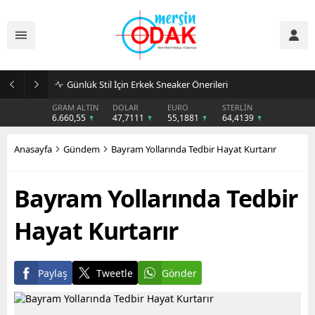
Günlük Stil İçin Erkek Sneaker Önerileri
GRAM ALTIN
DOLAR
EURO
STERLİN
6.660,55
47,7111
55,1881
64,4139
Anasayfa
Gündem
Bayram Yollarında Tedbir Hayat Kurtarır
Bayram Yollarında Tedbir
Hayat Kurtarır
Paylaş
Tweetle
Gönder