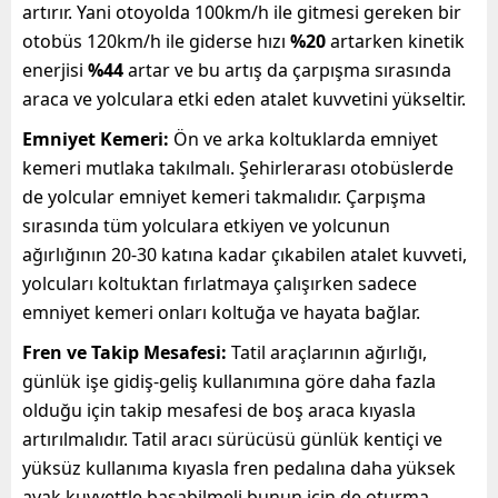
artırır. Yani otoyolda 100km/h ile gitmesi gereken bir
otobüs 120km/h ile giderse hızı
%20
artarken kinetik
enerjisi
%44
artar ve bu artış da çarpışma sırasında
araca ve yolculara etki eden atalet kuvvetini yükseltir.
Emniyet Kemeri:
Ön ve arka koltuklarda emniyet
kemeri mutlaka takılmalı. Şehirlerarası otobüslerde
de yolcular emniyet kemeri takmalıdır. Çarpışma
sırasında tüm yolculara etkiyen ve yolcunun
ağırlığının 20-30 katına kadar çıkabilen atalet kuvveti,
yolcuları koltuktan fırlatmaya çalışırken sadece
emniyet kemeri onları koltuğa ve hayata bağlar.
Fren ve Takip Mesafesi:
Tatil araçlarının ağırlığı,
günlük işe gidiş-geliş kullanımına göre daha fazla
olduğu için takip mesafesi de boş araca kıyasla
artırılmalıdır. Tatil aracı sürücüsü günlük kentiçi ve
yüksüz kullanıma kıyasla fren pedalına daha yüksek
ayak kuvvettle basabilmeli bunun için de oturma