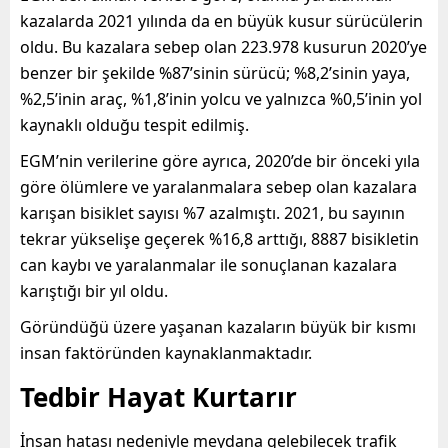
kazalarda 2021 yılında da en büyük kusur sürücülerin
oldu. Bu kazalara sebep olan 223.978 kusurun 2020’ye
benzer bir şekilde %87’sinin sürücü; %8,2’sinin yaya,
%2,5’inin araç, %1,8’inin yolcu ve yalnızca %0,5’inin yol
kaynaklı olduğu tespit edilmiş.
EGM’nin verilerine göre ayrıca, 2020’de bir önceki yıla
göre ölümlere ve yaralanmalara sebep olan kazalara
karışan bisiklet sayısı %7 azalmıştı. 2021, bu sayının
tekrar yükselişe geçerek %16,8 arttığı, 8887 bisikletin
can kaybı ve yaralanmalar ile sonuçlanan kazalara
karıştığı bir yıl oldu.
Göründüğü üzere yaşanan kazaların büyük bir kısmı
insan faktöründen kaynaklanmaktadır.
Tedbir Hayat Kurtarır
İnsan hatası nedeniyle meydana gelebilecek trafik