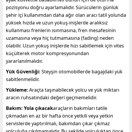
pozisyonu doğru ayarlamalıdır. Sürücülerin günlük
şehir içi kullanımdan daha ağır olan aracı tatil yolunda
yüksek hızda ve uzun yokuş-inişlerde aralıksız
kullanması frenlerin ısınmasına, fren mesafesinin
uzamasına veya hiç tutmamasına (fading) neden
olabilir. Uzun yokuş inişlerde hızı sabitlemek için vites
küçülterek motor kompresyonundan
yararlanılmalıdır.
Yük Güvenliği:
Steyşin otomobillerde bagajdaki yük
sabitlenmelidir.
Yükleme:
Araçta taşınabilecek yolcu ve yük miktarı
aracın ruhsatındaki değeri geçmemelidir.
Bakım: Yola çıkacak
araçların bakımları tatile
çıkmadan en az bir hafta önce yetkili veya yetkin
servislerde yaptırılmalı, bakımdan çıkar çıkmaz
yolculuğa çıkılmamalıdır. Bu şekilde yolculuktan önce