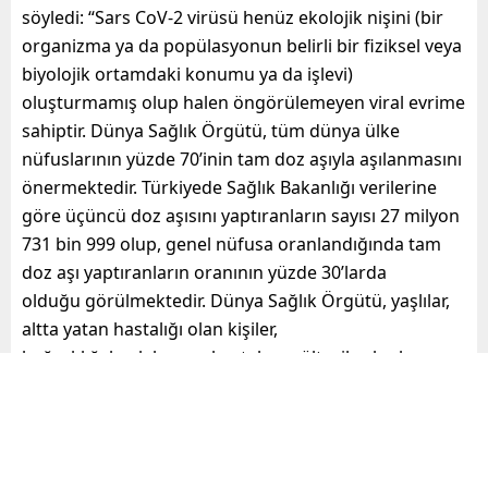
söyledi: “Sars CoV-2 virüsü henüz ekolojik nişini (bir
organizma ya da popülasyonun belirli bir fiziksel veya
biyolojik ortamdaki konumu ya da işlevi)
oluşturmamış olup halen öngörülemeyen viral evrime
sahiptir. Dünya Sağlık Örgütü, tüm dünya ülke
nüfuslarının yüzde 70’inin tam doz aşıyla aşılanmasını
önermektedir. Türkiyede Sağlık Bakanlığı verilerine
göre üçüncü doz aşısını yaptıranların sayısı 27 milyon
731 bin 999 olup, genel nüfusa oranlandığında tam
doz aşı yaptıranların oranının yüzde 30’larda
olduğu görülmektedir. Dünya Sağlık Örgütü, yaşlılar,
altta yatan hastalığı olan kişiler,
bağışıklığı baskılanmış hastalar, mülteciler, kırılgan
gruplar, sağlık çalışanları ve tedaviye erişimi güç olan
kişiler başta olmak üzere aşılamanın önemini
vurgulamaktadır.”
TESTLER, AŞILAR VE MASKEYE DEVAM