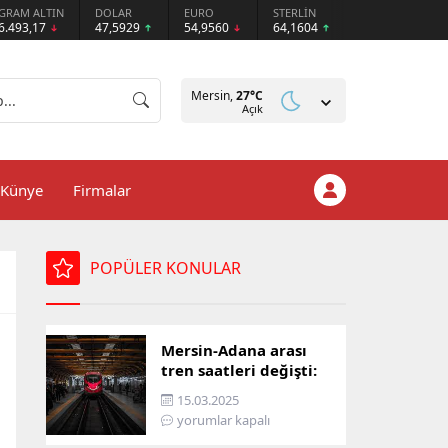
GRAM ALTIN
DOLAR
EURO
STERLİN
6.493,17
47,5929
54,9560
64,1604
Mersin,
27
°C
Açık
Künye
Firmalar
POPÜLER KONULAR
Mersin-Adana arası
tren saatleri değişti:
İşte yeni ulaşım listesi
15.03.2025
yorumlar kapalı