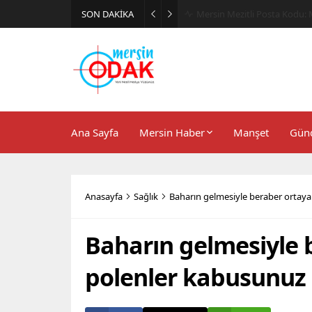
SON DAKİKA
Günlük Stil İçin Erkek Sneak
Ana Sayfa
Mersin Haber
Manşet
Gün
Anasayfa
Sağlık
Baharın gelmesiyle beraber ortaya
Baharın gelmesiyle 
polenler kabusunuz