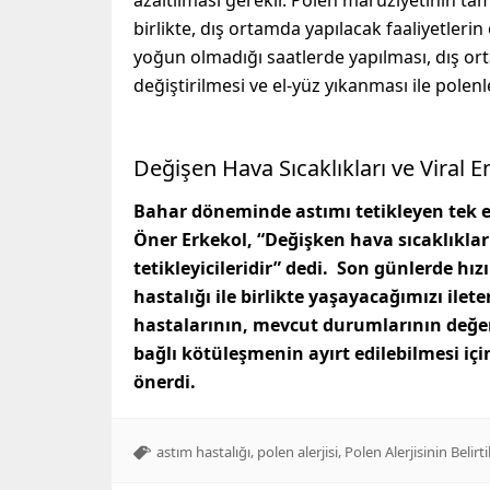
azaltılması gerekir. Polen maruziyetinin 
birlikte, dış ortamda yapılacak faaliyetlerin
yoğun olmadığı saatlerde yapılması, dış or
değiştirilmesi ve el-yüz yıkanması ile pole
Değişen Hava Sıcaklıkları ve Viral En
Bahar döneminde astımı tetikleyen tek et
Öner Erkekol, “Değişken hava sıcaklıklar
tetikleyicileridir” dedi. Son günlerde hı
hastalığı ile birlikte yaşayacağımızı ilet
hastalarının, mevcut durumlarının değerl
bağlı kötüleşmenin ayırt edilebilmesi iç
önerdi.
,
,
astım hastalığı
polen alerjisi
Polen Alerjisinin Belirti