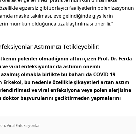
tam olarak engellenmesi pratikte mümkün olmamakla
 özellikle egzersiz gibi zorlayıcı faaliyetlerin polenizasyonun
tamda maske takılması, eve gelindiğinde giysilerin
nlerin mümkün olduğunca uzaklaştırılması önerilir.”
feksiyonlar Astımınızı Tetikleyebilir!
kenin polenler olmadığının altını çizen Prof. Dr. Ferda
ı ve viral enfeksiyonlar da astımın önemli
zı azalmış olmakla birlikte bu baharı da COVID 19
en Erkekol, bu nedenle özellikle şikayetleri artan astım
endirilmesi ve viral enfeksiyona veya polen alerjisine
in doktor başvurularını geciktirmeden yapmalarını
,
leri
Viral Enfeksiyonlar