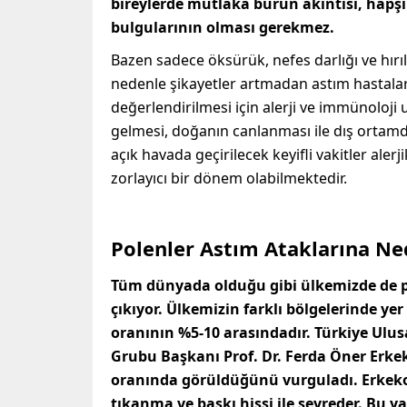
bireylerde mutlaka burun akıntısı, hapşır
bulgularının olması gerekmez.
Bazen sadece öksürük, nefes darlığı ve hırıl
nedenle şikayetler artmadan astım hastalarını
değerlendirilmesi için alerji ve immünoloji
gelmesi, doğanın canlanması ile dış ortam
açık havada geçirilecek keyifli vakitler alerjik
zorlayıcı bir dönem olabilmektedir.
Polenler Astım Ataklarına Ned
Tüm dünyada olduğu gibi ülkemizde de p
çıkıyor. Ülkemizin farklı bölgelerinde yer 
oranının %5-10 arasındadır. Türkiye Ulus
Grubu Başkanı Prof. Dr. Ferda Öner Erkekol
oranında görüldüğünü vurguladı. Erkekol: 
tıkanma ve baskı hissi ile seyreder. Bu y