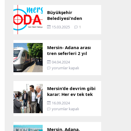
Büyükşehir
Belediyesi’nden
Mersin ve Adana arası
15.03.2025
1
ulaşım başladı
Mersin- Adana arası
tren seferleri 2 yıl
boyunca
04.04.2024
çalışmayacak
yorumlar kapalı
Mersin’de devrim gibi
karar: Her ev tek tek
incelenecek!
16.09.2024
yorumlar kapalı
Mersin, Adana,