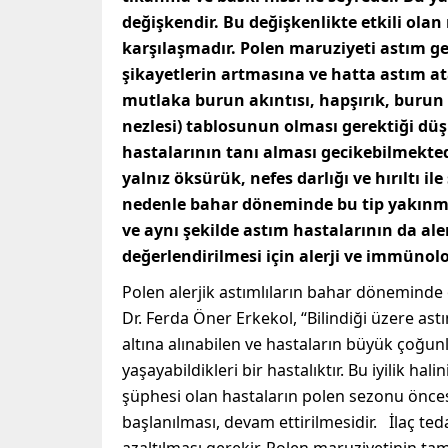
değişkendir. Bu değişkenlikte etkili olan 
karşılaşmadır. Polen maruziyeti astım g
şikayetlerin artmasına ve hatta astım ata
mutlaka burun akıntısı, hapşırık, burun 
nezlesi) tablosunun olması gerektiği düş
hastalarının tanı alması gecikebilmekted
yalnız öksürük, nefes darlığı ve hırıltı i
nedenle bahar döneminde bu tip yakınma
ve aynı şekilde astım hastalarının da alerj
değerlendirilmesi için alerji ve immünol
Polen alerjik astımlıların bahar döneminde 
Dr. Ferda Öner Erkekol, “Bilindiği üzere ast
altına alınabilen ve hastaların büyük çoğu
yaşayabildikleri bir hastalıktır. Bu iyilik ha
şüphesi olan hastaların polen sezonu önces
başlanılması, devam ettirilmesidir. İlaç t