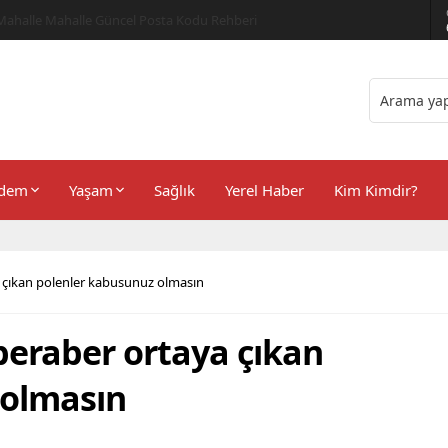
er Önerileri
dem
Yaşam
Sağlık
Yerel Haber
Kim Kimdir?
 çıkan polenler kabusunuz olmasın
beraber ortaya çıkan
 olmasın