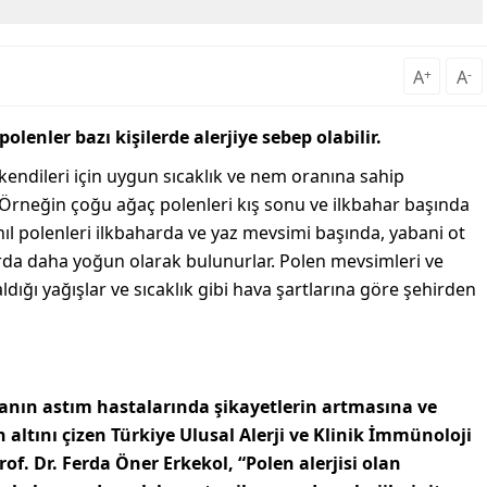
A
+
A
-
olenler bazı kişilerde alerjiye sebep olabilir.
er kendileri için uygun sıcaklık ve nem oranına sahip
 Örneğin çoğu ağaç polenleri kış sonu ve ilkbahar başında
ıl polenleri ilkbaharda ve yaz mevsimi başında, yabani ot
rda daha yoğun olarak bulunurlar. Polen mevsimleri ve
ldığı yağışlar ve sıcaklık gibi hava şartlarına göre şehirden
ın astım hastalarında şikayetlerin artmasına ve
ltını çizen Türkiye Ulusal Alerji ve Klinik İmmünoloji
f. Dr. Ferda Öner Erkekol, “Polen alerjisi olan