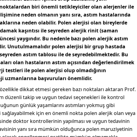
noktalardan biri önemli tetikleyiciler olan alerjenler ile
elişimine neden olmanın yanı sıra, astım hastalarında
klarına neden olabilir. Polen alerjisi olan bireylerde
damak kaşıntısı ile seyreden alerjik rinit (saman
üncesi yaygındır. Bu nedenle bazı polen alerjik astım
ir. Unutulmamalıdır polen alerjisi bir grup hastada
le seyreden astım tablosu ile de seyredebilmektedir. Bu
ları olan hastaların astım açısından değerlendirilmek
i testleri ile polen alerjisi olup olmadığının
oji uzmanlarına başvuruları önemlidir.
özellikle dikkat etmesi gereken bazı noktaları aktaran Prof.
ım düzenli takip ve uygun tedavi seçenekleri ile kontrol
nluğunun günlük yaşamlarını astımları yokmuş gibi
lini sağlayabilmek için en önemli nokta polen alerjik olan veya
inde doktor kontrollerinin yapılması ve uygun tedavinin
edavisinin yanı sıra mümkün olduğunca polen maruziyetinin