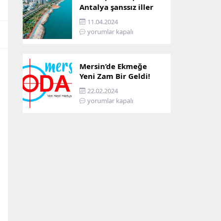
Antalya şanssız iller
arasına girdi: İşte
11.04.2024
sebebi…
yorumlar kapalı
Mersin’de Ekmeğe
Yeni Zam Bir Geldi!
İşte Mersin’in Zamlı
22.02.2024
Ekmek Fiyatı!
yorumlar kapalı