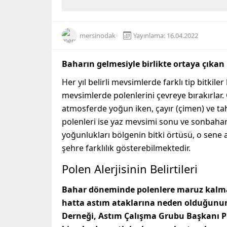
mersinodak
Yayınlama: 16.04.2022
Baharın gelmesiyle birlikte ortaya çıkan p
Her yıl belirli mevsimlerde farklı tip bitkil
mevsimlerde polenlerini çevreye bırakırlar.
atmosferde yoğun iken, çayır (çimen) ve tah
polenleri ise yaz mevsimi sonu ve sonbaha
yoğunlukları bölgenin bitki örtüsü, o sene a
şehre farklılık gösterebilmektedir.
Polen Alerjisinin Belirtileri
Bahar döneminde polenlere maruz kalman
hatta astım ataklarına neden olduğunun a
Derneği, Astım Çalışma Grubu Başkanı Pro