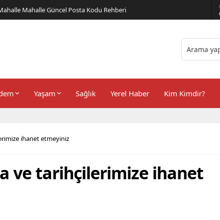
er Önerileri
dem
Yaşam
Sağlık
Yerel Haber
Kim Kimdir?
ilerimize ihanet etmeyiniz
za ve tarihçilerimize ihanet