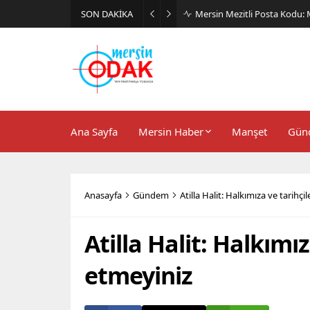
SON DAKİKA
Günlük Stil İçin Erkek Sneak
Ana Sayfa
Mersin Haber
Manşet
Gün
Anasayfa
Gündem
Atilla Halit: Halkımıza ve tarihç
Atilla Halit: Halkımı
etmeyiniz