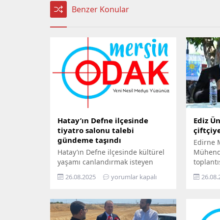
Benzer Konular
Hatay’ın Defne ilçesinde
Ediz Ün
tiyatro salonu talebi
çiftçiy
gündeme taşındı
Edirne M
Hatay’ın Defne ilçesinde kültürel
Mühendi
yaşamı canlandırmak isteyen
toplantı
sanatçılar, ilçeye bir tiyatro
Cumhurb
26.08.2025
yorumlar kapalı
26.08.
salonu kurulması çağrısında
açıkladı
bulundu. 2005 yılından bu yana
sert söz
sahnelerde eserler sergileyen
sıcağınd
Epik Sanat Tiyatrosu, 6 Şubat
vurdu” 