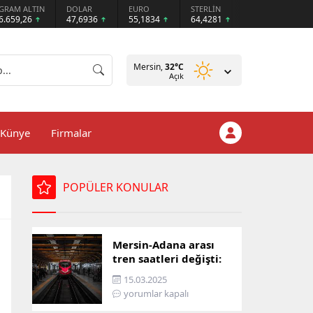
GRAM ALTIN
DOLAR
EURO
STERLİN
6.659,26
47,6936
55,1834
64,4281
Mersin,
32
°C
Açık
Künye
Firmalar
POPÜLER KONULAR
Mersin-Adana arası
tren saatleri değişti:
İşte yeni ulaşım listesi
15.03.2025
yorumlar kapalı