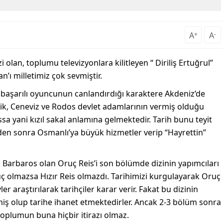
A
+
A
-
dizi olan, toplumu televizyonlara kilitleyen “ Diriliş Ertuğrul”
n’ı milletimiz çok sevmiştir.
 başarılı oyuncunun canlandırdığı karaktere Akdeniz’de
k, Ceneviz ve Rodos devlet adamlarının vermiş olduğu
sa yani kızıl sakal anlamına gelmektedir. Tarih bunu teyit
nden sonra Osmanlı’ya büyük hizmetler verip “Hayrettin”
 Barbaros olan Oruç Reis’i son bölümde dizinin yapımcıları
ruç olmazsa Hızır Reis olmazdı. Tarihimizi kurgulayarak Oruç
ler araştırılarak tarihçiler karar verir. Fakat bu dizinin
emiş olup tarihe ihanet etmektedirler. Ancak 2-3 bölüm sonra
toplumun buna hiçbir itirazı olmaz.