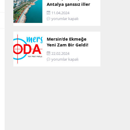
Antalya şanssız iller
arasına girdi: İşte
11.04.2024
sebebi…
yorumlar kapalı
Mersin’de Ekmeğe
Yeni Zam Bir Geldi!
İşte Mersin’in Zamlı
22.02.2024
Ekmek Fiyatı!
yorumlar kapalı