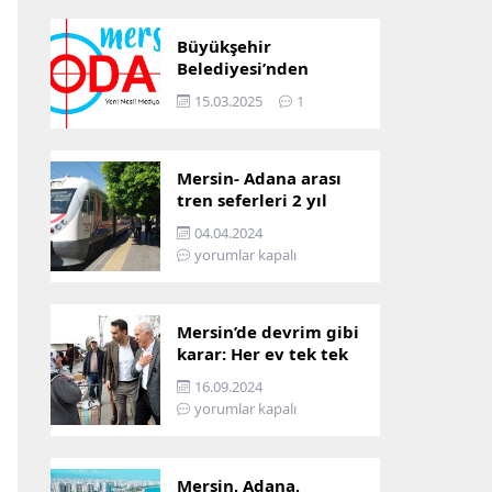
Büyükşehir
Belediyesi’nden
Mersin ve Adana arası
15.03.2025
1
ulaşım başladı
Mersin- Adana arası
tren seferleri 2 yıl
boyunca
04.04.2024
çalışmayacak
yorumlar kapalı
Mersin’de devrim gibi
karar: Her ev tek tek
incelenecek!
16.09.2024
yorumlar kapalı
Mersin, Adana,