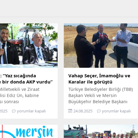
: “Yaz sıcağında
Vahap Seçer, İmamoğlu ve
e bir donda AKP vurdu”
Karalar ile görüştü
illetvekili ve Ziraat
Türkiye Belediyeler Birliği (TBB)
si Ediz Ün, kabine
Başkan Vekili ve Mersin
sı sonrası
Büyükşehir Belediye Başkanı
aşkanı Erdoğan’ın
Vahap Seçer, Silivri Cezaevi’ndeki
2025
yorumlar kapalı
24.08.2025
yorumlar kapalı
ğı zirai don ödemelerini
tutuklu belediye başkanlarını
lerle eleştirdi. Ün, “Yaz
ziyaret etti. Başkan Seçer
a çiftçiye bir donda AKP
Silivri’de; Cumhuriyet Halk
dedi. Ün, 21 Nisan’da 65
Partisi’nin (CHP) Cumhurbaşkanı