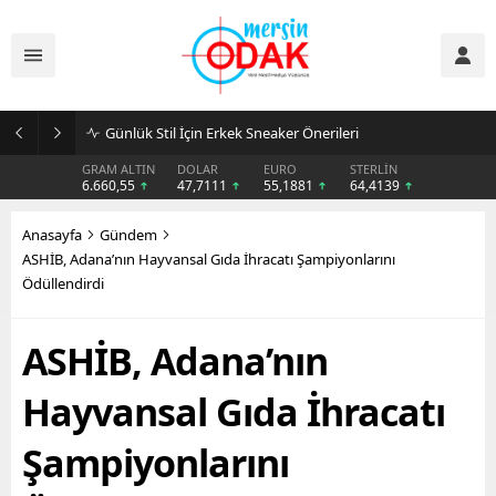
Günlük Stil İçin Erkek Sneaker Önerileri
GRAM ALTIN
DOLAR
EURO
STERLİN
6.660,55
47,7111
55,1881
64,4139
Anasayfa
Gündem
ASHİB, Adana’nın Hayvansal Gıda İhracatı Şampiyonlarını
Ödüllendirdi
ASHİB, Adana’nın
Hayvansal Gıda İhracatı
Şampiyonlarını