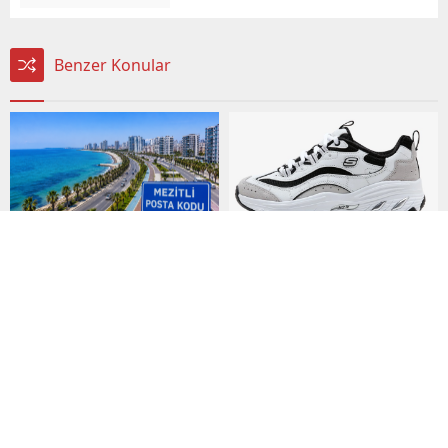
Benzer Konular
Mersin Mezitli Posta
Günlük Stil İçin Erkek
Kodu: Mahalle Mahalle
Sneaker Önerileri
Güncel Posta Kodu
Erkek modası son yıllarda
Rehberi
büyük ve etkileyici bir
MERSİN – Mersin’in en
dönüşüm geçirdi. Çok da
hızlı gelişen ilçelerinden
uzak olmayan bir
18.06.2026
31.03.2026
biri olan Mezitli, artan
geçmişte sadece spor
yorumlar kapalı
yorumlar kapalı
nüfusu ve büyüyen
salonlarında,
yerleşim alanlarıyla dikkat
antrenmanlarda veya
çekiyor. Resmi işlemlerden
yoğun fiziksel aktivitelerde