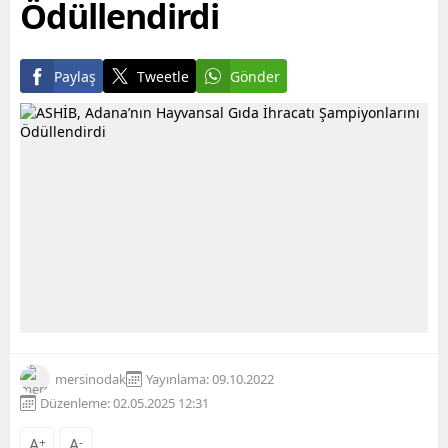
Ödüllendirdi
Paylaş
Tweetle
Gönder
mersinodak
Yayınlama: 09.10.2022
Düzenleme: 02.05.2025 12:31
A
+
A
-