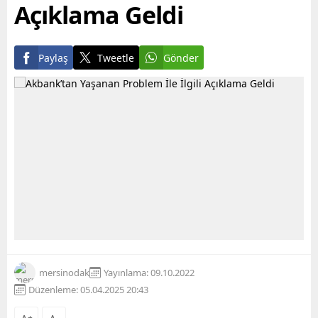
Açıklama Geldi
Paylaş
Tweetle
Gönder
mersinodak
Yayınlama: 09.10.2022
Düzenleme: 05.04.2025 20:43
+
-