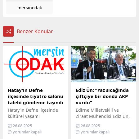
mersinodak
Benzer Konular
Hatay’ın Defne
Ediz Ün: “Yaz sıcağında
ilçesinde tiyatro salonu
çiftçiye bir donda AKP
talebi gündeme taşındı
vurdu”
Hatay’ın Defne ilçesinde
Edirne Milletvekili ve
kültürel yaşamı
Ziraat Mühendisi Ediz Ün,
canlandırmak isteyen
kabine toplantısı sonrası
26.08.2025
26.08.2025
sanatçılar, ilçeye bir
Cumhurbaşkanı
yorumlar kapalı
yorumlar kapalı
tiyatro salonu kurulması
Erdoğan’ın açıkladığı zirai