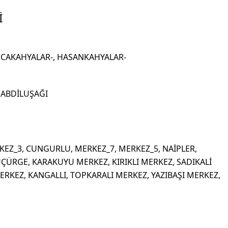
İ
, AĞCAKAHYALAR-, HASANKAHYALAR-
4, ABDİLUŞAĞI
RKEZ_3, CUNGURLU, MERKEZ_7, MERKEZ_5, NAİPLER,
ÇÜRGE, KARAKUYU MERKEZ, KIRIKLI MERKEZ, SADIKALİ
RKEZ, KANGALLI, TOPKARALI MERKEZ, YAZIBAŞI MERKEZ,