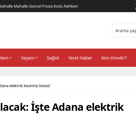
er Önerileri
dem
Yaşam
Sağlık
Yerel Haber
Kim Kimdir?
ana elektrik kesintisi listesi!
acak: İşte Adana elektrik