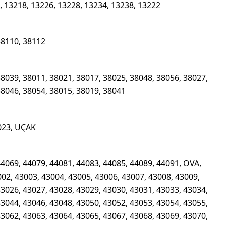
 13218, 13226, 13228, 13234, 13238, 13222
38110, 38112
38039, 38011, 38021, 38017, 38025, 38048, 38056, 38027,
38046, 38054, 38015, 38019, 38041
023, UÇAK
44069, 44079, 44081, 44083, 44085, 44089, 44091, OVA,
02, 43003, 43004, 43005, 43006, 43007, 43008, 43009,
43026, 43027, 43028, 43029, 43030, 43031, 43033, 43034,
43044, 43046, 43048, 43050, 43052, 43053, 43054, 43055,
43062, 43063, 43064, 43065, 43067, 43068, 43069, 43070,