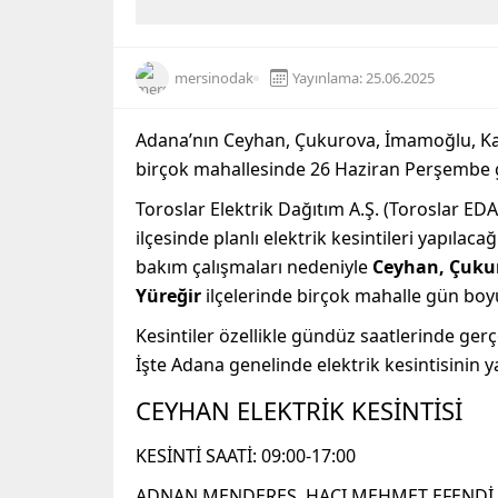
mersinodak
Yayınlama: 25.06.2025
Adana’nın Ceyhan, Çukurova, İmamoğlu, Kara
birçok mahallesinde 26 Haziran Perşembe g
Toroslar Elektrik Dağıtım A.Ş. (Toroslar E
ilçesinde planlı elektrik kesintileri yapıla
bakım çalışmaları nedeniyle
Ceyhan, Çukur
Yüreğir
ilçelerinde birçok mahalle gün boyu
Kesintiler özellikle gündüz saatlerinde gerç
İşte Adana genelinde elektrik kesintisinin y
CEYHAN ELEKTRİK KESİNTİSİ
KESİNTİ SAATİ: 09:00-17:00
ADNAN MENDERES, HACI MEHMET EFENDİ