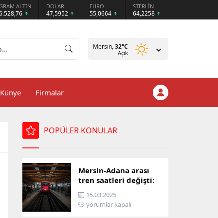
GRAM ALTIN
DOLAR
EURO
STERLİN
6.528,76
47,5952
55,0664
64,2258
Mersin,
32
°C
Açık
Künye
Firmalar
POPÜLER KONULAR
Mersin-Adana arası
tren saatleri değişti:
İşte yeni ulaşım listesi
15.03.2025
yorumlar kapalı