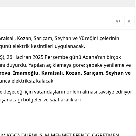
A
+
A
-
isalı, Kozan, Sarıçam, Seyhan ve Yüreğir ilçelerinin
ünü elektrik kesintileri uygulanacak.
DAŞ), 26 Haziran 2025 Perşembe günü Adana’nın birçok
cağını duyurdu. Yapılan açıklamaya göre; şebeke yenileme ve
ova, İmamoğlu, Karaisalı, Kozan, Sarıçam, Seyhan ve
nca elektriksiz kalacak.
ekleşeceği için vatandaşların önlem alması tavsiye ediliyor.
aşanacağı bölgeler ve saat aralıkları
, M.KOCA DURMUŞ, M.MEHMET EFENDİ, ÖĞRETMEN