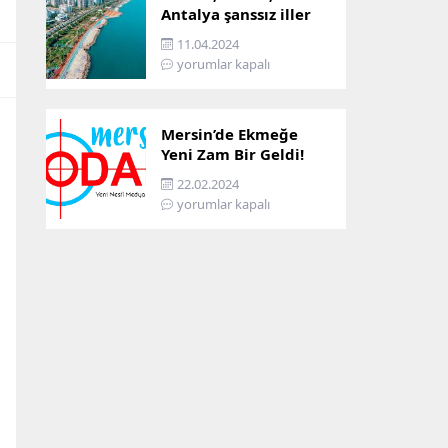
Antalya şanssız iller
arasına girdi: İşte
11.04.2024
sebebi…
yorumlar kapalı
Mersin’de Ekmeğe
Yeni Zam Bir Geldi!
İşte Mersin’in Zamlı
22.02.2024
Ekmek Fiyatı!
yorumlar kapalı