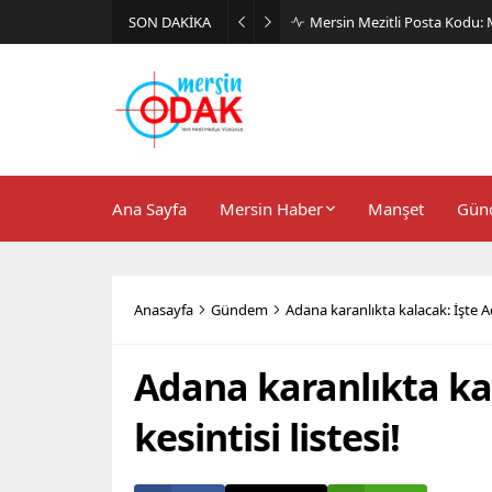
SON DAKİKA
Günlük Stil İçin Erkek Sneak
Ana Sayfa
Mersin Haber
Manşet
Gün
Anasayfa
Gündem
Adana karanlıkta kalacak: İşte Ad
Adana karanlıkta kal
kesintisi listesi!