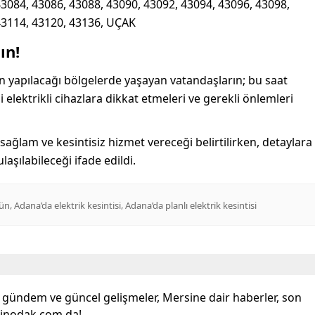
43084, 43086, 43088, 43090, 43092, 43094, 43096, 43098,
43114, 43120, 43136, UÇAK
ın!
inin yapılacağı bölgelerde yaşayan vatandaşların; bu saat
 elektrikli cihazlara dikkat etmeleri ve gerekli önlemleri
 sağlam ve kesintisiz hizmet vereceği belirtilirken, detaylara
aşılabileceği ifade edildi.
,
,
gün
Adana’da elektrik kesintisi
Adana’da planlı elektrik kesintisi
l gündem ve güncel gelişmeler, Mersine dair haberler, son
sinodak.com da!