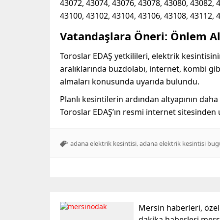
43072, 43074, 43076, 43078, 43080, 43082, 
43100, 43102, 43104, 43106, 43108, 43112, 
Vatandaşlara Öneri: Önlem Al
Toroslar EDAŞ yetkilileri, elektrik kesintis
aralıklarında buzdolabı, internet, kombi gibi
almaları konusunda uyarıda bulundu.
Planlı kesintilerin ardından altyapının daha
Toroslar EDAŞ’ın resmi internet sitesinden ul
,
adana elektrik kesintisi
adana elektrik kesintisi bu
Mersin haberleri, öze
dakika haberleri mer