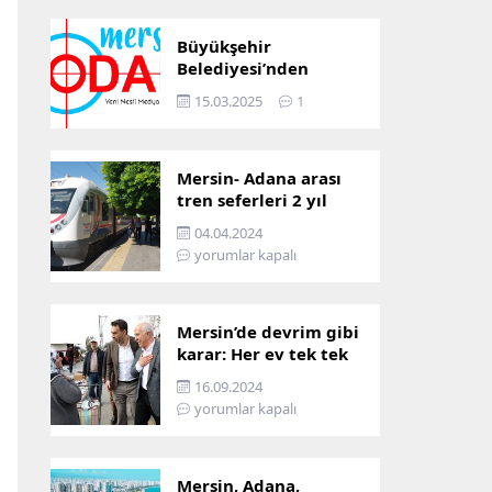
Büyükşehir
Belediyesi’nden
Mersin ve Adana arası
15.03.2025
1
ulaşım başladı
Mersin- Adana arası
tren seferleri 2 yıl
boyunca
04.04.2024
çalışmayacak
yorumlar kapalı
Mersin’de devrim gibi
karar: Her ev tek tek
incelenecek!
16.09.2024
yorumlar kapalı
Mersin, Adana,