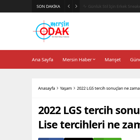
SON DAKİKA
Günlük Stil İçin Erkek Sneak
Ana Sayfa
Mersin Haber
Manşet
Gün
Anasayfa
Yaşam
2022 LGS tercih sonuçları ne zaman
2022 LGS tercih sonu
Lise tercihleri ne za