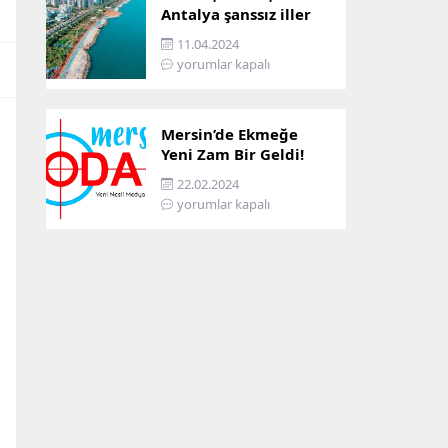
Antalya şanssız iller
arasına girdi: İşte
11.04.2024
sebebi…
yorumlar kapalı
Mersin’de Ekmeğe
Yeni Zam Bir Geldi!
İşte Mersin’in Zamlı
22.02.2024
Ekmek Fiyatı!
yorumlar kapalı