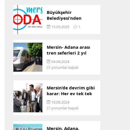
Büyükşehir
Belediyesi’nden
Mersin ve Adana arası
15.03.2025
1
ulaşım başladı
Mersin- Adana arası
tren seferleri 2 yıl
boyunca
04.04.2024
çalışmayacak
yorumlar kapalı
Mersin’de devrim gibi
karar: Her ev tek tek
incelenecek!
16.09.2024
yorumlar kapalı
Mersin, Adana,