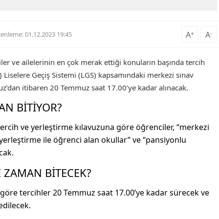
A
+
A
-
enleme: 01.12.2023 19:45
er ve ailelerinin en çok merak ettiği konuların başında tercih
B) Liselere Geçiş Sistemi (LGS) kapsamındaki merkezi sınav
uz’dan itibaren 20 Temmuz saat 17.00’ye kadar alınacak.
AN BİTİYOR?
tercih ve yerleştirme kılavuzuna göre öğrenciler, “merkezi
 yerleştirme ile öğrenci alan okullar” ve “pansiyonlu
cak.
E ZAMAN BİTECEK?
me göre tercihler 20 Temmuz saat 17.00’ye kadar sürecek ve
edilecek.