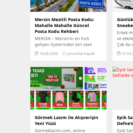
Mersin Mezitli Posta Kodu:
Günlük 
Mahalle Mahalle Güncel
Sneake
Posta Kodu Rehberi
Erkek m
MERSİN – Mersin’in en hızlı
ve etkil
gelişen ilçelerinden biri olan
Çok da 
Mezitli, artan nüfusu ve büyüyen
geçmişt
18.06.2026
yorumlar kapalı
31.03.
yerleşim alanlarıyla dikkat
salonla
çekiyor. Resmi işlemlerden kargo
veya yoğ
gönderilerine, e-ticaretten adres
tercih e
kayıtlarına kadar birçok alanda
günümüz
doğru posta kodunun
modern 
kullanılması büyük önem taşıyor.
yerleşti
Vatandaşlar tarafından sıkça
estetiğ
araştırılan “Mersin Mezitli posta
arayan 
kodu” konusu için güncel bilgileri
taleple
derledik. Akdeniz kıyısında...
şekillend
Görmek Lazım ile Alışverişin
Epik Sa
Yeni Yüzü
Defne’d
Gormeklazim.com, online
Epik San