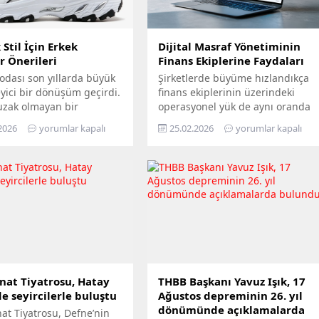
Stil İçin Erkek
Dijital Masraf Yönetiminin
r Önerileri
Finans Ekiplerine Faydaları
odası son yıllarda büyük
Şirketlerde büyüme hızlandıkça
eyici bir dönüşüm geçirdi.
finans ekiplerinin üzerindeki
uzak olmayan bir
operasyonel yük de aynı oranda
e sadece spor
artar. Özellikle masraf süreçleri;
2026
yorumlar kapalı
25.02.2026
yorumlar kapalı
rında, antrenmanlarda
fiş toplama, belge kontrolü, onay
un fiziksel aktivitelerde
takibi, muhasebeleştirme ve
dilen ayakkabılar,
raporlama gibi birçok adımı
de günlük giyimin ve
içerdiği için zaman kaybına en
tarzın tam merkezine
açık alanlardan biridir.
. Bu evrim, konfor ve
Geleneksel yöntemlerle
in mükemmel birleşimini
yürütülen masraf yönetimi,
erkeklerin değişen
finans ekiplerini stratejik işlerden
ri doğrultusunda
uzaklaştırabilir ve ekiplerin
i. Artık...
büyük bölümünü manuel...
nat Tiyatrosu, Hatay
THBB Başkanı Yavuz Işık, 17
e seyircilerle buluştu
Ağustos depreminin 26. yıl
dönümünde açıklamalarda
at Tiyatrosu, Defne’nin