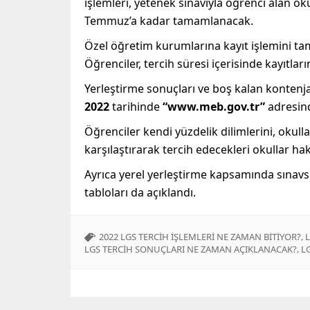
işlemleri, yetenek sınavıyla öğrenci alan oku
Temmuz’a kadar tamamlanacak.
Özel öğretim kurumlarına kayıt işlemini ta
Öğrenciler, tercih süresi içerisinde kayıtla
Yerleştirme sonuçları ve boş kalan kontenj
2022
tarihinde
“www.meb.gov.tr”
adresind
Öğrenciler kendi yüzdelik dilimlerini, okulla
karşılaştırarak tercih edecekleri okullar hak
Ayrıca yerel yerleştirme kapsamında sınavsı
tabloları da açıklandı.
,
2022 LGS TERCİH İŞLEMLERİ NE ZAMAN BİTİYOR?
L
,
LGS TERCİH SONUÇLARI NE ZAMAN AÇIKLANACAK?
L