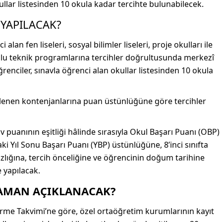
ullar listesinden 10 okula kadar tercihte bulunabilecek.
 YAPILACAK?
lan fen liseleri, sosyal bilimler liseleri, proje okulları ile
olu teknik programlarına tercihler doğrultusunda merkezî
enciler, sınavla öğrenci alan okullar listesinden 10 okula
irlenen kontenjanlarına puan üstünlüğüne göre tercihler
 puanının eşitliği hâlinde sırasıyla Okul Başarı Puanı (OBP)
daki Yıl Sonu Başarı Puanı (YBP) üstünlüğüne, 8’inci sınıfta
zlığına, tercih önceliğine ve öğrencinin doğum tarihine
 yapılacak.
ZAMAN AÇIKLANACAK?
rme Takvimi’ne göre, özel ortaöğretim kurumlarının kayıt