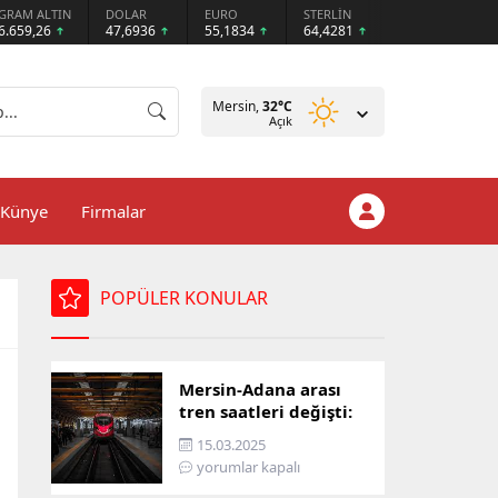
GRAM ALTIN
DOLAR
EURO
STERLİN
6.659,26
47,6936
55,1834
64,4281
Mersin,
32
°C
Açık
Künye
Firmalar
POPÜLER KONULAR
Mersin-Adana arası
tren saatleri değişti:
İşte yeni ulaşım listesi
15.03.2025
yorumlar kapalı