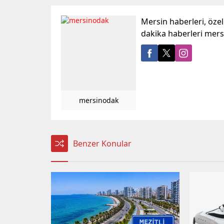
Mersin haberleri, öze
dakika haberleri mer
mersinodak
Benzer Konular