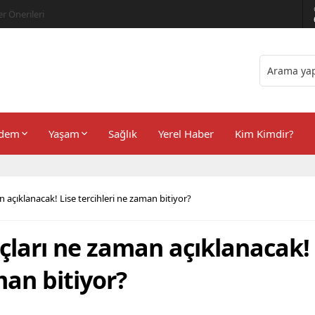
er Önerileri
dem
Yaşam
Sağlık
Yerel Haber
Kim Kimdir?
 açıklanacak! Lise tercihleri ne zaman bitiyor?
çları ne zaman açıklanacak!
man bitiyor?