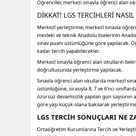
Öğrenciler, merkezi sınavla öğrenci alan ok
DİKKAT! LGS TERCİHLERİ NASIL
Merkezî yerleştirme; merkezî sınavla öğrenci a
mesleki ve teknik Anadolu liselerinin Anad
sınav puanı üstünlüğüne göre yapılacak. Öğr
kadar tercih yapabilecekler.
Merkezî sınavla öğrenci alan okulların bel
doğrultusunda yerleştirme yapılacak.
Sınavla öğrenci alan okullarda merkezî sınav
üstünlüğüne, sırasıyla 8, 7 ve 6’ncı sınıflar
özürsüz devamsızlık yapılan gün sayısının a
göre yaşı küçük olana bakılarak yerleştirme
LGS TERCİH SONUÇLARI NE 
Ortaöğretim Kurumlarına Tercih ve Yerleşti