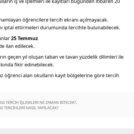
lların iş ve işlemleri ile kayıtları bugünden itibaren 20
mamlayan öğrencilere tercih ekranı açılmayacak.
rını iptal ettirmeleri durumunda tercihte bulunabilecek.
anlar
25 Temmuz
e ilan edilecek.
rın geçen yıl oluşan taban ve tavan yüzdelik dilimleri ile
kında fikir edinebilecek.
z öğrenci alan okulların kayıt bölgelerine göre tercih
,
GS TERCİH İŞLEMLERİ NE ZAMAN BİTECEK?
GS TERCİHLERİ NASIL YAPILACAK?